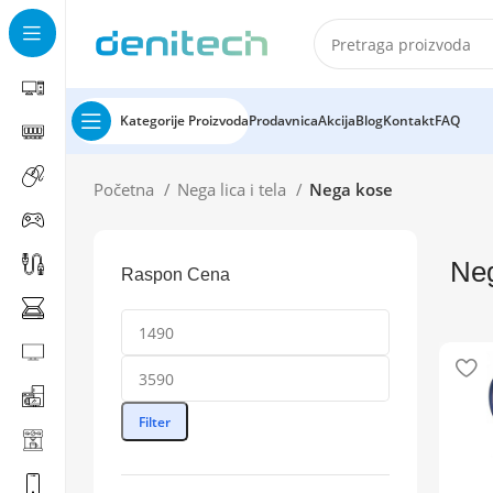
Kategorije Proizvoda
Prodavnica
Akcija
Blog
Kontakt
FAQ
Početna
Nega lica i tela
Nega kose
Ne
Raspon Cena
Filter