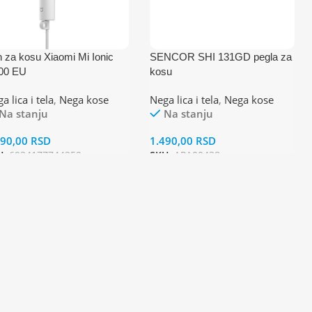
 za kosu Xiaomi Mi Ionic
SENCOR SHI 131GD pegla za
00 EU
kosu
a lica i tela
,
Nega kose
Nega lica i tela
,
Nega kose
Na stanju
Na stanju
490,00
RSD
1.490,00
RSD
U:
6934177744259
SKU:
APA00438