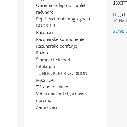
1600F
Oprema za laptop i tablet
računare
Nega lic
Pojačivači mobilnog signala
Na 
BOOSTER-i
2.790,
Računari
SKU:
0
Računarske komponente
Računarske periferije
Razno
Štampači, skeneri i
fotokopiri
TONERI, KERTRIDŽ, RIBONI,
MASTILA
TV, audio i video
Video nadzor i sigurnosna
oprema
Zamrzivači