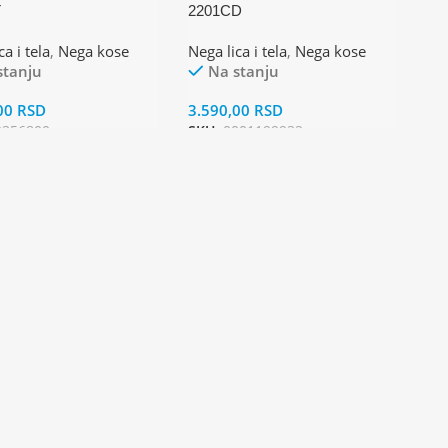
T
2201CD
a i tela
,
Nega kose
Nega lica i tela
,
Nega kose
stanju
Na stanju
00
RSD
3.590,00
RSD
2356800
SKU:
0001199932