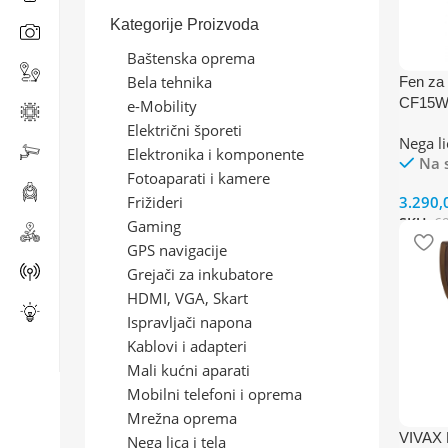
Kategorije Proizvoda
Baštenska oprema
Bela tehnika
Fen za
CF15
e-Mobility
Električni šporeti
Nega lic
Elektronika i komponente
Na 
Fotoaparati i kamere
3.290,
Frižideri
SKU:
6
Gaming
GPS navigacije
Grejači za inkubatore
HDMI, VGA, Skart
Ispravljači napona
Kablovi i adapteri
Mali kućni aparati
Mobilni telefoni i oprema
Mrežna oprema
VIVAX 
Nega lica i tela