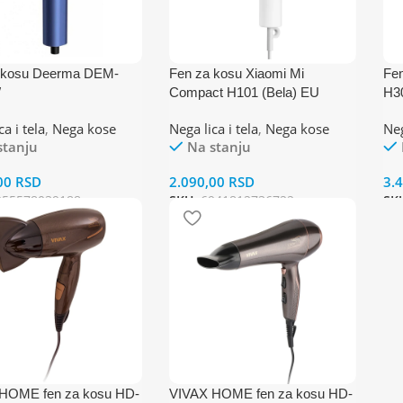
 kosu Deerma DEM-
Fen za kosu Xiaomi Mi
Fen
W
Compact H101 (Bela) EU
H3
a i tela
,
Nega kose
Nega lica i tela
,
Nega kose
Neg
stanju
Na stanju
00
RSD
2.090,00
RSD
3.
955578039188
SKU:
6941812736722
SK
HOME fen za kosu HD-
VIVAX HOME fen za kosu HD-