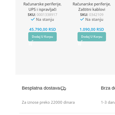
Računarske periferije
,
Računarske periferije
,
UPS i ispravljači
Zaštitni kablovi
SKU:
0001338917
SKU:
0342109
Na stanju
Na stanju
45.790,00
RSD
1.090,00
RSD
Dodaj U Korpu
Dodaj U Korpu
Besplatna dostava
Brza d
Za iznose preko 22000 dinara
1-3 dan