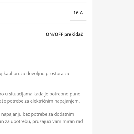
16 A
ON/OFF prekidač
aj kabl pruža dovoljno prostora za
no u situacijama kada je potrebno puno
 vaše potrebe za električnim napajanjem.
te napajanju bez potrebe za dodatnim
ran za upotrebu, pružajući vam miran rad