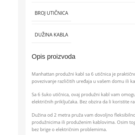
BROJ UTIČNICA
DUŽINA KABLA
Opis proizvoda
Manhattan produžni kabl sa 6 utičnica je praktičn
povezivanje različitih uređaja u vašem domu ili ka
Sa 6 šuko utičnica, ovaj produžni kabl vam omogu
električnih priključaka. Bez obzira da li koristite
Dužina od 2 metra pruža vam dovoljno fleksibilno
produžnicima ili produženim kablovima. Osim toga
bez brige o električnim problemima.