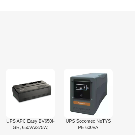
UPS APC Easy BV650I-
UPS Socomec NeTYS
GR, 650VA/375W,
PE 600VA
4xŠuko, AVR