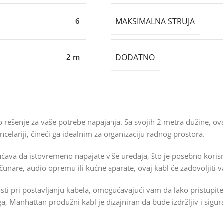
MAKSIMALNA STRUJA
6
DODATNO
2 m
o rešenje za vaše potrebe napajanja. Sa svojih 2 metra dužine, ov
ncelariji, čineći ga idealnim za organizaciju radnog prostora.
ćava da istovremeno napajate više uređaja, što je posebno koris
 računare, audio opremu ili kućne aparate, ovaj kabl će zadovoljiti
sti pri postavljanju kabela, omogućavajući vam da lako pristupi
, Manhattan produžni kabl je dizajniran da bude izdržljiv i sigu