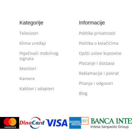
Kategorije
Informacije
Televizori
Politika privatnosti
Klima uređaji
Politika o kolačićima
Pojačivači mobilnog
Opšti uslovi kupovine
signala
Plaćanje i dostava
Monitori
Reklamacije i povrat
Kamere
Pitanja i odgovori
Kablovi i adapteri
Blog