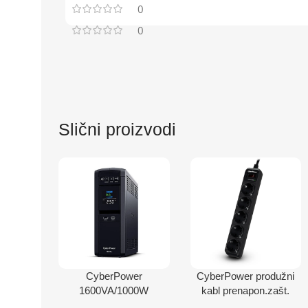
0
0
Slični proizvodi
CyberPower
CyberPower produžni
1600VA/1000W
kabl prenapon.zašt.
CP1600EPFCLCD
B0520SC0 5xšuko/1,8m