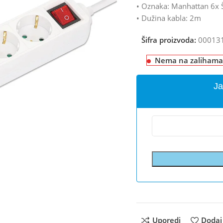
• Oznaka: Manhattan 6x 
• Dužina kabla: 2m
Šifra proizvoda:
00013
Nema na zalihama
Ja
Uporedi
Dodaj 