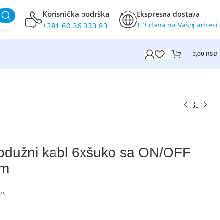
Korisnička podrška
Ekspresna dostava
1-3 dana na Vašoj adresi
+381 60 36 333 83
0,00
RSD
odužni kabl 6xšuko sa ON/OFF
2m
m.