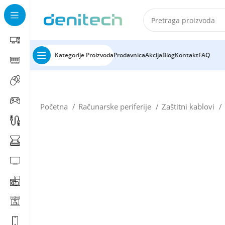
Kategorije Proizvoda
Prodavnica
Akcija
Blog
Kontakt
FAQ
Početna
Računarske periferije
Zaštitni kablovi