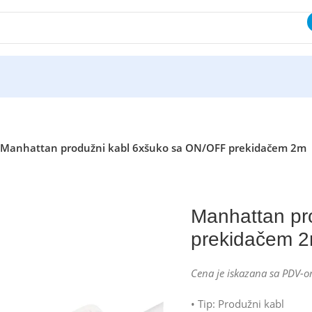
Manhattan produžni kabl 6xšuko sa ON/OFF prekidačem 2m
Manhattan pr
prekidačem 
Cena je iskazana sa PDV-o
• Tip: Produžni kabl