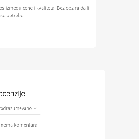
zmeđu cene i kvaliteta. Bez obzira da li
aše potrebe.
ecenzije
š nema komentara.