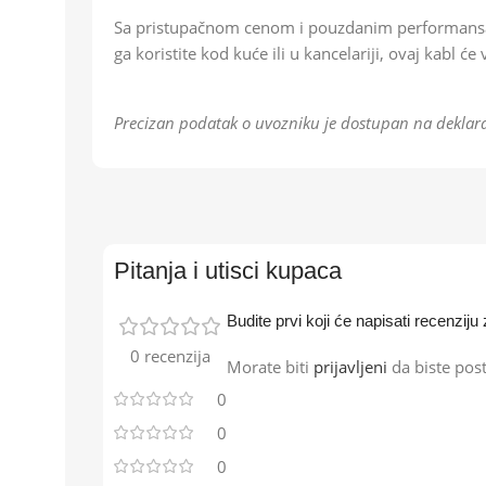
Sa pristupačnom cenom i pouzdanim performansam
ga koristite kod kuće ili u kancelariji, ovaj kabl 
Precizan podatak o uvozniku je dostupan na deklara
Pitanja i utisci kupaca
Budite prvi koji će napisati recenz
0 recenzija
Morate biti
prijavljeni
da biste post
0
0
0