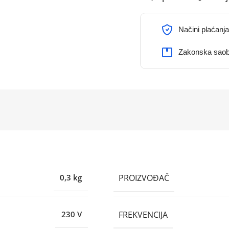
Načini plaćanja
Zakonska saob
PROIZVOĐAČ
0,3 kg
FREKVENCIJA
230 V