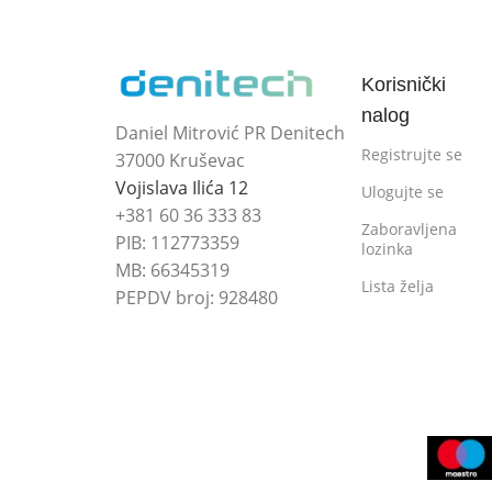
Korisnički
nalog
Daniel Mitrović PR Denitech
Registrujte se
37000 Kruševac
Vojislava Ilića 12
Ulogujte se
+381 60 36 333 83
Zaboravljena
PIB: 112773359
lozinka
MB: 66345319
Lista želja
PEPDV broj: 928480