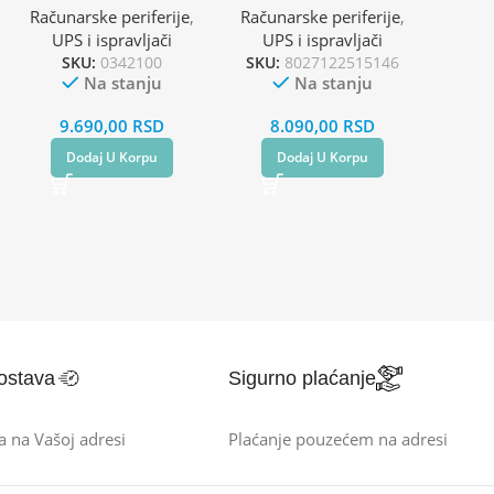
Računarske periferije
,
Računarske periferije
,
UPS i ispravljači
UPS i ispravljači
SKU:
0342100
SKU:
8027122515146
Na stanju
Na stanju
9.690,00
RSD
8.090,00
RSD
Dodaj U Korpu
Dodaj U Korpu
ostava
Sigurno plaćanje
a na Vašoj adresi
Plaćanje pouzećem na adresi