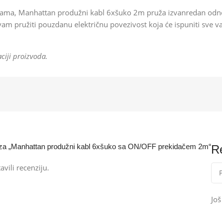
a, Manhattan produžni kabl 6xšuko 2m pruža izvanredan odnos i
će vam pružiti pouzdanu električnu povezivost koja će ispuniti sve v
ciji proizvoda.
iju za „Manhattan produžni kabl 6xšuko sa ON/OFF prekidačem 2m“
R
avili recenziju.
Jo