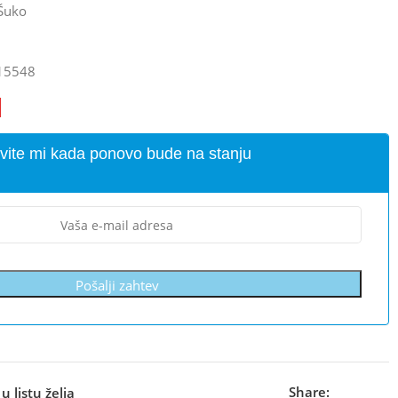
Šuko
15548
vite mi kada ponovo bude na stanju
Pošalji zahtev
Share:
u listu želja