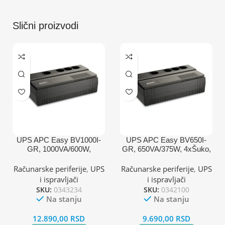
Slični proizvodi
UPS APC Easy BV1000I-
UPS APC Easy BV650I-
GR, 1000VA/600W,
GR, 650VA/375W, 4xŠuko,
4xŠuko, AVR
AVR
Računarske periferije
,
UPS
Računarske periferije
,
UPS
i ispravljači
i ispravljači
SKU:
0343234
SKU:
0342100
Na stanju
Na stanju
12.890,00
RSD
9.690,00
RSD