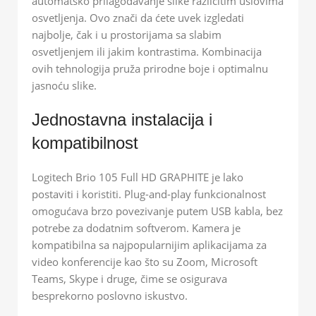
automatsko prilagođavanje slike različitim uslovima
osvetljenja. Ovo znači da ćete uvek izgledati
najbolje, čak i u prostorijama sa slabim
osvetljenjem ili jakim kontrastima. Kombinacija
ovih tehnologija pruža prirodne boje i optimalnu
jasnoću slike.
Jednostavna instalacija i
kompatibilnost
Logitech Brio 105 Full HD GRAPHITE je lako
postaviti i koristiti. Plug-and-play funkcionalnost
omogućava brzo povezivanje putem USB kabla, bez
potrebe za dodatnim softverom. Kamera je
kompatibilna sa najpopularnijim aplikacijama za
video konferencije kao što su Zoom, Microsoft
Teams, Skype i druge, čime se osigurava
besprekorno poslovno iskustvo.