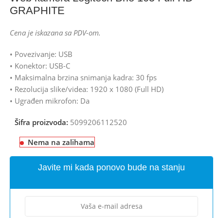
GRAPHITE
Cena je iskazana sa PDV-om.
• Povezivanje: USB
• Konektor: USB-C
• Maksimalna brzina snimanja kadra: 30 fps
• Rezolucija slike/videa: 1920 x 1080 (Full HD)
• Ugrađen mikrofon: Da
Šifra proizvoda:
5099206112520
Nema na zalihama
Javite mi kada ponovo bude na stanju