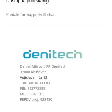
Dostupna podrška
Kontakt forma, poziv ili chat
Daniel Mitrović PR Denitech
37000 Kruševac
Vojislava Ilića 12
+381 60 36 333 83
PIB: 112773359
MB: 66345319
PEPDV broj: 928480