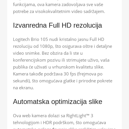
funkcijama, ova kamera zadovoljava sve vaše
potrebe za visokokvalitetnim video sadržajem.
Izvanredna Full HD rezolucija
Logitech Brio 105 nudi kristalno jasnu Full HD
rezoluciju od 1080p, što osigurava oštre i detaljne
video snimke. Bez obzira da li ste u
konferencijskom pozivu ili strimujete uživo, vaša
publika će uživati u vrhunskom kvalitetu slike.
Kamera takođe podržava 30 fps (frejmova po
sekundi), što omogućava glatke i prirodne pokrete
na ekranu.
Automatska optimizacija slike
Ova web kamera dolazi sa RightLight™ 3
tehnologijom i HDR podrškom, što omogućava