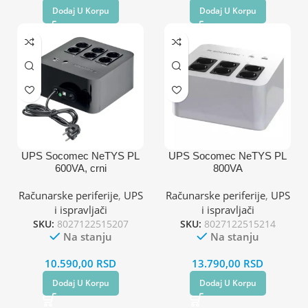
Dodaj U Korpu
Dodaj U Korpu
UPS Socomec NeTYS PL
UPS Socomec NeTYS PL
600VA, crni
800VA
Računarske periferije
,
UPS
Računarske periferije
,
UPS
i ispravljači
i ispravljači
SKU:
8027122515207
SKU:
8027122515214
Na stanju
Na stanju
10.590,00
RSD
13.790,00
RSD
Dodaj U Korpu
Dodaj U Korpu