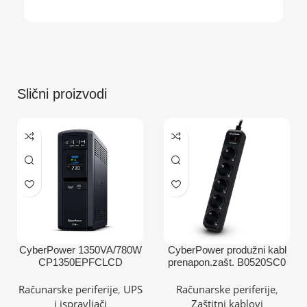
Slični proizvodi
CyberPower 1350VA/780W
CyberPower produžni kabl
CP1350EPFCLCD
prenapon.zašt. B0520SC0
5xšuko/1,8m
Računarske periferije
,
UPS
Računarske periferije
,
i ispravljači
Zaštitni kablovi