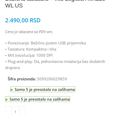
WL US
2.490,00
RSD
Cena je iskazana sa PDV-om.
• Povezivanje: Bežično putem USB prijemnika
• Tastatura: Kompaktna i tiha
• Miš (rezolucija): 1000 DPI
• Plug-and-play: Da, jednostavna instalacija bez dodatnih
drajvera
Šifra proizvoda:
5099206029859
Samo 5 je preostalo na zalihama
Samo 5 je preostalo na zalihama