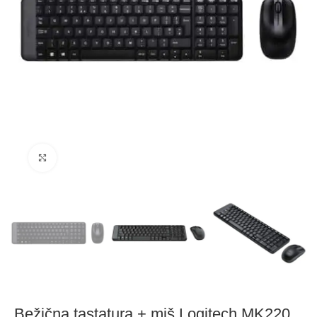
Click to enlarge
Bežična tastatura + miš Logitech MK220