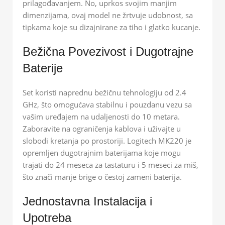
prilagođavanjem. No, uprkos svojim manjim
dimenzijama, ovaj model ne žrtvuje udobnost, sa
tipkama koje su dizajnirane za tiho i glatko kucanje.
Bežična Povezivost i Dugotrajne
Baterije
Set koristi naprednu bežičnu tehnologiju od 2.4
GHz, što omogućava stabilnu i pouzdanu vezu sa
vašim uređajem na udaljenosti do 10 metara.
Zaboravite na ograničenja kablova i uživajte u
slobodi kretanja po prostoriji. Logitech MK220 je
opremljen dugotrajnim baterijama koje mogu
trajati do 24 meseca za tastaturu i 5 meseci za miš,
što znači manje brige o čestoj zameni baterija.
Jednostavna Instalacija i
Upotreba