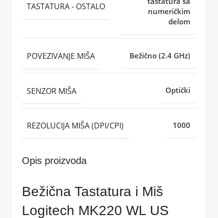
tastatura sa
TASTATURA - OSTALO
numeričkim
delom
POVEZIVANJE MIŠA
Bežično (2.4 GHz)
SENZOR MIŠA
Optički
REZOLUCIJA MIŠA (DPI/CPI)
1000
Opis proizvoda
Bežična Tastatura i Miš
Logitech MK220 WL US