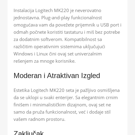
Instalacija Logitech MK220 je neverovatno
jednostavna. Plug-and-play funkcionalnost
omogućava vam da povežete prijemnik u USB port i
odmah počnete koristiti tastaturu i miš bez potrebe
za dodatnim softverom. Kompatibilnost sa
različitim operativnim sistemima uključujući
Windows i Linux čini ovaj set univerzalnim
rešenjem za mnoge korisnike.
Moderan i Atraktivan Izgled
Estetika Logitech MK220 seta je pažljivo osmišljena
da se uklopi u svaki enterijer. Sa elegantnim crnim
finišem i minimalističkim dizajnom, ovaj set ne
samo da pruža funkcionalnost, već i dodaje stil
vašem radnom prostoru.
Zaključak