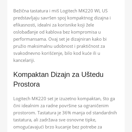
Bežična tastatura i miš Logitech MK220 WL US
predstavljaju savršen spoj kompaktnog dizajna i
efikasnosti, idealni za korisnike koji žele
oslobađanje od kablova bez kompromisa u
performansama. Ovaj set je dizajniran kako bi
pružio maksimalnu udobnost i praktičnost za
svakodnevno korišćenje, bilo kod kuće ili u
kancelariji.
Kompaktan Dizajn za Uštedu
Prostora
Logitech MK220 set je izuzetno kompaktan, što ga
čini idealnim za radne površine sa ograničenim
prostorom. Tastatura je 36% manja od standardnih
tastatura, ali zadržava sve osnovne tipke,
omogućavajući brzo kucanje bez potrebe za