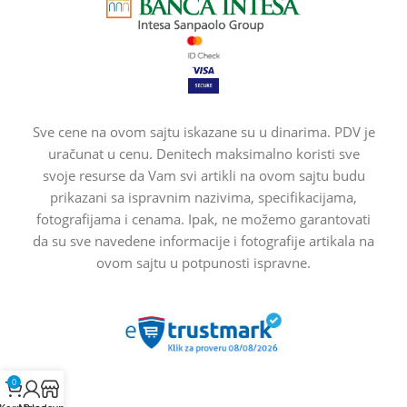
Sve cene na ovom sajtu iskazane su u dinarima. PDV je
uračunat u cenu. Denitech maksimalno koristi sve
svoje resurse da Vam svi artikli na ovom sajtu budu
prikazani sa ispravnim nazivima, specifikacijama,
fotografijama i cenama. Ipak, ne možemo garantovati
da su sve navedene informacije i fotografije artikala na
ovom sajtu u potpunosti ispravne.
0