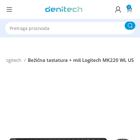
0
Logitech
Bežična tastatura + miš Logitech MK220 WL US