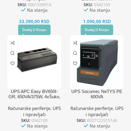
SKU:
0001338914
SKU:
0342109
Na stanju
Na stanju
33.390,00
RSD
1.090,00
RSD
Dodaj U Korpu
Dodaj U Korpu
UPS APC Easy BV650I-
UPS Socomec NeTYS PE
GR, 650VA/375W, 4xŠuko,
600VA
AVR
Računarske periferije
,
UPS
Računarske periferije
,
UPS
i ispravljači
i ispravljači
SKU:
0342100
SKU:
8027122515146
Na stanju
Na stanju