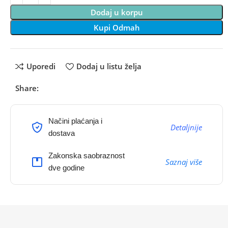
Dodaj u korpu
Kupi Odmah
Uporedi
Dodaj u listu želja
Share:
Načini plaćanja i
Detaljnije
dostava
Zakonska saobraznost
Saznaj više
dve godine