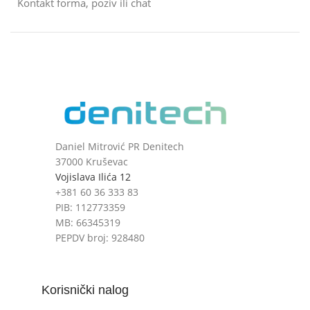
Kontakt forma, poziv ili chat
Daniel Mitrović PR Denitech
37000 Kruševac
Vojislava Ilića 12
+381 60 36 333 83
PIB: 112773359
MB: 66345319
PEPDV broj: 928480
Korisnički nalog