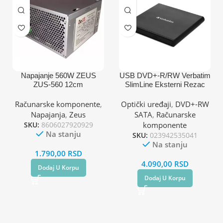
Napajanje 560W ZEUS
USB DVD+-R/RW Verbatim
ZUS-560 12cm
SlimLine Eksterni Rezac
Računarske komponente
,
Optički uređaji
,
DVD+-RW
Napajanja
,
Zeus
SATA
,
Računarske
SKU:
8606027920929
komponente
Na stanju
SKU:
023942535041
Na stanju
1.790,00
RSD
4.090,00
RSD
Dodaj U Korpu
Dodaj U Korpu