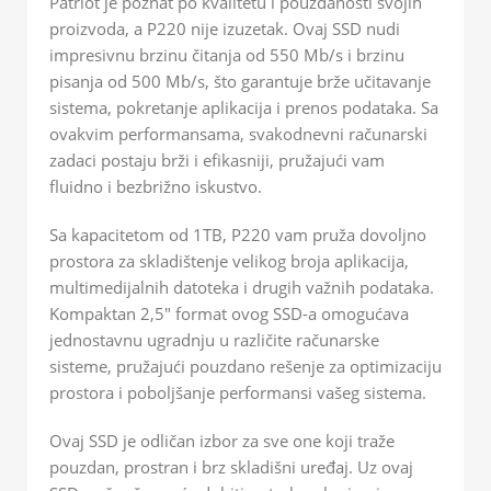
Patriot je poznat po kvalitetu i pouzdanosti svojih
proizvoda, a P220 nije izuzetak. Ovaj SSD nudi
impresivnu brzinu čitanja od 550 Mb/s i brzinu
pisanja od 500 Mb/s, što garantuje brže učitavanje
sistema, pokretanje aplikacija i prenos podataka. Sa
ovakvim performansama, svakodnevni računarski
zadaci postaju brži i efikasniji, pružajući vam
fluidno i bezbrižno iskustvo.
Sa kapacitetom od 1TB, P220 vam pruža dovoljno
prostora za skladištenje velikog broja aplikacija,
multimedijalnih datoteka i drugih važnih podataka.
Kompaktan 2,5″ format ovog SSD-a omogućava
jednostavnu ugradnju u različite računarske
sisteme, pružajući pouzdano rešenje za optimizaciju
prostora i poboljšanje performansi vašeg sistema.
Ovaj SSD je odličan izbor za sve one koji traže
pouzdan, prostran i brz skladišni uređaj. Uz ovaj