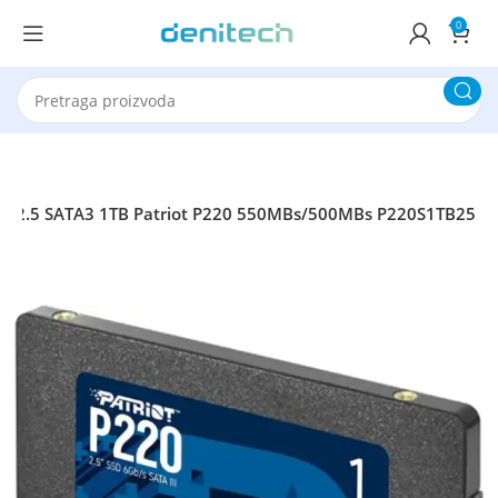
0
D 2.5 SATA3 1TB Patriot P220 550MBs/500MBs P220S1TB25