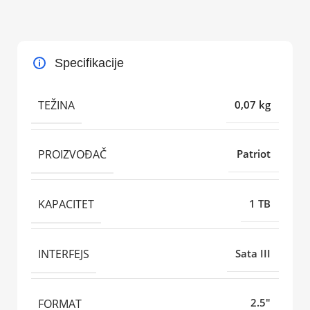
Specifikacije
TEŽINA
0,07 kg
PROIZVOĐAČ
Patriot
KAPACITET
1 TB
INTERFEJS
Sata III
FORMAT
2.5"