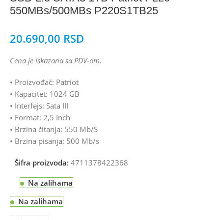
550MBs/500MBs P220S1TB25
20.690,00
RSD
Cena je iskazana sa PDV-om.
• Proizvođač: Patriot
• Kapacitet: 1024 GB
• Interfejs: Sata III
• Format: 2,5 Inch
• Brzina čitanja: 550 Mb/S
• Brzina pisanja: 500 Mb/s
Šifra proizvoda:
4711378422368
Na zalihama
Na zalihama