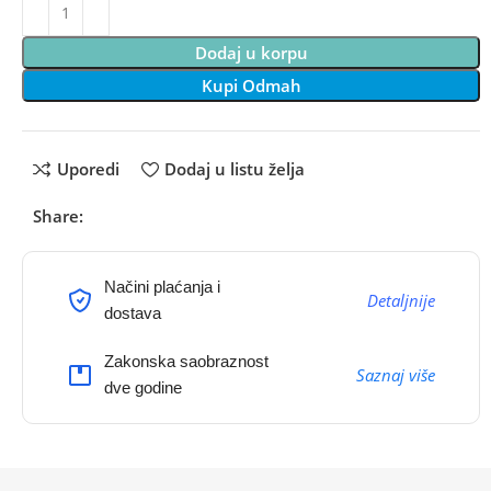
Dodaj u korpu
Kupi Odmah
Uporedi
Dodaj u listu želja
Share:
Načini plaćanja i
Detaljnije
dostava
Zakonska saobraznost
Saznaj više
dve godine