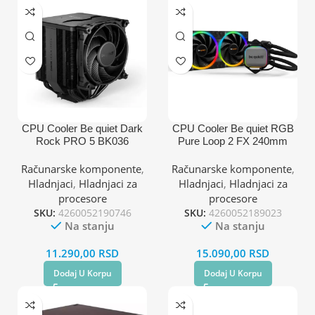
CPU Cooler Be quiet Dark
CPU Cooler Be quiet RGB
Rock PRO 5 BK036
Pure Loop 2 FX 240mm
(AM4,AM5,1151,1150,1155,
BW013
1200,1700)/TDP-270W
(AM4,AM5,1700,1200,2066,
Računarske komponente
,
Računarske komponente
,
1150,1151,1155,2011)
Hladnjaci
,
Hladnjaci za
Hladnjaci
,
Hladnjaci za
procesore
procesore
SKU:
4260052190746
SKU:
4260052189023
Na stanju
Na stanju
11.290,00
RSD
15.090,00
RSD
Dodaj U Korpu
Dodaj U Korpu