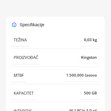
Specifikacije
TEŽINA
0,03 kg
PROIZVOĐAČ
Kingston
MTBF
1.500.000 časova
KAPACITET
500 GB
INTERFEJS
M.2 PCIe 3.0 x4