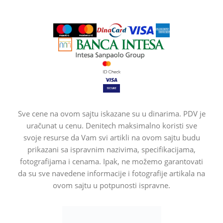
Sve cene na ovom sajtu iskazane su u dinarima. PDV je
uračunat u cenu. Denitech maksimalno koristi sve
svoje resurse da Vam svi artikli na ovom sajtu budu
prikazani sa ispravnim nazivima, specifikacijama,
fotografijama i cenama. Ipak, ne možemo garantovati
da su sve navedene informacije i fotografije artikala na
ovom sajtu u potpunosti ispravne.