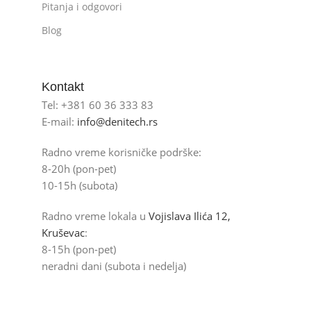
Pitanja i odgovori
Blog
Kontakt
Tel: +381 60 36 333 83
E-mail:
info@denitech.rs
Radno vreme korisničke podrške:
8-20h (pon-pet)
10-15h (subota)
Radno vreme lokala u
Vojislava Ilića 12,
Kruševac
:
8-15h (pon-pet)
neradni dani (subota i nedelja)