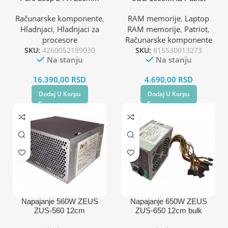
BW014
Signature PSD38G16002S
(AM4,AM5,1700,1200,2066,
Računarske komponente
,
RAM memorije
,
Laptop
1150,1151,1155,2011)
Hladnjaci
,
Hladnjaci za
RAM memorije
,
Patriot
,
procesore
Računarske komponente
SKU:
4260052189030
SKU:
815530013273
Na stanju
Na stanju
16.390,00
RSD
4.690,00
RSD
Dodaj U Korpu
Dodaj U Korpu
Napajanje 560W ZEUS
Napajanje 650W ZEUS
ZUS-560 12cm
ZUS-650 12cm bulk