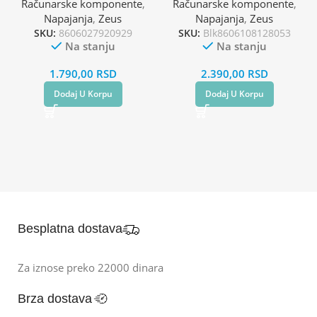
Računarske komponente
,
Računarske komponente
,
Napajanja
,
Zeus
Napajanja
,
Zeus
SKU:
8606027920929
SKU:
Blk8606108128053
Na stanju
Na stanju
1.790,00
RSD
2.390,00
RSD
Dodaj U Korpu
Dodaj U Korpu
Besplatna dostava
Za iznose preko 22000 dinara
Brza dostava