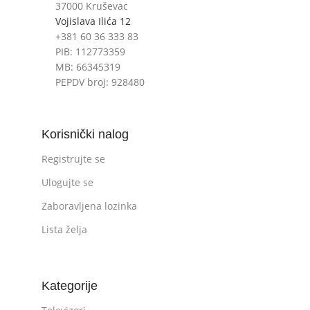
37000 Kruševac
Vojislava Ilića 12
+381 60 36 333 83
PIB: 112773359
MB: 66345319
PEPDV broj: 928480
Korisnički nalog
Registrujte se
Ulogujte se
Zaboravljena lozinka
Lista želja
Kategorije