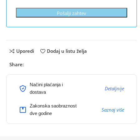
Pošalji zahtev
Uporedi
Dodaj u listu želja
Share:
Načini plaćanja i
Detaljnije
dostava
Zakonska saobraznost
Saznaj više
dve godine