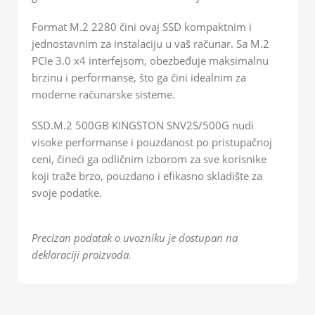
Format M.2 2280 čini ovaj SSD kompaktnim i
jednostavnim za instalaciju u vaš računar. Sa M.2
PCIe 3.0 x4 interfejsom, obezbeđuje maksimalnu
brzinu i performanse, što ga čini idealnim za
moderne računarske sisteme.
SSD.M.2 500GB KINGSTON SNV2S/500G nudi
visoke performanse i pouzdanost po pristupačnoj
ceni, čineći ga odličnim izborom za sve korisnike
koji traže brzo, pouzdano i efikasno skladište za
svoje podatke.
Precizan podatak o uvozniku je dostupan na
deklaraciji proizvoda.