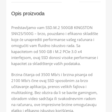
Opis proizvoda
Predstavljamo vam SSD.M.2 500GB KINGSTON
SNV2S/500G – brzo, pouzdano i efikasno skladište
koje će unaprediti performanse vašeg računara i
omogućiti vam fluidno iskustvo rada. Sa
kapacitetom od 500 GB i M.2 PCIe 3.0 x4
interfejsom, ovaj SSD donosi visoke performanse i
kapacitet za skladištenje vaših podataka.
Brzina čitanja od 3500 Mb/s i brzina pisanja od
2100 Mb/s čine ovaj SSD sposobnim za brzo
učitavanje aplikacija, prenos velikih fajlova i
multitasking. Bez obzira da li se bavite gamingom,
obradom video sadržaja ili svakodnevnim radom
na računaru, ove impresivne brzine omogućavaju
glatko i efikasno iskustvo korišćenja.