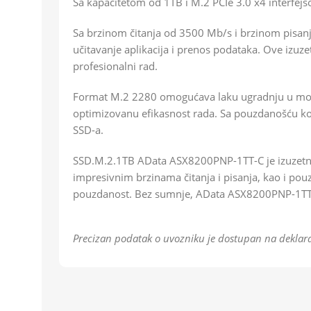
Sa kapacitetom od 1TB i M.2 PCIe 3.0 x4 interfejso
Sa brzinom čitanja od 3500 Mb/s i brzinom pisa
učitavanje aplikacija i prenos podataka. Ove izuzet
profesionalni rad.
Format M.2 2280 omogućava laku ugradnju u moder
optimizovanu efikasnost rada. Sa pouzdanošću ko
SSD-a.
SSD.M.2.1TB AData ASX8200PNP-1TT-C je izuzetno 
impresivnim brzinama čitanja i pisanja, kao i pou
pouzdanost. Bez sumnje, AData ASX8200PNP-1TT-C 
Precizan podatak o uvozniku je dostupan na deklara