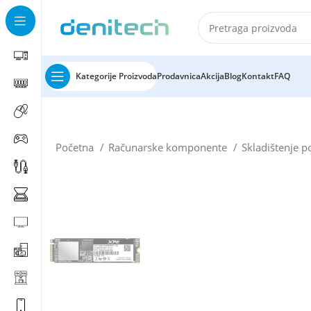
Kategorije Proizvoda
Prodavnica
Akcija
Blog
Kontakt
FAQ
Početna
Računarske komponente
Skladištenje 