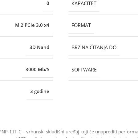
KAPACITET
0
FORMAT
M.2 PCIe 3.0 x4
BRZINA ČITANJA DO
3D Nand
SOFTWARE
3000 Mb/S
3 godine
1TT-C – vrhunski skladišni uređaj koji će unaprediti performa