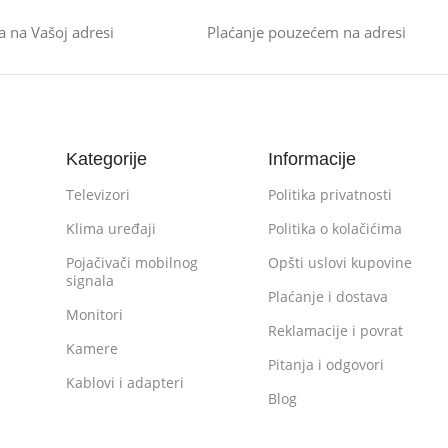
a na Vašoj adresi
Plaćanje pouzećem na adresi
Kategorije
Informacije
Televizori
Politika privatnosti
Klima uređaji
Politika o kolačićima
Pojačivači mobilnog
Opšti uslovi kupovine
signala
Plaćanje i dostava
Monitori
Reklamacije i povrat
Kamere
Pitanja i odgovori
Kablovi i adapteri
Blog