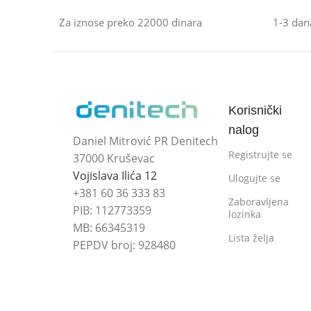
Za iznose preko 22000 dinara
1-3 dan
Korisnički
nalog
Daniel Mitrović PR Denitech
Registrujte se
37000 Kruševac
Vojislava Ilića 12
Ulogujte se
+381 60 36 333 83
Zaboravljena
PIB: 112773359
lozinka
MB: 66345319
Lista želja
PEPDV broj: 928480