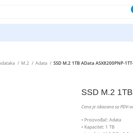
podataka
M.2
Adata
SSD M.2 1TB AData ASX8200PNP-1TT
SSD M.2 1TB
Cena je iskazana sa PDV-o
• Proizvođač: Adata
• Kapacitet: 1 TB