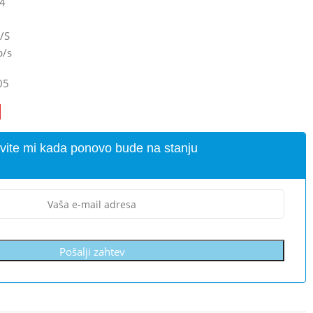
x4
b/S
b/s
05
vite mi kada ponovo bude na stanju
Pošalji zahtev