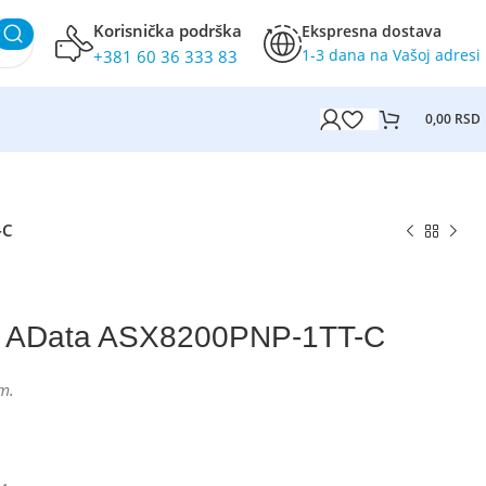
Korisnička podrška
Ekspresna dostava
1-3 dana na Vašoj adresi
+381 60 36 333 83
0,00
RSD
-C
 AData ASX8200PNP-1TT-C
m.