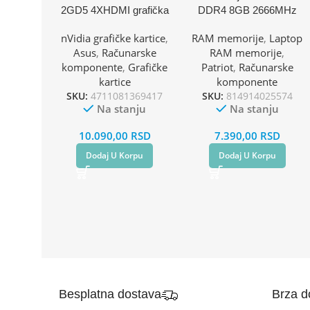
2GD5 4XHDMI grafička
DDR4 8GB 2666MHz
kartica
Patriot Signature
nVidia grafičke kartice
,
RAM memorije
,
Laptop
PSD48G266681S
Asus
,
Računarske
RAM memorije
,
komponente
,
Grafičke
Patriot
,
Računarske
kartice
komponente
SKU:
4711081369417
SKU:
814914025574
Na stanju
Na stanju
10.090,00
RSD
7.390,00
RSD
Dodaj U Korpu
Dodaj U Korpu
Besplatna dostava
Brza d