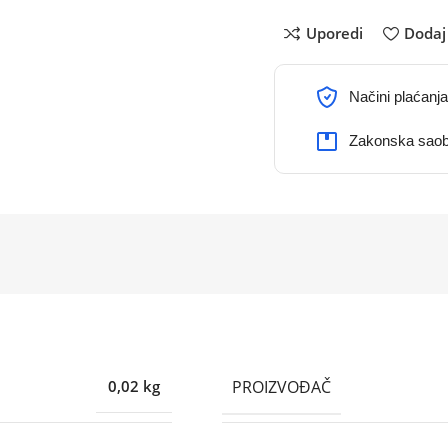
Uporedi
Dodaj 
Načini plaćanja
Zakonska saob
PROIZVOĐAČ
0,02 kg