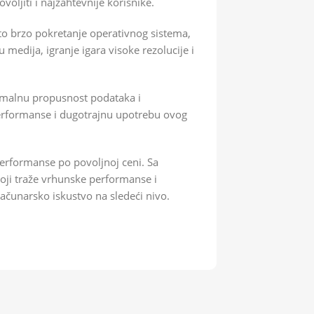
oljiti i najzahtevnije korisnike.
 brzo pokretanje operativnog sistema,
 medija, igranje igara visoke rezolucije i
imalnu propusnost podataka i
performanse i dugotrajnu upotrebu ovog
erformanse po povoljnoj ceni. Sa
koji traže vrhunske performanse i
čunarsko iskustvo na sledeći nivo.