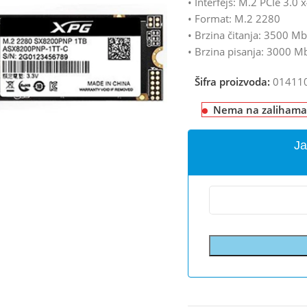
• Interfejs: M.2 PCIe 3.0 
• Format: M.2 2280
• Brzina čitanja: 3500 M
• Brzina pisanja: 3000 M
Šifra proizvoda:
01411
Nema na zalihama
Ja