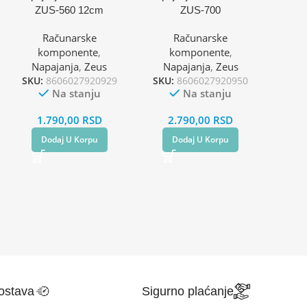
ZUS-560 12cm
ZUS-700
Računarske
Računarske
komponente
,
komponente
,
Napajanja
,
Zeus
Napajanja
,
Zeus
SKU:
8606027920929
SKU:
8606027920950
Na stanju
Na stanju
1.790,00
RSD
2.790,00
RSD
Dodaj U Korpu
Dodaj U Korpu
ostava
Sigurno plaćanje