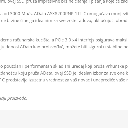
m, ovaj SSD pruža impresivne brzine čitanja i pisanja koje će zadov
nja od 3000 Mb/s, AData ASX8200PNP-1TT-C omogućava munjevito
ne brzine čine ga idealnim za sve vrste radova, uključujući obradu
na računarska kućišta, a PCIe 3.0 x4 interfejs osigurava maks
ju donosi AData kao proizvođač, možete biti sigurni u stabilne 
pouzdan i performantan skladišni uređaj koji pruža vrhunske p
zdanošću koju pruža AData, ovaj SSD je idealan izbor za sve one 
predstavlja izuzetnu vrednost za vaš novac i unaprediće vaše ra
ciji proizvoda.