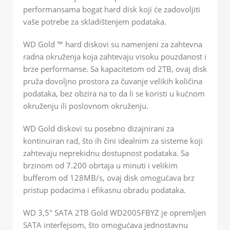
performansama bogat hard disk koji će zadovoljiti
vaše potrebe za skladištenjem podataka.
WD Gold ™ hard diskovi su namenjeni za zahtevna
radna okruženja koja zahtevaju visoku pouzdanost i
brze performanse. Sa kapacitetom od 2TB, ovaj disk
pruža dovoljno prostora za čuvanje velikih količina
podataka, bez obzira na to da li se koristi u kućnom
okruženju ili poslovnom okruženju.
WD Gold diskovi su posebno dizajnirani za
kontinuiran rad, što ih čini idealnim za sisteme koji
zahtevaju neprekidnu dostupnost podataka. Sa
brzinom od 7.200 obrtaja u minuti i velikim
bufferom od 128MB/s, ovaj disk omogućava brz
pristup podacima i efikasnu obradu podataka.
WD 3,5″ SATA 2TB Gold WD2005FBYZ je opremljen
SATA interfejsom, što omogućava jednostavnu