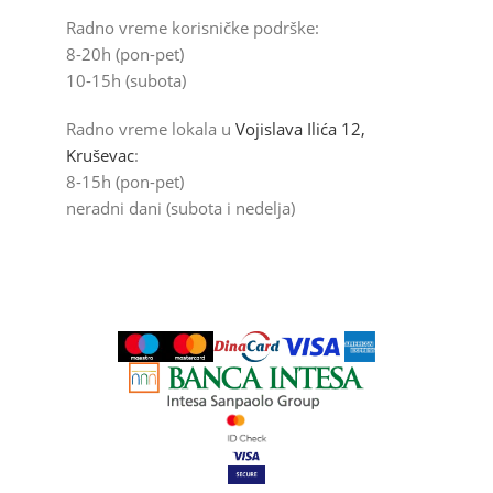
Radno vreme korisničke podrške:
8-20h (pon-pet)
10-15h (subota)
Radno vreme lokala u
Vojislava Ilića 12,
Kruševac
:
8-15h (pon-pet)
neradni dani (subota i nedelja)