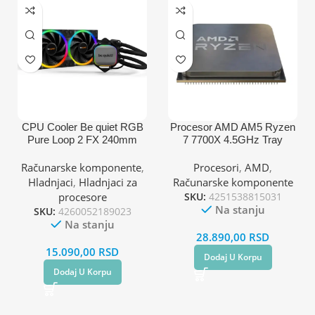
CPU Cooler Be quiet RGB
Procesor AMD AM5 Ryzen
Pure Loop 2 FX 240mm
7 7700X 4.5GHz Tray
BW013
(AM4,AM5,1700,1200,2066,
Računarske komponente
,
Procesori
,
AMD
,
1150,1151,1155,2011)
Hladnjaci
,
Hladnjaci za
Računarske komponente
procesore
SKU:
4251538815031
Na stanju
SKU:
4260052189023
Na stanju
28.890,00
RSD
15.090,00
RSD
Dodaj U Korpu
Dodaj U Korpu