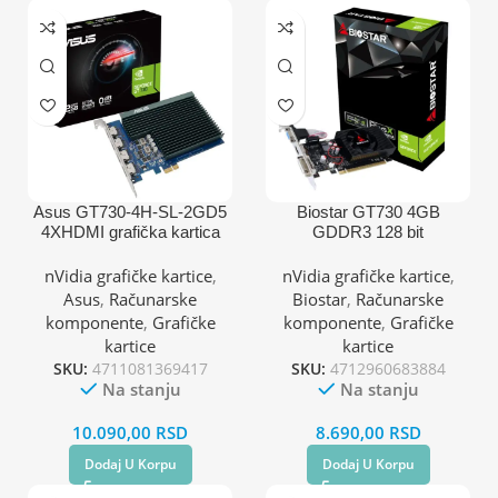
Asus GT730-4H-SL-2GD5
Biostar GT730 4GB
4XHDMI grafička kartica
GDDR3 128 bit
DVI/VGA/HDMI grafička
kartica
nVidia grafičke kartice
,
nVidia grafičke kartice
,
Asus
,
Računarske
Biostar
,
Računarske
komponente
,
Grafičke
komponente
,
Grafičke
kartice
kartice
SKU:
4711081369417
SKU:
4712960683884
Na stanju
Na stanju
10.090,00
RSD
8.690,00
RSD
Dodaj U Korpu
Dodaj U Korpu