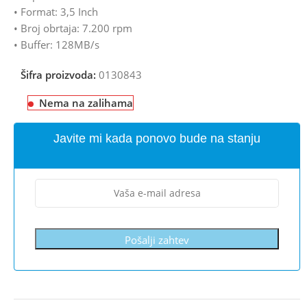
• Format: 3,5 Inch
• Broj obrtaja: 7.200 rpm
• Buffer: 128MB/s
Šifra proizvoda:
0130843
Nema na zalihama
Javite mi kada ponovo bude na stanju
Pošalji zahtev