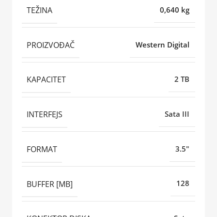
TEŽINA
0,640 kg
PROIZVOĐAČ
Western Digital
KAPACITET
2 TB
INTERFEJS
Sata III
FORMAT
3.5"
BUFFER [MB]
128