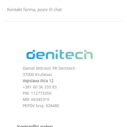
Kontakt forma, poziv ili chat
Daniel Mitrović PR Denitech
37000 Kruševac
Vojislava Ilića 12
+381 60 36 333 83
PIB: 112773359
MB: 66345319
PEPDV broj: 928480
Korisnički nalog