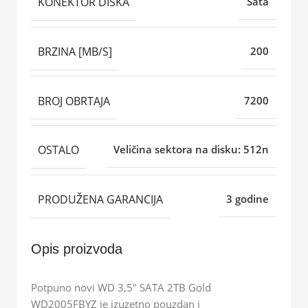
KONEKTOR DISKA
Sata
BRZINA [MB/S]
200
BROJ OBRTAJA
7200
OSTALO
Veličina sektora na disku: 512n
PRODUŽENA GARANCIJA
3 godine
Opis proizvoda
Potpuno novi WD 3,5″ SATA 2TB Gold
WD2005FBYZ je izuzetno pouzdan i