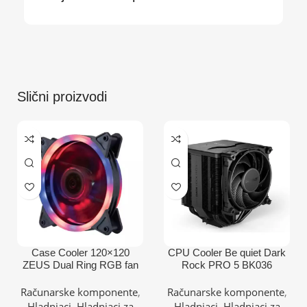
Slični proizvodi
Case Cooler 120×120
CPU Cooler Be quiet Dark
ZEUS Dual Ring RGB fan
Rock PRO 5 BK036
(AM4,AM5,1151,1150,1155,
1200,1700)/TDP-270W
Računarske komponente
,
Računarske komponente
,
Hladnjaci
,
Hladnjaci za
Hladnjaci
,
Hladnjaci za