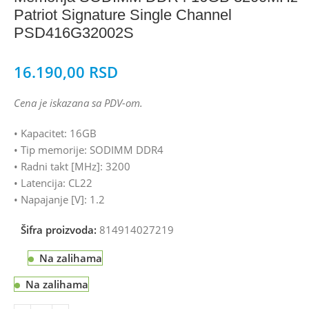
Patriot Signature Single Channel
PSD416G32002S
16.190,00
RSD
Cena je iskazana sa PDV-om.
• Kapacitet: 16GB
• Tip memorije: SODIMM DDR4
• Radni takt [MHz]: 3200
• Latencija: CL22
• Napajanje [V]: 1.2
Šifra proizvoda:
814914027219
Na zalihama
Na zalihama