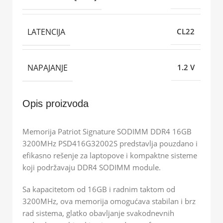
LATENCIJA
CL22
NAPAJANJE
1.2 V
Opis proizvoda
Memorija Patriot Signature SODIMM DDR4 16GB
3200MHz PSD416G32002S predstavlja pouzdano i
efikasno rešenje za laptopove i kompaktne sisteme
koji podržavaju DDR4 SODIMM module.
Sa kapacitetom od 16GB i radnim taktom od
3200MHz, ova memorija omogućava stabilan i brz
rad sistema, glatko obavljanje svakodnevnih