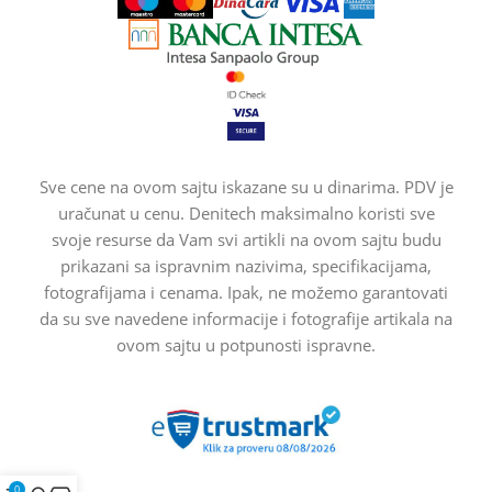
Sve cene na ovom sajtu iskazane su u dinarima. PDV je
uračunat u cenu. Denitech maksimalno koristi sve
svoje resurse da Vam svi artikli na ovom sajtu budu
prikazani sa ispravnim nazivima, specifikacijama,
fotografijama i cenama. Ipak, ne možemo garantovati
da su sve navedene informacije i fotografije artikala na
ovom sajtu u potpunosti ispravne.
0