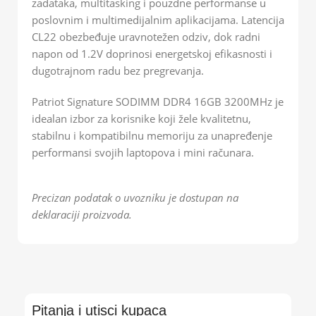
zadataka, multitasking i pouzdne performanse u
poslovnim i multimedijalnim aplikacijama. Latencija
CL22 obezbeđuje uravnotežen odziv, dok radni
napon od 1.2V doprinosi energetskoj efikasnosti i
dugotrajnom radu bez pregrevanja.
Patriot Signature SODIMM DDR4 16GB 3200MHz je
idealan izbor za korisnike koji žele kvalitetnu,
stabilnu i kompatibilnu memoriju za unapređenje
performansi svojih laptopova i mini računara.
Precizan podatak o uvozniku je dostupan na
deklaraciji proizvoda.
Pitanja i utisci kupaca