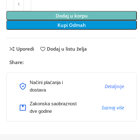
Dodaj u korpu
Kupi Odmah
Uporedi
Dodaj u listu želja
Share:
Načini plaćanja i
Detaljnije
dostava
Zakonska saobraznost
Saznaj više
dve godine