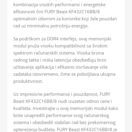
kombinacija visokih performansi i energetske
efikasnosti čini FURY Beast KF432C16BB/8
optimalnim izborom za korisnike koji žele pouzdan
rad uz minimalnu potrošnju energije.
Sa podrškom za DDR4 interfejs, ovaj memorijski
modul pruža visoku kompatibilnost sa širokim
spektrom računarskih sistema. Visoka brzina
radnog takta i niska latencija obezbeđuju brzo
učitavanje aplikacija i efikasno izvršavanje više
zadataka istovremeno, čime se poboljšava ukupna
produktivnost.
Uz impresivne performanse i pouzdanost, FURY
Beast KF432C16BB/8 nudi izuzetan odnos cene i
kvaliteta. Investirajte u ovaj memorijski modul kako
biste unapredili performanse svog računarskog
sistema i obezbedili stabilan rad bez prekomernog
opterećenja budžeta. FURY Beast KF432C16BB/8 je