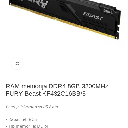
Click to enlarge
RAM memorija DDR4 8GB 3200MHz
FURY Beast KF432C16BB/8
Cena je iskazana sa PDV-om.
• Kapacitet: 8GB
• Tip memorije: DDR4