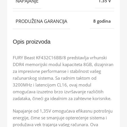
NAPAJANJE
1.35 V
PRODUŽENA GARANCIJA
8 godina
Opis proizvoda
FURY Beast KF432C16BB/8 predstavlja vrhunski
DDR4 memorijski modul kapaciteta 8GB, dizajniran
za impresivne performanse i stabilnost vašeg
računarskog sistema. Sa radnim taktom od
3200MHz i latencijom CL16, ovaj modul
omogućava izuzetno brzo izvršavanje različitih
zadataka, čineći ga idealnim za zahtevne korisnike.
Napajanje od 1,35V omogućava efikasnu potrošnju
energije, čime se smanjuje opterećenje sistema i
produžava vek trajanja vašeg računara. Ova