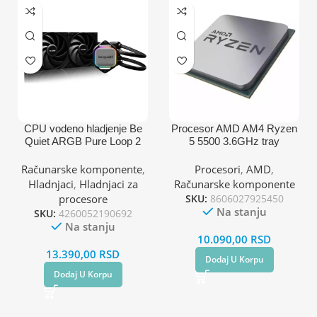
CPU vodeno hladjenje Be
Procesor AMD AM4 Ryzen
Quiet ARGB Pure Loop 2
5 5500 3.6GHz tray
240mm BW017
(AM4,AM3,1151,1150,1155,
Računarske komponente
,
Procesori
,
AMD
,
1200,1700)
Hladnjaci
,
Hladnjaci za
Računarske komponente
procesore
SKU:
8606027925450
Na stanju
SKU:
4260052190692
Na stanju
10.090,00
RSD
13.390,00
RSD
Dodaj U Korpu
Dodaj U Korpu