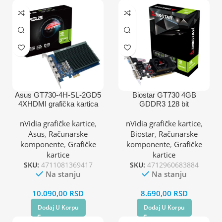
Asus GT730-4H-SL-2GD5
Biostar GT730 4GB
4XHDMI grafička kartica
GDDR3 128 bit
DVI/VGA/HDMI grafička
kartica
nVidia grafičke kartice
,
nVidia grafičke kartice
,
Asus
,
Računarske
Biostar
,
Računarske
komponente
,
Grafičke
komponente
,
Grafičke
kartice
kartice
SKU:
4711081369417
SKU:
4712960683884
Na stanju
Na stanju
10.090,00
RSD
8.690,00
RSD
Dodaj U Korpu
Dodaj U Korpu