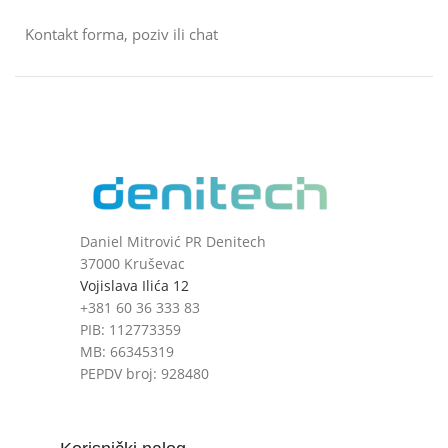
Kontakt forma, poziv ili chat
Daniel Mitrović PR Denitech
37000 Kruševac
Vojislava Ilića 12
+381 60 36 333 83
PIB: 112773359
MB: 66345319
PEPDV broj: 928480