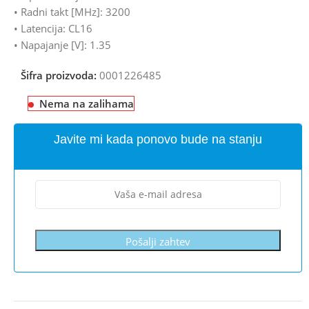
• Radni takt [MHz]: 3200
• Latencija: CL16
• Napajanje [V]: 1.35
Šifra proizvoda:
0001226485
Nema na zalihama
Javite mi kada ponovo bude na stanju
Pošalji zahtev