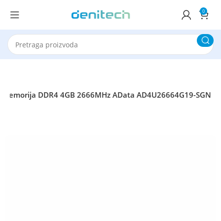
0
 memorija DDR4 4GB 2666MHz AData AD4U26664G19-SGN