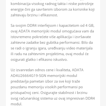
kombinacija visokog radnog takta i niske potrošnje
energije čini ga savršenim izborom za korisnike koji
zahtevaju brzinu i efikasnost.
Sa svojim DDR4 interfejsom i kapacitetom od 4 GB,
ovaj ADATA memorijski modul omogućava vam da
istovremeno pokrećete više aplikacija i izvršavate
zahtevne zadatke bez gubitka performansi. Bilo da
se radi o igranju igara, uređivanju video materijala
ili radu na zahtevnim projektima, ovaj modul će
osigurati glatko i efikasno iskustvo.
Uz izvanredan odnos cene i kvaliteta, ADATA
AD4U26664G19-SGN memorijski modul
predstavlja pametan izbor za sve koji traže
pouzdanu memoriju visokih performansi po
pristupačnoj ceni. Osigurajte stabilnost i brzinu
svog računarskog sistema uz ovaj impresivan DDR4
modul.