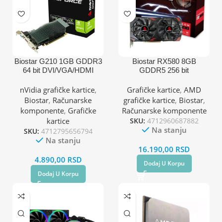
Biostar G210 1GB GDDR3
Biostar RX580 8GB
64 bit DVI/VGA/HDMI
GDDR5 256 bit
grafička kartica
2XDP/HDMI grafička
kartica
nVidia grafičke kartice
,
Grafičke kartice
,
AMD
Biostar
,
Računarske
grafičke kartice
,
Biostar
,
komponente
,
Grafičke
Računarske komponente
kartice
SKU:
4712960687882
Na stanju
SKU:
4712795656794
Na stanju
16.190,00
RSD
4.890,00
RSD
Dodaj U Korpu
Dodaj U Korpu