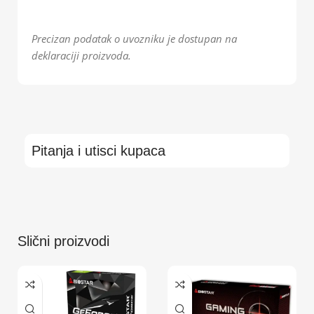
Precizan podatak o uvozniku je dostupan na
deklaraciji proizvoda.
Pitanja i utisci kupaca
Slični proizvodi