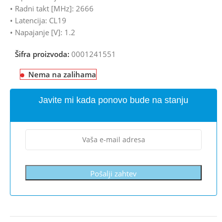
• Radni takt [MHz]: 2666
• Latencija: CL19
• Napajanje [V]: 1.2
Šifra proizvoda:
0001241551
Nema na zalihama
Javite mi kada ponovo bude na stanju
Pošalji zahtev