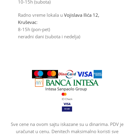
10-15h (subota)
Radno vreme lokala u
Vojislava Ilića 12,
Kruševac
:
8-15h (pon-pet)
neradni dani (subota i nedelja)
Sve cene na ovom sajtu iskazane su u dinarima. PDV je
uračunat u cenu. Denitech maksimalno koristi sve