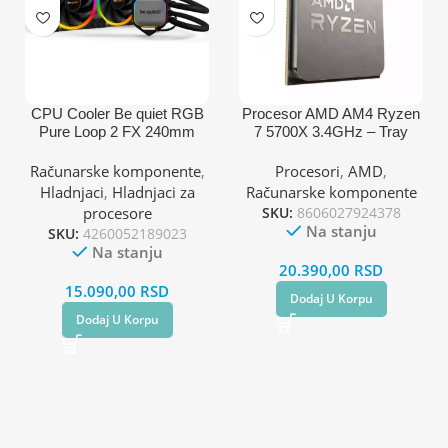
CPU Cooler Be quiet RGB
Procesor AMD AM4 Ryzen
Pure Loop 2 FX 240mm
7 5700X 3.4GHz – Tray
BW013
(AM4,AM5,1700,1200,2066,
Računarske komponente
,
Procesori
,
AMD
,
1150,1151,1155,2011)
Hladnjaci
,
Hladnjaci za
Računarske komponente
procesore
SKU:
8606027924378
Na stanju
SKU:
4260052189023
Na stanju
20.390,00
RSD
15.090,00
RSD
Dodaj U Korpu
Dodaj U Korpu