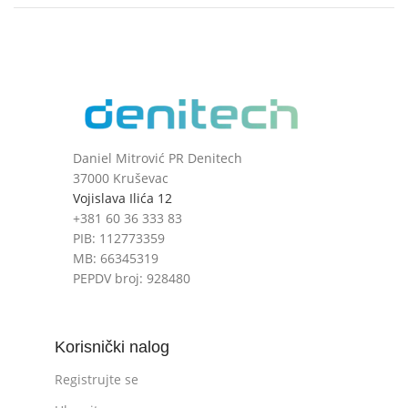
Daniel Mitrović PR Denitech
37000 Kruševac
Vojislava Ilića 12
+381 60 36 333 83
PIB: 112773359
MB: 66345319
PEPDV broj: 928480
Korisnički nalog
Registrujte se