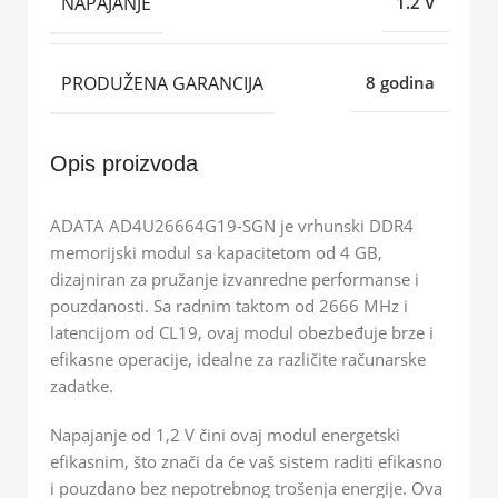
NAPAJANJE
1.2 V
PRODUŽENA GARANCIJA
8 godina
Opis proizvoda
ADATA AD4U26664G19-SGN je vrhunski DDR4
memorijski modul sa kapacitetom od 4 GB,
dizajniran za pružanje izvanredne performanse i
pouzdanosti. Sa radnim taktom od 2666 MHz i
latencijom od CL19, ovaj modul obezbeđuje brze i
efikasne operacije, idealne za različite računarske
zadatke.
Napajanje od 1,2 V čini ovaj modul energetski
efikasnim, što znači da će vaš sistem raditi efikasno
i pouzdano bez nepotrebnog trošenja energije. Ova