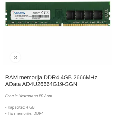
Click to enlarge
RAM memorija DDR4 4GB 2666MHz
AData AD4U26664G19-SGN
Cena je iskazana sa PDV-om.
• Kapacitet: 4 GB
• Tip memorije: DDR4