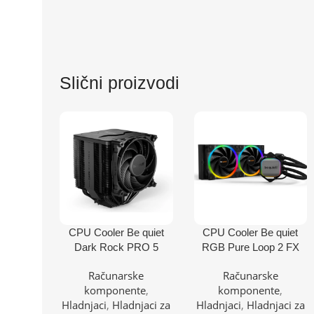
Slični proizvodi
CPU Cooler Be quiet
CPU Cooler Be quiet
Dark Rock PRO 5
RGB Pure Loop 2 FX
BK036
240mm BW013
Računarske
Računarske
(AM4,AM5,1151,1150,11
(AM4,AM5,1700,1200,2
komponente
,
komponente
,
55,1200,1700)/TDP-
066,1150,1151,1155,201
Hladnjaci
,
Hladnjaci za
Hladnjaci
,
Hladnjaci za
270W
1)