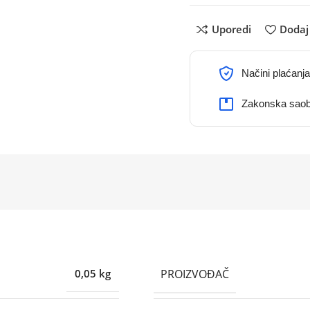
Uporedi
Dodaj 
Načini plaćanja
Zakonska saob
PROIZVOĐAČ
0,05 kg