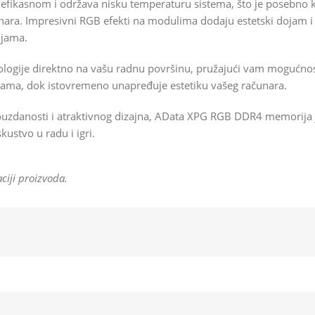
fikasnom i održava nisku temperaturu sistema, što je posebno kor
nara. Impresivni RGB efekti na modulima dodaju estetski dojam 
ljama.
gije direktno na vašu radnu površinu, pružajući vam mogućnost
igrama, dok istovremeno unapređuje estetiku vašeg računara.
uzdanosti i atraktivnog dizajna, AData XPG RGB DDR4 memorija je 
kustvo u radu i igri.
ciji proizvoda.