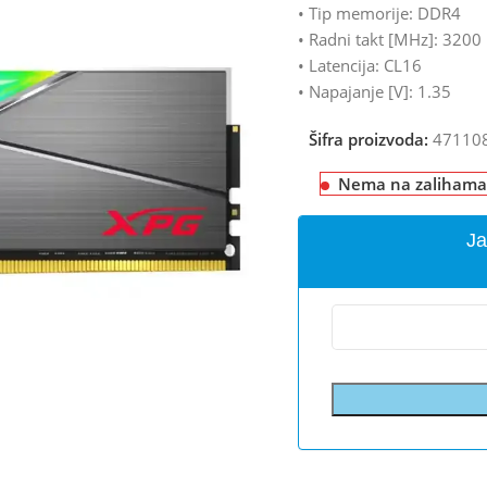
• Tip memorije: DDR4
• Radni takt [MHz]: 3200
• Latencija: CL16
• Napajanje [V]: 1.35
Šifra proizvoda:
47110
Nema na zalihama
Ja