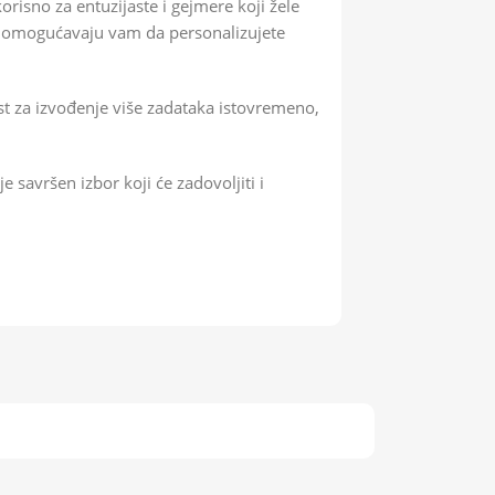
isno za entuzijaste i gejmere koji žele
i omogućavaju vam da personalizujete
 za izvođenje više zadataka istovremeno,
savršen izbor koji će zadovoljiti i