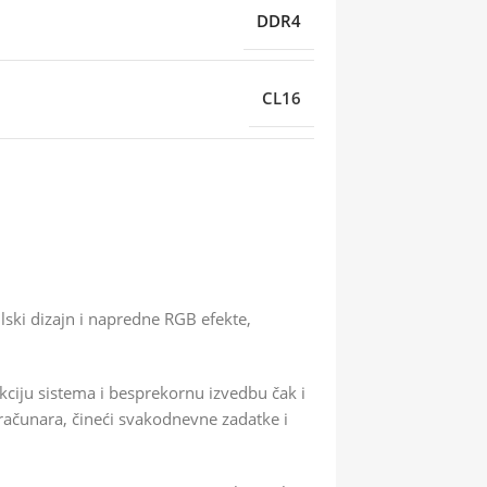
DDR4
CL16
ski dizajn i napredne RGB efekte,
iju sistema i besprekornu izvedbu čak i
 računara, čineći svakodnevne zadatke i