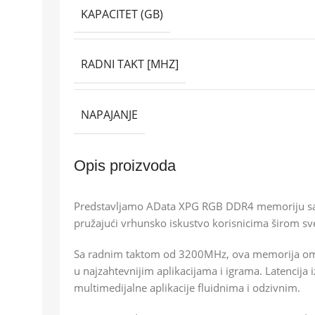
KAPACITET (GB)
RADNI TAKT [MHZ]
NAPAJANJE
Opis proizvoda
Predstavljamo AData XPG RGB DDR4 memoriju sa im
pružajući vrhunsko iskustvo korisnicima širom sv
Sa radnim taktom od 3200MHz, ova memorija omogu
u najzahtevnijim aplikacijama i igrama. Latencija 
multimedijalne aplikacije fluidnima i odzivnim.