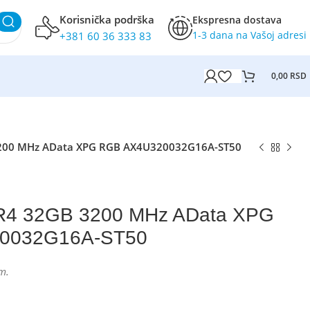
Korisnička podrška
Ekspresna dostava
1-3 dana na Vašoj adresi
+381 60 36 333 83
0,00
RSD
200 MHz AData XPG RGB AX4U320032G16A-ST50
R4 32GB 3200 MHz AData XPG
0032G16A-ST50
m.