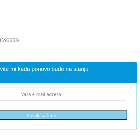
85933584
vite mi kada ponovo bude na stanju
Pošalji zahtev