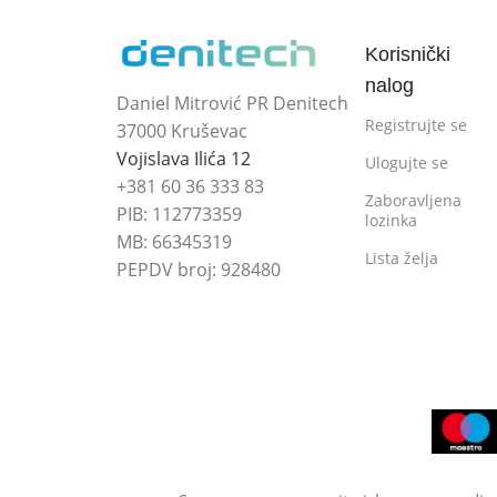
Korisnički
nalog
Daniel Mitrović PR Denitech
Registrujte se
37000 Kruševac
Vojislava Ilića 12
Ulogujte se
+381 60 36 333 83
Zaboravljena
PIB: 112773359
lozinka
MB: 66345319
Lista želja
PEPDV broj: 928480