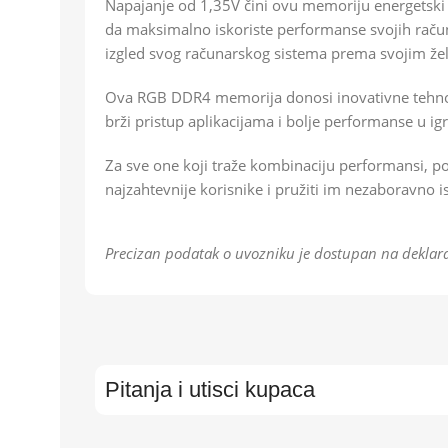
Napajanje od 1,35V čini ovu memoriju energetski e
da maksimalno iskoriste performanse svojih raču
izgled svog računarskog sistema prema svojim že
Ova RGB DDR4 memorija donosi inovativne tehnolo
brži pristup aplikacijama i bolje performanse u 
Za sve one koji traže kombinaciju performansi, po
najzahtevnije korisnike i pružiti im nezaboravno is
Precizan podatak o uvozniku je dostupan na deklara
Pitanja i utisci kupaca