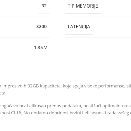
TIP MEMORIJE
32
LATENCIJA
3200
1.35 V
presivnih 32GB kapaciteta, koja spaja visoke performanse, stil
eta.
ćava brz i efikasan prenos podataka, postižući optimalnu reakc
iznosi CL16, što dodatno doprinosi brzini i efikasnosti rada vašeg