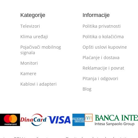
Kategorije
Informacije
Televizori
Politika privatnosti
Klima uređaji
Politika o kolačićima
Pojačivači mobilnog
Opšti uslovi kupovine
signala
Plaćanje i dostava
Monitori
Reklamacije i povrat
Kamere
Pitanja i odgovori
Kablovi i adapteri
Blog