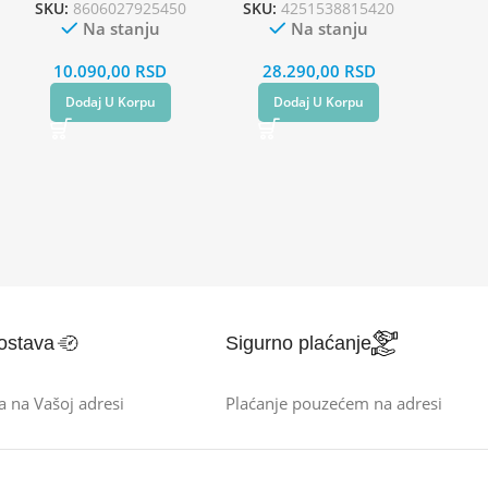
SKU:
8606027925450
SKU:
4251538815420
Na stanju
Na stanju
10.090,00
RSD
28.290,00
RSD
Dodaj U Korpu
Dodaj U Korpu
ostava
Sigurno plaćanje
a na Vašoj adresi
Plaćanje pouzećem na adresi