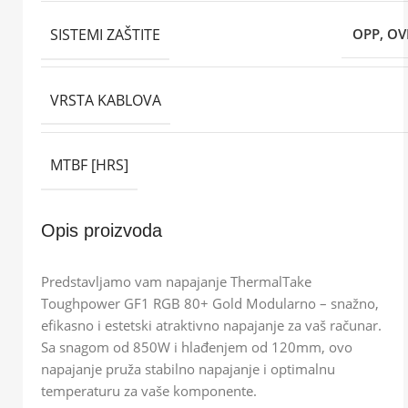
SISTEMI ZAŠTITE
OPP, OV
VRSTA KABLOVA
MTBF [HRS]
Opis proizvoda
Predstavljamo vam napajanje ThermalTake
Toughpower GF1 RGB 80+ Gold Modularno – snažno,
efikasno i estetski atraktivno napajanje za vaš računar.
Sa snagom od 850W i hlađenjem od 120mm, ovo
napajanje pruža stabilno napajanje i optimalnu
temperaturu za vaše komponente.