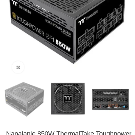
Click to enlarge
Napajanje 850W ThermalTake Toughpower