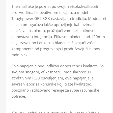
ThermalTake je poznat po svojim visokokvalitetnim
proizvodima i inovativnom dizajnu, a model
Toughpower GF1 RGB nastavlja tu tradiciju. Modularni
dizajn omogućava lakše upravljanje kablovima i
olakšava instalaciju, pružajući vam fleksibilnost i
jednostavnu integraciju. Efikasno hlađenje od 120mm
osigurava tiho i efikasno hlađenje, čuvajući vaše
komponente od pregrevanja i produžavajući njihov
radni vek.
Ovo napajanje nudi odličan odnos cene i kvaliteta. Sa
svojom snagom, efikasnošću, modularnošću i
atraktivnim RGB osvetljenjem, ovo napajanje je
savršen izbor za korisnike koji traže kvalitetno,
pouzdano i stilizovano rešenje za svoje računarske
potrebe.
Precizan podatak o uvozniku je dostupan na deklaraciji