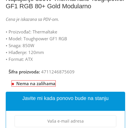
GF1 RGB 80+ Gold Modularno
Cena je iskazana sa PDV-om.
• Proizvođač: Thermaltake
• Model: Toughpower GF1 RGB
• Snaga: 850W
• Hlađenje: 120mm
• Format: ATX
Šifra proizvoda:
4711246875609
Nema na zalihama
Javite mi kada ponovo bude na stanju