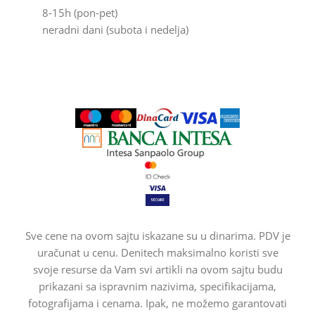
8-15h (pon-pet)
neradni dani (subota i nedelja)
Sve cene na ovom sajtu iskazane su u dinarima. PDV je
uračunat u cenu. Denitech maksimalno koristi sve
svoje resurse da Vam svi artikli na ovom sajtu budu
prikazani sa ispravnim nazivima, specifikacijama,
fotografijama i cenama. Ipak, ne možemo garantovati