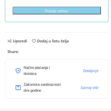
Pošalji zahtev
Uporedi
Dodaj u listu želja
Share:
Načini plaćanja i
Detaljnije
dostava
Zakonska saobraznost
Saznaj više
dve godine