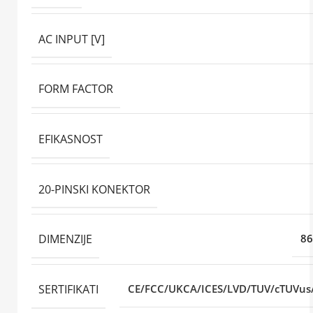
AC INPUT [V]
FORM FACTOR
EFIKASNOST
20-PINSKI KONEKTOR
DIMENZIJE
86
SERTIFIKATI
CE/FCC/UKCA/ICES/LVD/TUV/cTUV