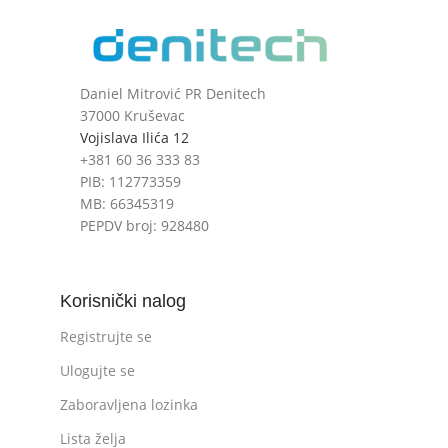
Daniel Mitrović PR Denitech
37000 Kruševac
Vojislava Ilića 12
+381 60 36 333 83
PIB: 112773359
MB: 66345319
PEPDV broj: 928480
Korisnički nalog
Registrujte se
Ulogujte se
Zaboravljena lozinka
Lista želja