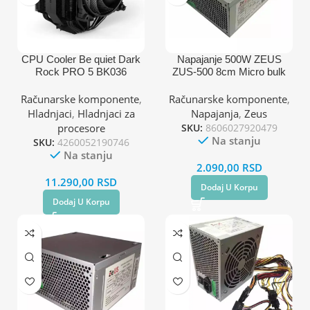
CPU Cooler Be quiet Dark
Napajanje 500W ZEUS
Rock PRO 5 BK036
ZUS-500 8cm Micro bulk
(AM4,AM5,1151,1150,1155,
1200,1700)/TDP-270W
Računarske komponente
,
Računarske komponente
,
Hladnjaci
,
Hladnjaci za
Napajanja
,
Zeus
procesore
SKU:
8606027920479
Na stanju
SKU:
4260052190746
Na stanju
2.090,00
RSD
11.290,00
RSD
Dodaj U Korpu
Dodaj U Korpu