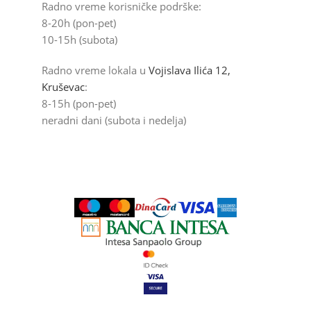
Radno vreme korisničke podrške:
8-20h (pon-pet)
10-15h (subota)
Radno vreme lokala u
Vojislava Ilića 12,
Kruševac
:
8-15h (pon-pet)
neradni dani (subota i nedelja)