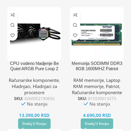
CPU vodeno hladjenje Be
Memorija SODIMM DDR3
Quiet ARGB Pure Loop 2
8GB 1600MHZ Patriot
240mm BW017
Signature PSD38G16002S
(AM4,AM3,1151,1150,1155,
Računarske komponente
,
RAM memorije
,
Laptop
1200,1700)
Hladnjaci
,
Hladnjaci za
RAM memorije
,
Patriot
,
procesore
Računarske komponente
SKU:
4260052190692
SKU:
815530013273
Na stanju
Na stanju
13.390,00
RSD
4.690,00
RSD
Dodaj U Korpu
Dodaj U Korpu