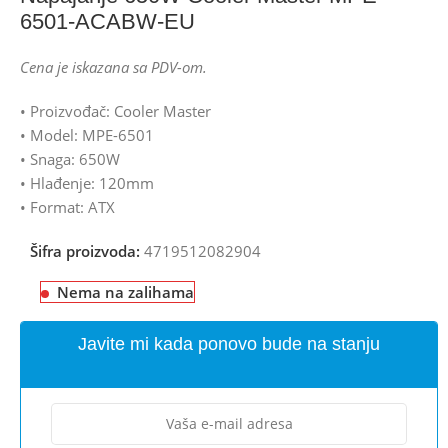
6501-ACABW-EU
Cena je iskazana sa PDV-om.
• Proizvođač: Cooler Master
• Model: MPE-6501
• Snaga: 650W
• Hlađenje: 120mm
• Format: ATX
Šifra proizvoda:
4719512082904
Nema na zalihama
Javite mi kada ponovo bude na stanju