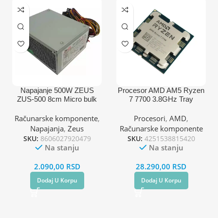
Napajanje 500W ZEUS
Procesor AMD AM5 Ryzen
ZUS-500 8cm Micro bulk
7 7700 3.8GHz Tray
Računarske komponente
,
Procesori
,
AMD
,
Napajanja
,
Zeus
Računarske komponente
SKU:
8606027920479
SKU:
4251538815420
Na stanju
Na stanju
2.090,00
RSD
28.290,00
RSD
Dodaj U Korpu
Dodaj U Korpu