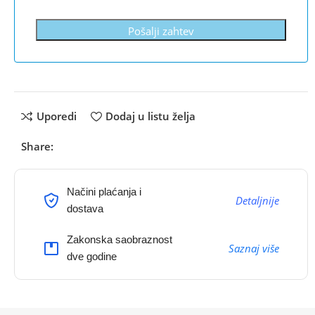
Pošalji zahtev
Uporedi
Dodaj u listu želja
Share:
Načini plaćanja i
Detaljnije
dostava
Zakonska saobraznost
Saznaj više
dve godine