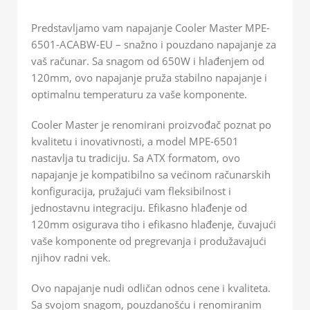
Predstavljamo vam napajanje Cooler Master MPE-
6501-ACABW-EU – snažno i pouzdano napajanje za
vaš računar. Sa snagom od 650W i hlađenjem od
120mm, ovo napajanje pruža stabilno napajanje i
optimalnu temperaturu za vaše komponente.
Cooler Master je renomirani proizvođač poznat po
kvalitetu i inovativnosti, a model MPE-6501
nastavlja tu tradiciju. Sa ATX formatom, ovo
napajanje je kompatibilno sa većinom računarskih
konfiguracija, pružajući vam fleksibilnost i
jednostavnu integraciju. Efikasno hlađenje od
120mm osigurava tiho i efikasno hlađenje, čuvajući
vaše komponente od pregrevanja i produžavajući
njihov radni vek.
Ovo napajanje nudi odličan odnos cene i kvaliteta.
Sa svojom snagom, pouzdanošću i renomiranim