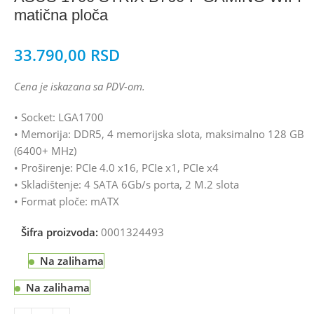
matična ploča
33.790,00
RSD
Cena je iskazana sa PDV-om.
• Socket: LGA1700
• Memorija: DDR5, 4 memorijska slota, maksimalno 128 GB
(6400+ MHz)
• Proširenje: PCIe 4.0 x16, PCIe x1, PCIe x4
• Skladištenje: 4 SATA 6Gb/s porta, 2 M.2 slota
• Format ploče: mATX
Šifra proizvoda:
0001324493
Na zalihama
Na zalihama