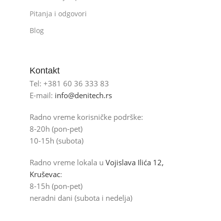
Pitanja i odgovori
Blog
Kontakt
Tel: +381 60 36 333 83
E-mail:
info@denitech.rs
Radno vreme korisničke podrške:
8-20h (pon-pet)
10-15h (subota)
Radno vreme lokala u
Vojislava Ilića 12,
Kruševac
:
8-15h (pon-pet)
neradni dani (subota i nedelja)