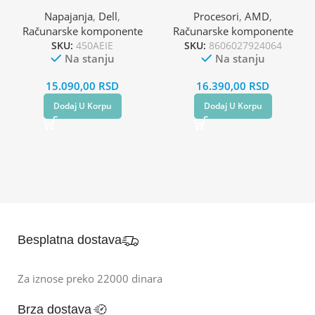
Napajanja
,
Dell
,
Procesori
,
AMD
,
Računarske komponente
Računarske komponente
SKU:
450AEIE
SKU:
8606027924064
Na stanju
Na stanju
15.090,00
RSD
16.390,00
RSD
Dodaj U Korpu
Dodaj U Korpu
Besplatna dostava
Za iznose preko 22000 dinara
Brza dostava