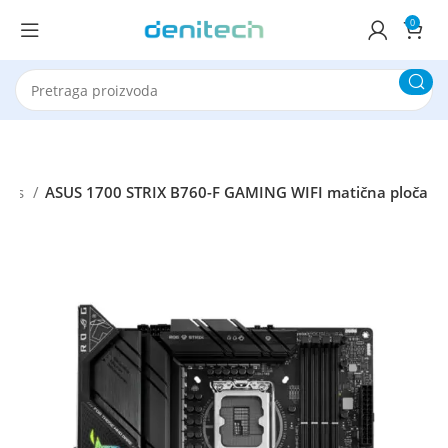
0
Asus
ASUS 1700 STRIX B760-F GAMING WIFI matična ploča