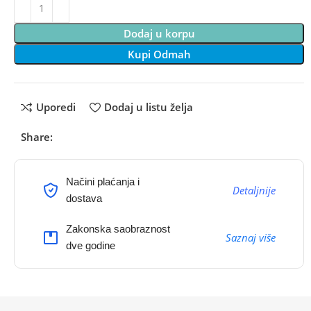
Dodaj u korpu
Kupi Odmah
Uporedi
Dodaj u listu želja
Share:
Načini plaćanja i
Detaljnije
dostava
Zakonska saobraznost
Saznaj više
dve godine