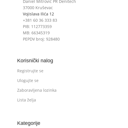
Daniel Mitrović PR Denitech
37000 Kruševac
Vojislava Ilića 12
+381 60 36 333 83
PIB: 112773359
MB: 66345319
PEPDV broj: 928480
Korisnički nalog
Registrujte se
Ulogujte se
Zaboravljena lozinka
Lista želja
Kategorije