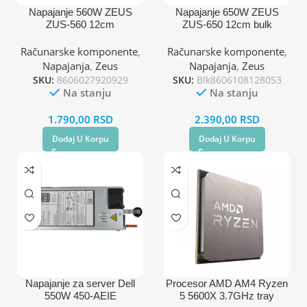
Napajanje 560W ZEUS
Napajanje 650W ZEUS
ZUS-560 12cm
ZUS-650 12cm bulk
Računarske komponente
,
Računarske komponente
,
Napajanja
,
Zeus
Napajanja
,
Zeus
SKU:
8606027920929
SKU:
Blk8606108128053
Na stanju
Na stanju
1.790,00
RSD
2.390,00
RSD
Dodaj U Korpu
Dodaj U Korpu
Napajanje za server Dell
Procesor AMD AM4 Ryzen
550W 450-AEIE
5 5600X 3.7GHz tray