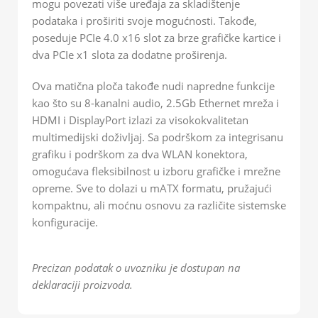
mogu povezati više uređaja za skladištenje
podataka i proširiti svoje mogućnosti. Takođe,
poseduje PCIe 4.0 x16 slot za brze grafičke kartice i
dva PCIe x1 slota za dodatne proširenja.
Ova matična ploča takođe nudi napredne funkcije
kao što su 8-kanalni audio, 2.5Gb Ethernet mreža i
HDMI i DisplayPort izlazi za visokokvalitetan
multimedijski doživljaj. Sa podrškom za integrisanu
grafiku i podrškom za dva WLAN konektora,
omogućava fleksibilnost u izboru grafičke i mrežne
opreme. Sve to dolazi u mATX formatu, pružajući
kompaktnu, ali moćnu osnovu za različite sistemske
konfiguracije.
Precizan podatak o uvozniku je dostupan na
deklaraciji proizvoda.