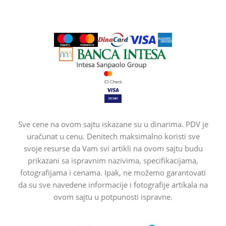
Sve cene na ovom sajtu iskazane su u dinarima. PDV je
uračunat u cenu. Denitech maksimalno koristi sve
svoje resurse da Vam svi artikli na ovom sajtu budu
prikazani sa ispravnim nazivima, specifikacijama,
fotografijama i cenama. Ipak, ne možemo garantovati
da su sve navedene informacije i fotografije artikala na
ovom sajtu u potpunosti ispravne.