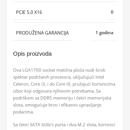
PCIE 5.0 X16
0
PRODUŽENA GARANCIJA
1 godina
Opis proizvoda
Ova LGA1700 socket matična ploča nudi širok
spektar podržanih procesora, uključujući Intel
Celeron, Core i3, i do Core i9, pružajući korisnicima
izbor koji odgovara njihovim potrebama. Sa
podrškom za DDR5 memoriju i četiri memorijska
slota, omogućuje brzo i efikasno upravljanje
podacima.
Sa četiri SATA 6Gb/s porta i dva M.2 slota, korisnici