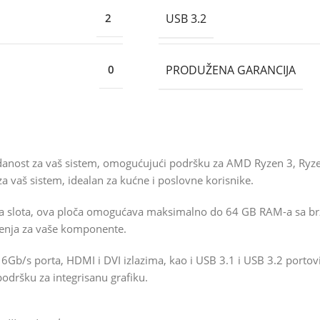
USB 3.2
2
PRODUŽENA GARANCIJA
0
danost za vaš sistem, omogućujući podršku za AMD Ryzen 3, Ryz
a vaš sistem, idealan za kućne i poslovne korisnike.
 slota, ova ploča omogućava maksimalno do 64 GB RAM-a sa br
irenja za vaše komponente.
TA 6Gb/s porta, HDMI i DVI izlazima, kao i USB 3.1 i USB 3.2 port
odršku za integrisanu grafiku.