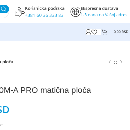
Korisnička podrška
Ekspresna dostava
1-3 dana na Vašoj adresi
+381 60 36 333 83
0,00
RSD
 ploča
0M-A PRO matična ploča
SD
m.