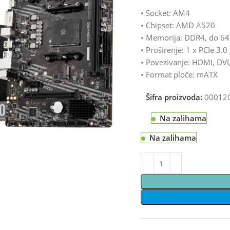
• Socket: AM4
• Chipset: AMD A520
• Memorija: DDR4, do 64
• Proširenje: 1 x PCIe 3.0
• Povezivanje: HDMI, DVI
• Format ploče: mATX
Šifra proizvoda:
00012
Na zalihama
Na zalihama