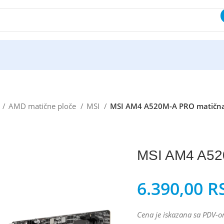
e
AMD matične ploče
MSI
MSI AM4 A520M-A PRO matična
MSI AM4 A52
6.390,00
R
Cena je iskazana sa PDV-o