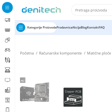
Kategorije Proizvoda
Prodavnica
Akcija
Blog
Kontakt
FAQ
Početna
Računarske komponente
Matične ploč