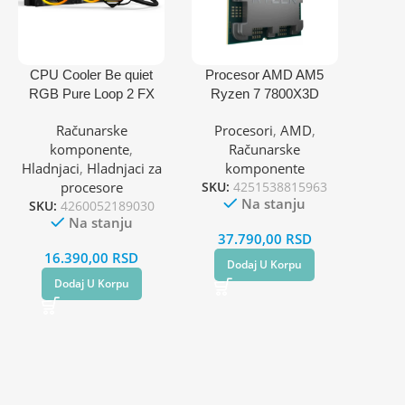
CPU Cooler Be quiet
Procesor AMD AM5
RGB Pure Loop 2 FX
Ryzen 7 7800X3D
280mm BW014
4.2GHz tray
Računarske
Procesori
,
AMD
,
(AM4,AM5,1700,1200,2
komponente
,
Računarske
066,1150,1151,1155,201
Hladnjaci
,
Hladnjaci za
komponente
1)
procesore
SKU:
4251538815963
Na stanju
SKU:
4260052189030
Na stanju
37.790,00
RSD
16.390,00
RSD
Dodaj U Korpu
Dodaj U Korpu