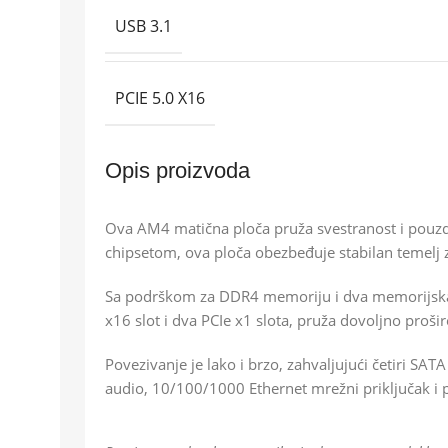
USB 3.1
PCIE 5.0 X16
Opis proizvoda
Ova AM4 matična ploča pruža svestranost i pouz
chipsetom, ova ploča obezbeđuje stabilan temelj z
Sa podrškom za DDR4 memoriju i dva memorijska
x16 slot i dva PCIe x1 slota, pruža dovoljno proš
Povezivanje je lako i brzo, zahvaljujući četiri SA
audio, 10/100/1000 Ethernet mrežni priključak i p