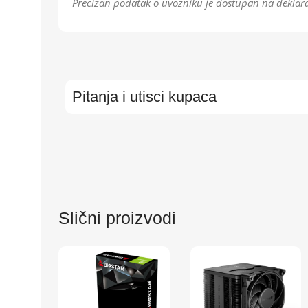
Precizan podatak o uvozniku je dostupan na deklara
Pitanja i utisci kupaca
Slični proizvodi