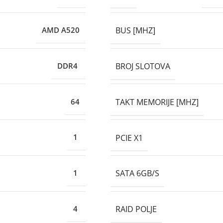
BUS [MHZ]
AMD A520
BROJ SLOTOVA
DDR4
TAKT MEMORIJE [MHZ]
64
PCIE X1
1
SATA 6GB/S
1
RAID POLJE
4