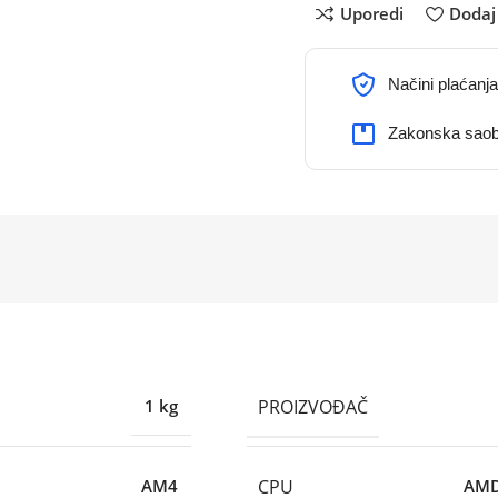
Uporedi
Dodaj 
Načini plaćanja
Zakonska saob
PROIZVOĐAČ
1 kg
CPU
AM4
AMD