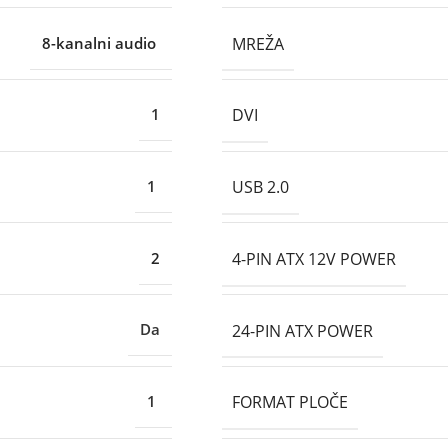
MREŽA
8-kanalni audio
DVI
1
USB 2.0
1
4-PIN ATX 12V POWER
2
24-PIN ATX POWER
Da
FORMAT PLOČE
1