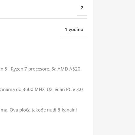
2
1 godina
en 5 i Ryzen 7 procesore. Sa AMD A520
zinama do 3600 MHz. Uz jedan PCIe 3.0
ovima. Ova ploča takođe nudi 8-kanalni