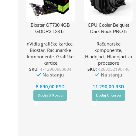
Biostar GT730 4GB
CPU Cooler Be quiet
GDDR3 128 bit
Dark Rock PRO 5
DVI/VGA/HDMI grafička
BK036
nVidia grafičke kartice
,
Računarske
kartica
(AM4,AM5,1151,1150,11
Biostar
,
Računarske
komponente
,
55,1200,1700)/TDP-
komponente
,
Grafičke
Hladnjaci
,
Hladnjaci za
270W
kartice
procesore
SKU:
4712960683884
SKU:
4260052190746
Na stanju
Na stanju
8.690,00
RSD
11.290,00
RSD
Dodaj U Korpu
Dodaj U Korpu