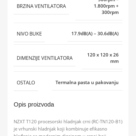
BRZINA VENTILATORA
1.800rpm +
300rpm
NIVO BUKE
17.9dB(A) – 30.6dB(A)
120 x 120 x 26
DIMENZIJE VENTILATORA
mm
OSTALO
Termalna pasta u pakovanju
Opis proizvoda
NZXT T120 procesorski hladnjak crni (RC-TN120-B1)
je vrhunski hladnjak koji kombinuje efikasno
hlađenje sa modernim dizajnom u crnoj boji.