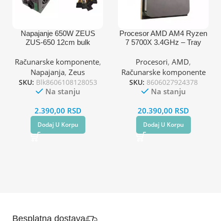
Napajanje 650W ZEUS
Procesor AMD AM4 Ryzen
ZUS-650 12cm bulk
7 5700X 3.4GHz – Tray
Računarske komponente
,
Procesori
,
AMD
,
Napajanja
,
Zeus
Računarske komponente
SKU:
Blk8606108128053
SKU:
8606027924378
Na stanju
Na stanju
2.390,00
RSD
20.390,00
RSD
Dodaj U Korpu
Dodaj U Korpu
Besplatna dostava