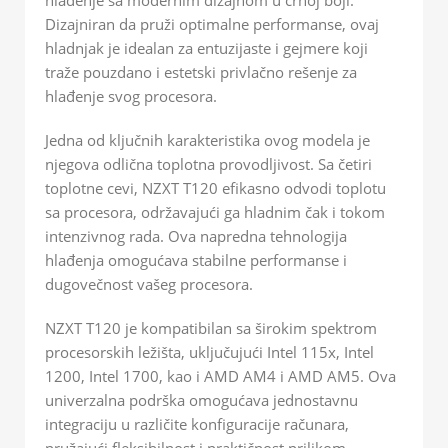
Dizajniran da pruži optimalne performanse, ovaj
hladnjak je idealan za entuzijaste i gejmere koji
traže pouzdano i estetski privlačno rešenje za
hlađenje svog procesora.
Jedna od ključnih karakteristika ovog modela je
njegova odlična toplotna provodljivost. Sa četiri
toplotne cevi, NZXT T120 efikasno odvodi toplotu
sa procesora, održavajući ga hladnim čak i tokom
intenzivnog rada. Ova napredna tehnologija
hlađenja omogućava stabilne performanse i
dugovečnost vašeg procesora.
NZXT T120 je kompatibilan sa širokim spektrom
procesorskih ležišta, uključujući Intel 115x, Intel
1200, Intel 1700, kao i AMD AM4 i AMD AM5. Ova
univerzalna podrška omogućava jednostavnu
integraciju u različite konfiguracije računara,
pružajući fleksibilnost i praktičnost prilikom