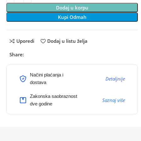
Dodaj u korpu
Kupi Odmah
Uporedi
Dodaj u listu želja
Share:
Načini plaćanja i
Detaljnije
dostava
Zakonska saobraznost
Saznaj više
dve godine