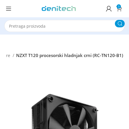
0
cesore
NZXT T120 procesorski hladnjak crni (RC-TN120-B1)