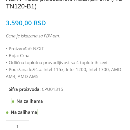
TN120-B1)
3.590,00
RSD
Cena je iskazana sa PDV-om.
• Proizvođač: NZXT
• Boja: Crna
• Odlična toplotna provodljivost sa 4 toplotnih cevi
• Podržana ležišta: Intel 115x, Intel 1200, Intel 1700, AMD
AM4, AMD AM5
Šifra proizvoda:
CPU01315
Na zalihama
Na zalihama