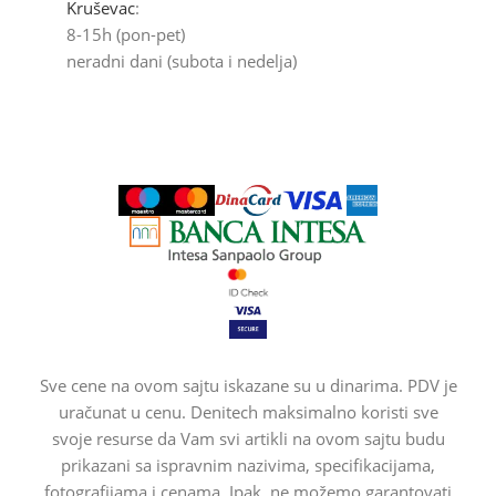
Kruševac
:
8-15h (pon-pet)
neradni dani (subota i nedelja)
Sve cene na ovom sajtu iskazane su u dinarima. PDV je
uračunat u cenu. Denitech maksimalno koristi sve
svoje resurse da Vam svi artikli na ovom sajtu budu
prikazani sa ispravnim nazivima, specifikacijama,
fotografijama i cenama. Ipak, ne možemo garantovati