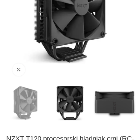
Click to enlarge
NZXT T120 procesorski hladnjak crni (RC-