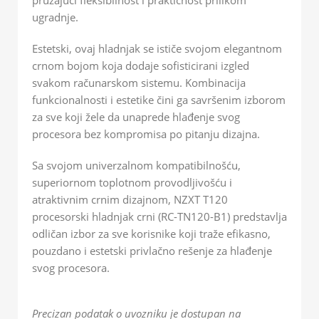
ugradnje.
Estetski, ovaj hladnjak se ističe svojom elegantnom
crnom bojom koja dodaje sofisticirani izgled
svakom računarskom sistemu. Kombinacija
funkcionalnosti i estetike čini ga savršenim izborom
za sve koji žele da unaprede hlađenje svog
procesora bez kompromisa po pitanju dizajna.
Sa svojom univerzalnom kompatibilnošću,
superiornom toplotnom provodljivošću i
atraktivnim crnim dizajnom, NZXT T120
procesorski hladnjak crni (RC-TN120-B1) predstavlja
odličan izbor za sve korisnike koji traže efikasno,
pouzdano i estetski privlačno rešenje za hlađenje
svog procesora.
Precizan podatak o uvozniku je dostupan na