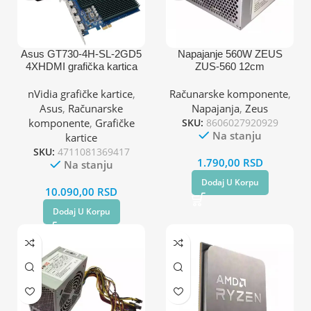
Asus GT730-4H-SL-2GD5
Napajanje 560W ZEUS
4XHDMI grafička kartica
ZUS-560 12cm
nVidia grafičke kartice
,
Računarske komponente
,
Asus
,
Računarske
Napajanja
,
Zeus
komponente
,
Grafičke
SKU:
8606027920929
Na stanju
kartice
SKU:
4711081369417
1.790,00
RSD
Na stanju
Dodaj U Korpu
10.090,00
RSD
Dodaj U Korpu