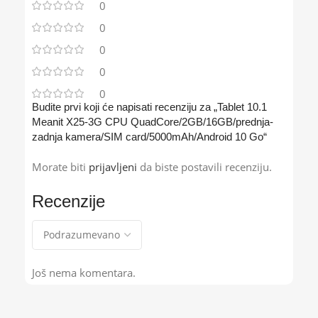
0
0
0
0
0
Budite prvi koji će napisati recenziju za „Tablet 10.1
Meanit X25-3G CPU QuadCore/2GB/16GB/prednja-
zadnja kamera/SIM card/5000mAh/Android 10 Go“
Morate biti
prijavljeni
da biste postavili recenziju.
Recenzije
Još nema komentara.