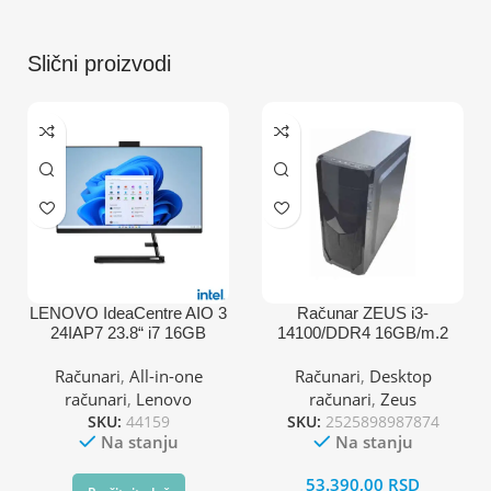
Slični proizvodi
LENOVO IdeaCentre AIO 3
Računar ZEUS i3-
24IAP7 23.8“ i7 16GB
14100/DDR4 16GB/m.2
512GB F0GH015CRI
512GB
Računari
,
All-in-one
Računari
,
Desktop
računari
,
Lenovo
računari
,
Zeus
SKU:
44159
SKU:
2525898987874
Na stanju
Na stanju
53.390,00
RSD