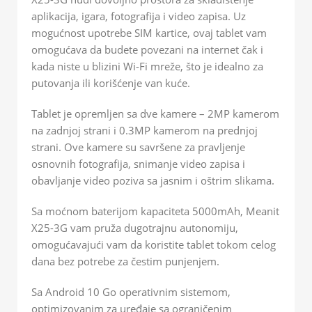
aplikacija, igara, fotografija i video zapisa. Uz
mogućnost upotrebe SIM kartice, ovaj tablet vam
omogućava da budete povezani na internet čak i
kada niste u blizini Wi-Fi mreže, što je idealno za
putovanja ili korišćenje van kuće.
Tablet je opremljen sa dve kamere – 2MP kamerom
na zadnjoj strani i 0.3MP kamerom na prednjoj
strani. Ove kamere su savršene za pravljenje
osnovnih fotografija, snimanje video zapisa i
obavljanje video poziva sa jasnim i oštrim slikama.
Sa moćnom baterijom kapaciteta 5000mAh, Meanit
X25-3G vam pruža dugotrajnu autonomiju,
omogućavajući vam da koristite tablet tokom celog
dana bez potrebe za čestim punjenjem.
Sa Android 10 Go operativnim sistemom,
optimizovanim za uređaje sa ograničenim