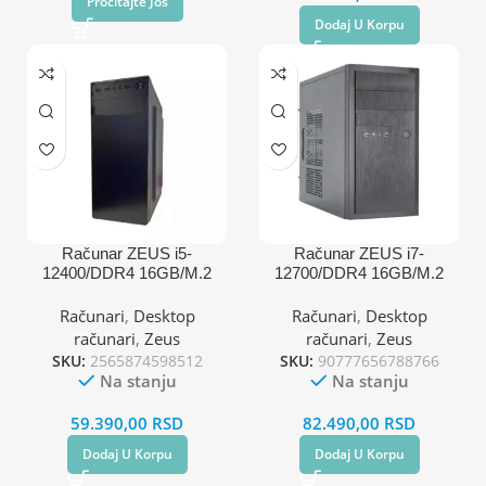
Pročitajte Još
Dodaj U Korpu
Računar ZEUS i5-
Računar ZEUS i7-
12400/DDR4 16GB/M.2
12700/DDR4 16GB/M.2
512GB
1TB
Računari
,
Desktop
Računari
,
Desktop
računari
,
Zeus
računari
,
Zeus
SKU:
2565874598512
SKU:
90777656788766
Na stanju
Na stanju
59.390,00
RSD
82.490,00
RSD
Dodaj U Korpu
Dodaj U Korpu