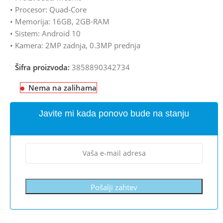
• Procesor: Quad-Core
• Memorija: 16GB, 2GB-RAM
• Sistem: Android 10
• Kamera: 2MP zadnja, 0.3MP prednja
Šifra proizvoda:
3858890342734
Nema na zalihama
Javite mi kada ponovo bude na stanju
Pošalji zahtev