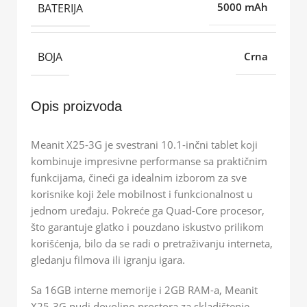
BATERIJA
5000 mAh
BOJA
Crna
Opis proizvoda
Meanit X25-3G je svestrani 10.1-inčni tablet koji
kombinuje impresivne performanse sa praktičnim
funkcijama, čineći ga idealnim izborom za sve
korisnike koji žele mobilnost i funkcionalnost u
jednom uređaju. Pokreće ga Quad-Core procesor,
što garantuje glatko i pouzdano iskustvo prilikom
korišćenja, bilo da se radi o pretraživanju interneta,
gledanju filmova ili igranju igara.
Sa 16GB interne memorije i 2GB RAM-a, Meanit
X25-3G nudi dovoljno prostora za skladištenje