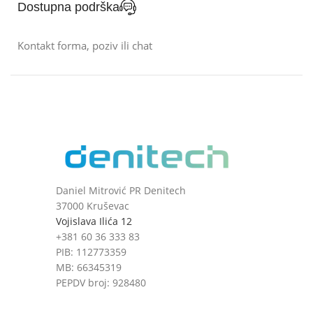
Dostupna podrška
Kontakt forma, poziv ili chat
Daniel Mitrović PR Denitech
37000 Kruševac
Vojislava Ilića 12
+381 60 36 333 83
PIB: 112773359
MB: 66345319
PEPDV broj: 928480