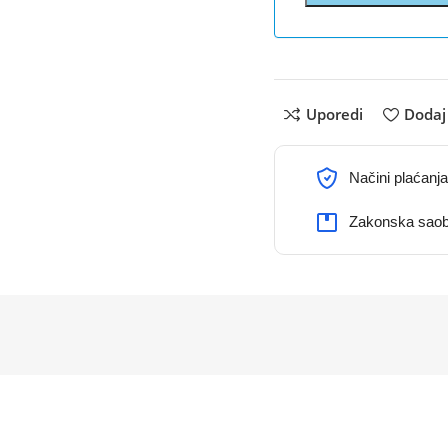
Uporedi
Dodaj 
Načini plaćanja
Zakonska saob