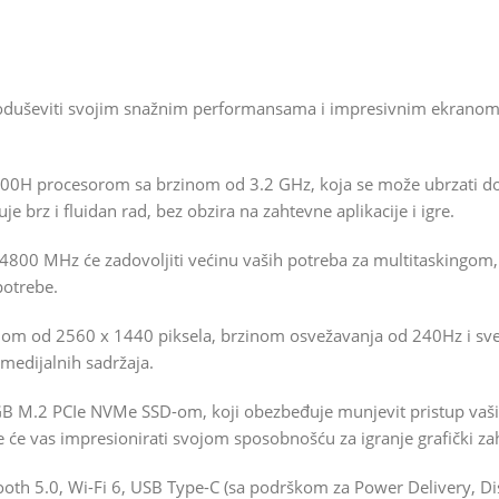
duševiti svojim snažnim performansama i impresivnim ekranom, č
00H procesorom sa brzinom od 3.2 GHz, koja se može ubrzati do
 brz i fluidan rad, bez obzira na zahtevne aplikacije i igre.
00 MHz će zadovoljiti većinu vaših potreba za multitaskingom
potrebe.
cijom od 2560 x 1440 piksela, brzinom osvežavanja od 240Hz i s
imedijalnih sadržaja.
 GB M.2 PCIe NVMe SSD-om, koji obezbeđuje munjevit pristup vaši
e vas impresionirati svojom sposobnošću za igranje grafički zah
th 5.0, Wi-Fi 6, USB Type-C (sa podrškom za Power Delivery, Disp