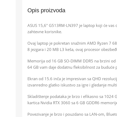
Opis proizvoda
ASUS 15,6″ G513RM-LN397 je laptop koji će vas o
zahtevne korisnike.
Ovaj laptop je pokretan snažnim AMD Ryzen 7 68
8 jezgara i 20 MB L3 keša, ovaj procesor obezbeđuje
Memorija od 16 GB SO-DIMM DDR5 na brzini od 48
64 GB vam daje dodatnu fleksibilnost za buduće 
Ekran od 15.6 inča je impresivan sa QHD rezolu
izvanredno glatko iskustvo za igre i gledanje mult
Skladištenje podataka je brzo i efikasno sa 1024
kartica Nvidia RTX 3060 sa 6 GB GDDR6 memorije ć
Povezivanje je brzo i pouzdano sa LAN-om, Bluetoo