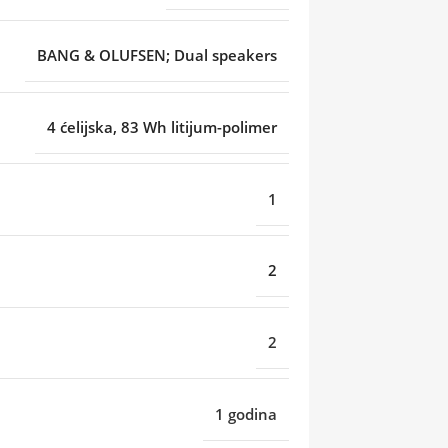
BANG & OLUFSEN; Dual speakers
4 ćelijska, 83 Wh litijum-polimer
1
2
2
1 godina