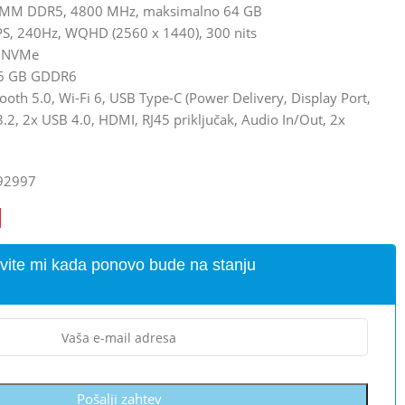
DIMM DDR5, 4800 MHz, maksimalno 64 GB
 IPS, 240Hz, WQHD (2560 x 1440), 300 nits
e NVMe
, 6 GB GDDR6
ooth 5.0, Wi-Fi 6, USB Type-C (Power Delivery, Display Port,
3.2, 2x USB 4.0, HDMI, RJ45 priključak, Audio In/Out, 2x
92997
vite mi kada ponovo bude na stanju
Pošalji zahtev