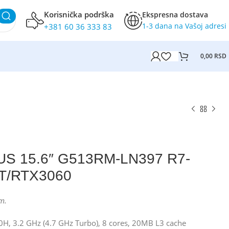
Korisnička podrška
Ekspresna dostava
1-3 dana na Vašoj adresi
+381 60 36 333 83
0,00
RSD
US 15.6″ G513RM-LN397 R7-
T/RTX3060
m.
H, 3.2 GHz (4.7 GHz Turbo), 8 cores, 20MB L3 cache