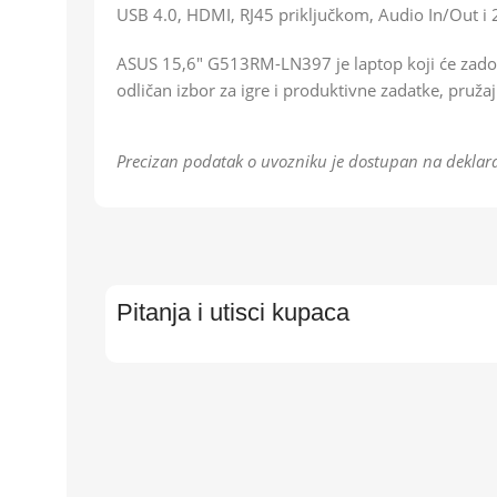
USB 4.0, HDMI, RJ45 priključkom, Audio In/Out i
ASUS 15,6″ G513RM-LN397 je laptop koji će zadov
odličan izbor za igre i produktivne zadatke, pru
Precizan podatak o uvozniku je dostupan na deklara
Pitanja i utisci kupaca