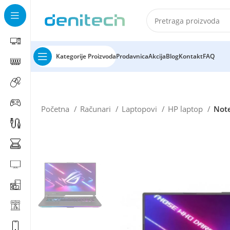
Kategorije Proizvoda
Prodavnica
Akcija
Blog
Kontakt
FAQ
Početna
Računari
Laptopovi
HP laptop
Not