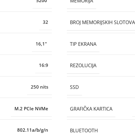
MEMORIJA
5200
BROJ MEMORIJSKIH SLOTOVA
32
TIP EKRANA
16,1"
REZOLUCIJA
16:9
SSD
250 nits
GRAFIČKA KARTICA
M.2 PCIe NVMe
BLUETOOTH
802.11a/b/g/n