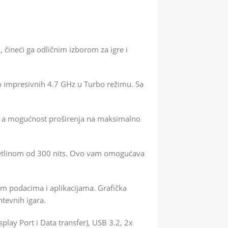
ineći ga odličnim izborom za igre i
 impresivnih 4.7 GHz u Turbo režimu. Sa
, a mogućnost proširenja na maksimalno
vetlinom od 300 nits. Ovo vam omogućava
m podacima i aplikacijama. Grafička
tevnih igara.
lay Port i Data transfer), USB 3.2, 2x