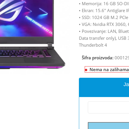
• Memorija: 16 GB SO-
• Ekran: 15.6″ Antiglare
• SSD: 1024 GB M.2 PCI
• VGA: Nvidia RTX 3060
• Povezivanje: LAN, Bluet
Data transfer only), USB 
Thunderbolt 4
Šifra proizvoda:
00012
Nema na zalihama
Ja