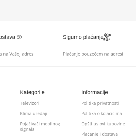
ostava
Sigurno plaćanje
a na Vašoj adresi
Plaćanje pouzećem na adresi
Kategorije
Informacije
Televizori
Politika privatnosti
Klima uređaji
Politika o kolačićima
Pojačivači mobilnog
Opšti uslovi kupovine
signala
Plaćanje i dostava