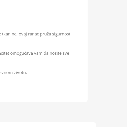
tkanine, ovaj ranac pruža sigurnost i
apacitet omogućava vam da nosite sve
evnom životu.