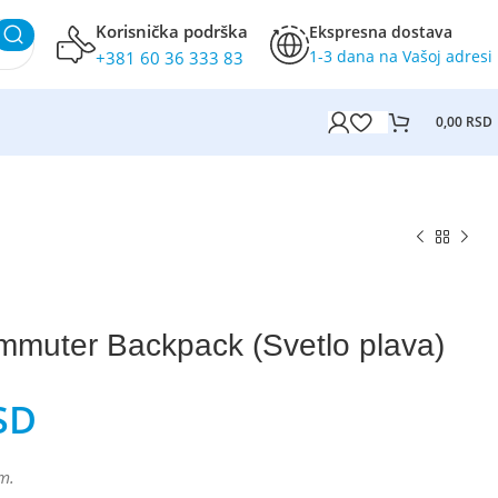
Korisnička podrška
Ekspresna dostava
1-3 dana na Vašoj adresi
+381 60 36 333 83
0,00
RSD
mmuter Backpack (Svetlo plava)
SD
m.