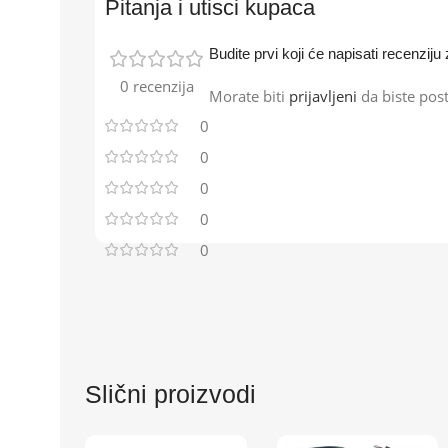
Pitanja i utisci kupaca
Budite prvi koji će napisati recenzi
0 recenzija
Morate biti
prijavljeni
da biste post
0
0
0
0
0
Slični proizvodi