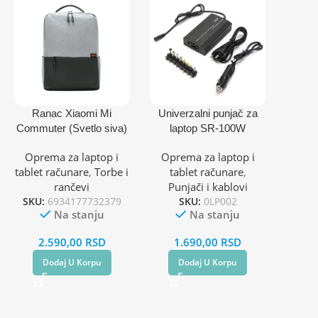
Ranac Xiaomi Mi
Univerzalni punjač za
Commuter (Svetlo siva)
laptop SR-100W
Oprema za laptop i
Oprema za laptop i
tablet računare
,
Torbe i
tablet računare
,
rančevi
Punjači i kablovi
SKU:
6934177732379
SKU:
0LP002
Na stanju
Na stanju
2.590,00
RSD
1.690,00
RSD
Dodaj U Korpu
Dodaj U Korpu