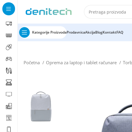
Kategorije Proizvoda
Prodavnica
Akcija
Blog
Kontakt
FAQ
Početna
Oprema za laptop i tablet računare
Torb