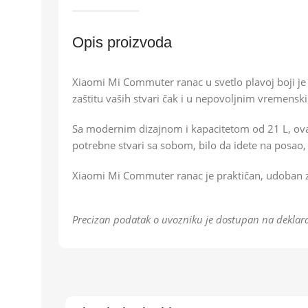
Opis proizvoda
Xiaomi Mi Commuter ranac u svetlo plavoj boji je
zaštitu vaših stvari čak i u nepovoljnim vremensk
Sa modernim dizajnom i kapacitetom od 21 L, ovaj r
potrebne stvari sa sobom, bilo da idete na posao, 
Xiaomi Mi Commuter ranac je praktičan, udoban 
Precizan podatak o uvozniku je dostupan na deklara