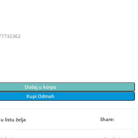
77732362
Dodaj u korpu
Kupi Odmah
Share:
u listu želja