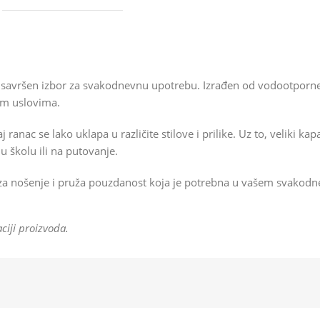
 savršen izbor za svakodnevnu upotrebu. Izrađen od vodootporne 
im uslovima.
anac se lako uklapa u različite stilove i prilike. Uz to, veliki k
u školu ili na putovanje.
za nošenje i pruža pouzdanost koja je potrebna u vašem svakodn
ciji proizvoda.