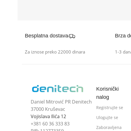
Besplatna dostava
Brza d
Za iznose preko 22000 dinara
1-3 dan
Korisnički
nalog
Daniel Mitrović PR Denitech
Registrujte se
37000 Kruševac
Vojislava Ilića 12
Ulogujte se
+381 60 36 333 83
Zaboravljena