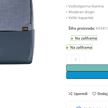
• Vodootporna tkanina
• Moderan dizajn
• Veliki kapacitet
Šifra proizvoda:
69341
Na zalihama
Na zalihama
Uporedi
Dodaj 