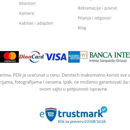
Monitori
Reklamacije i povrat
Kamere
Pitanja i odgovori
Kablovi i adapteri
Blog
arima. PDV je uračunat u cenu. Denitech maksimalno koristi sve s
cijama, fotografijama i cenama. Ipak, ne možemo garantovati da su
ovom sajtu u potpunosti ispravne.