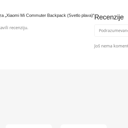
ju za „Xiaomi Mi Commuter Backpack (Svetlo plava)“
Recenzije
avili recenziju.
Još nema koment