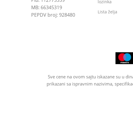
PIB: 112773359
lozinka
MB: 66345319
Lista želja
PEPDV broj: 928480
Sve cene na ovom sajtu iskazane su u din
prikazani sa ispravnim nazivima, specifika