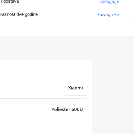
Detaljnije
 i dostava
Saznaj više
raznost dve godine
Xiaomi
Poliester 600D