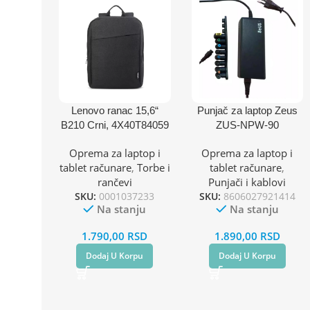
Lenovo ranac 15,6“
Punjač za laptop Zeus
B210 Crni, 4X40T84059
ZUS-NPW-90
Oprema za laptop i
Oprema za laptop i
tablet računare
,
Torbe i
tablet računare
,
rančevi
Punjači i kablovi
SKU:
0001037233
SKU:
8606027921414
Na stanju
Na stanju
1.790,00
RSD
1.890,00
RSD
Dodaj U Korpu
Dodaj U Korpu