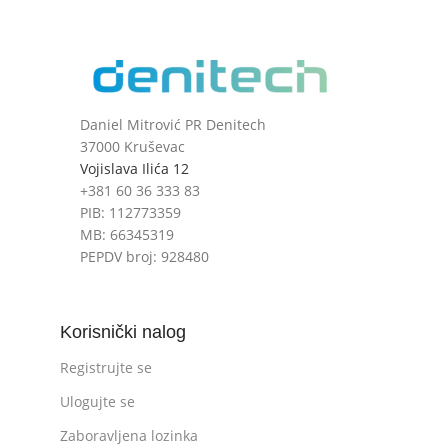
Daniel Mitrović PR Denitech
37000 Kruševac
Vojislava Ilića 12
+381 60 36 333 83
PIB: 112773359
MB: 66345319
PEPDV broj: 928480
Korisnički nalog
Registrujte se
Ulogujte se
Zaboravljena lozinka