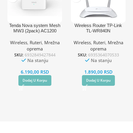
Tenda Nova system Mesh
Wireless Router TP-Link
MW3 (2pack) AC1200
TL-WR840N
2.4+5GHz mesh WiFi
300Mbps/ext2x5dB/2,4GHz
system
/1WAN/4LAN/USB
Wireless
,
Ruteri
,
Mrežna
Wireless
,
Ruteri
,
Mrežna
oprema
oprema
SKU:
6932849427844
SKU:
6935364070533
Na stanju
Na stanju
6.190,00
RSD
1.890,00
RSD
Dodaj U Korpu
Dodaj U Korpu