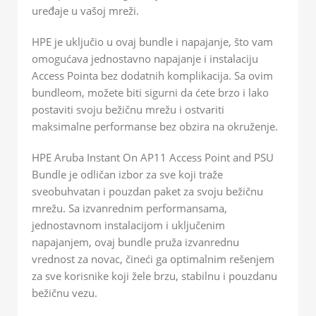
uređaje u vašoj mreži.
HPE je uključio u ovaj bundle i napajanje, što vam
omogućava jednostavno napajanje i instalaciju
Access Pointa bez dodatnih komplikacija. Sa ovim
bundleom, možete biti sigurni da ćete brzo i lako
postaviti svoju bežičnu mrežu i ostvariti
maksimalne performanse bez obzira na okruženje.
HPE Aruba Instant On AP11 Access Point and PSU
Bundle je odličan izbor za sve koji traže
sveobuhvatan i pouzdan paket za svoju bežičnu
mrežu. Sa izvanrednim performansama,
jednostavnom instalacijom i uključenim
napajanjem, ovaj bundle pruža izvanrednu
vrednost za novac, čineći ga optimalnim rešenjem
za sve korisnike koji žele brzu, stabilnu i pouzdanu
bežičnu vezu.