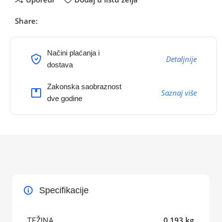
Share:
Načini plaćanja i
Detaljnije
dostava
Zakonska saobraznost
Saznaj više
dve godine
Specifikacije
TEŽINA
0,193 kg