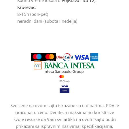
Radno vreme lokala u
Vojislava Ilića 12,
Kruševac
:
8-15h (pon-pet)
neradni dani (subota i nedelja)
Sve cene na ovom sajtu iskazane su u dinarima. PDV je
uračunat u cenu. Denitech maksimalno koristi sve
svoje resurse da Vam svi artikli na ovom sajtu budu
prikazani sa ispravnim nazivima, specifikacijama,