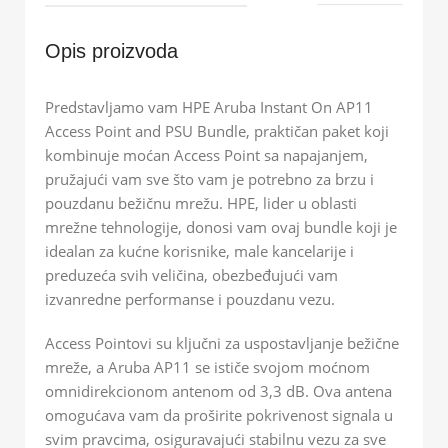
Opis proizvoda
Predstavljamo vam HPE Aruba Instant On AP11
Access Point and PSU Bundle, praktičan paket koji
kombinuje moćan Access Point sa napajanjem,
pružajući vam sve što vam je potrebno za brzu i
pouzdanu bežičnu mrežu. HPE, lider u oblasti
mrežne tehnologije, donosi vam ovaj bundle koji je
idealan za kućne korisnike, male kancelarije i
preduzeća svih veličina, obezbeđujući vam
izvanredne performanse i pouzdanu vezu.
Access Pointovi su ključni za uspostavljanje bežične
mreže, a Aruba AP11 se ističe svojom moćnom
omnidirekcionom antenom od 3,3 dB. Ova antena
omogućava vam da proširite pokrivenost signala u
svim pravcima, osiguravajući stabilnu vezu za sve