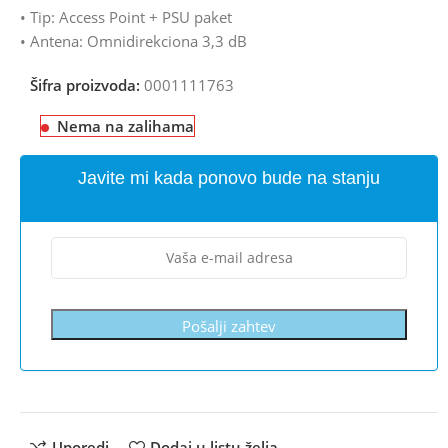
• Tip: Access Point + PSU paket
• Antena: Omnidirekciona 3,3 dB
Šifra proizvoda:
0001111763
Nema na zalihama
Javite mi kada ponovo bude na stanju
Pošalji zahtev
Uporedi
Dodaj u listu želja