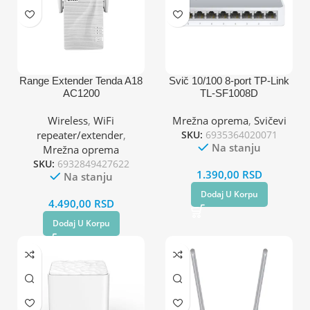
Range Extender Tenda A18
Svič 10/100 8-port TP-Link
AC1200
TL-SF1008D
Wireless
,
WiFi
Mrežna oprema
,
Svičevi
repeater/extender
,
SKU:
6935364020071
Na stanju
Mrežna oprema
SKU:
6932849427622
1.390,00
RSD
Na stanju
Dodaj U Korpu
4.490,00
RSD
Dodaj U Korpu