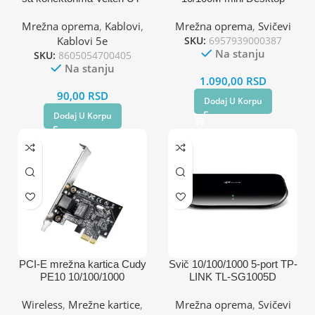
C025
Switch
Mrežna oprema
,
Kablovi
,
Mrežna oprema
,
Svičevi
Kablovi 5e
SKU:
6957939000387
Na stanju
SKU:
8605054700405
Na stanju
1.090,00
RSD
90,00
RSD
Dodaj U Korpu
Dodaj U Korpu
PCI-E mrežna kartica Cudy
Svič 10/100/1000 5-port TP-
PE10 10/100/1000
LINK TL-SG1005D
Wireless
,
Mrežne kartice
,
Mrežna oprema
,
Svičevi