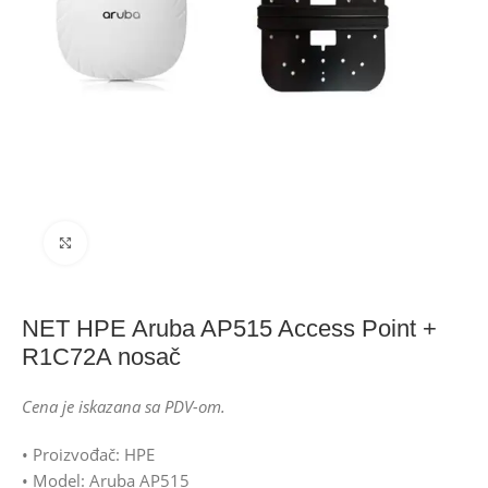
Click to enlarge
NET HPE Aruba AP515 Access Point +
R1C72A nosač
Cena je iskazana sa PDV-om.
• Proizvođač: HPE
• Model: Aruba AP515