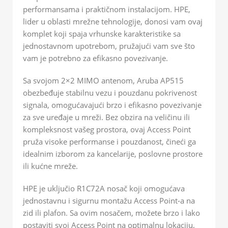
performansama i praktičnom instalacijom. HPE,
lider u oblasti mrežne tehnologije, donosi vam ovaj
komplet koji spaja vrhunske karakteristike sa
jednostavnom upotrebom, pružajući vam sve što
vam je potrebno za efikasno povezivanje.
Sa svojom 2×2 MIMO antenom, Aruba AP515
obezbeđuje stabilnu vezu i pouzdanu pokrivenost
signala, omogućavajući brzo i efikasno povezivanje
za sve uređaje u mreži. Bez obzira na veličinu ili
kompleksnost vašeg prostora, ovaj Access Point
pruža visoke performanse i pouzdanost, čineći ga
idealnim izborom za kancelarije, poslovne prostore
ili kućne mreže.
HPE je uključio R1C72A nosač koji omogućava
jednostavnu i sigurnu montažu Access Point-a na
zid ili plafon. Sa ovim nosačem, možete brzo i lako
postaviti svoj Access Point na optimalnu lokaciju,