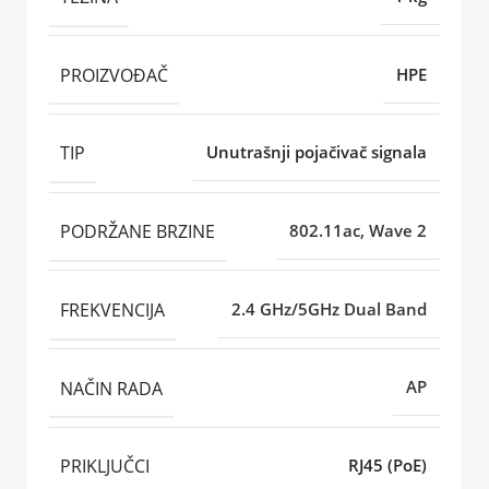
PROIZVOĐAČ
HPE
TIP
Unutrašnji pojačivač signala
PODRŽANE BRZINE
802.11ac, Wave 2
FREKVENCIJA
2.4 GHz/5GHz Dual Band
NAČIN RADA
AP
PRIKLJUČCI
RJ45 (PoE)