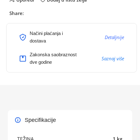
Share:
Načini plaćanja i
Detaljnije
dostava
Zakonska saobraznost
Saznaj više
dve godine
Specifikacije
TEŽINA
1 kg