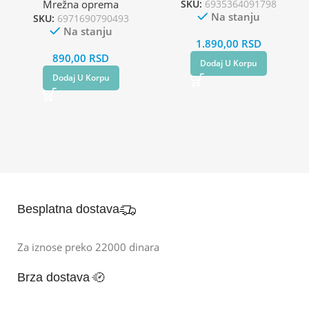
Mrežna oprema
SKU:
6935364091798
Na stanju
SKU:
6971690790493
Na stanju
1.890,00
RSD
890,00
RSD
Dodaj U Korpu
Dodaj U Korpu
Besplatna dostava
Za iznose preko 22000 dinara
Brza dostava