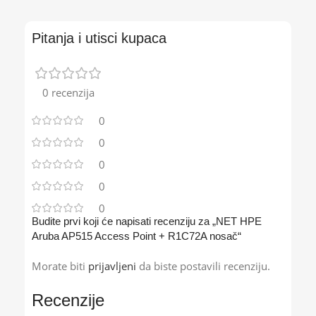
Pitanja i utisci kupaca
0 recenzija
0
0
0
0
0
Budite prvi koji će napisati recenziju za „NET HPE
Aruba AP515 Access Point + R1C72A nosač“
Morate biti
prijavljeni
da biste postavili recenziju.
Recenzije