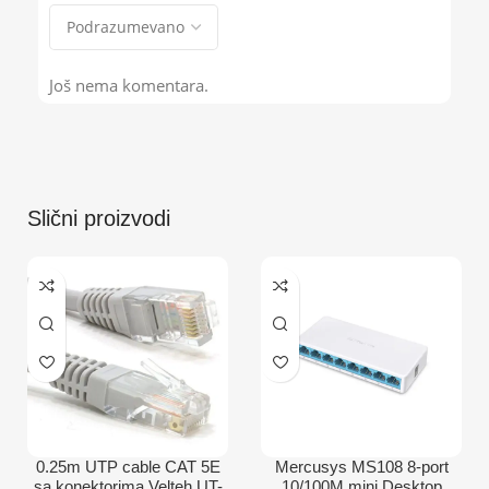
Još nema komentara.
Slični proizvodi
0.25m UTP cable CAT 5E
Mercusys MS108 8-port
sa konektorima Velteh UT-
10/100M mini Desktop