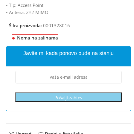
• Tip: Access Point
• Antena: 2×2 MIMO
Šifra proizvoda:
0001328016
Nema na zalihama
Javite mi kada ponovo bude na stanju
Pošalji zahtev
Uporedi
Dodaj u listu želja