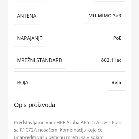
ANTENA
MU-MIMO 3×3
NAPAJANJE
PoE
MREŽNI STANDARD
802.11ac
BOJA
Bela
Opis proizvoda
Predstavljamo vam HPE Aruba AP515 Access Point
sa R1C72A nosačem, kombinaciju koja će
unaprediti vašu bežičnu mrežu sa visokim