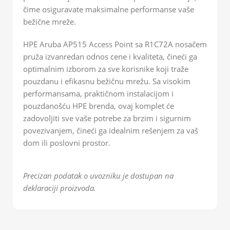
čime osiguravate maksimalne performanse vaše
bežične mreže.
HPE Aruba AP515 Access Point sa R1C72A nosačem
pruža izvanredan odnos cene i kvaliteta, čineći ga
optimalnim izborom za sve korisnike koji traže
pouzdanu i efikasnu bežičnu mrežu. Sa visokim
performansama, praktičnom instalacijom i
pouzdanošću HPE brenda, ovaj komplet će
zadovoljiti sve vaše potrebe za brzim i sigurnim
povezivanjem, čineći ga idealnim rešenjem za vaš
dom ili poslovni prostor.
Precizan podatak o uvozniku je dostupan na
deklaraciji proizvoda.