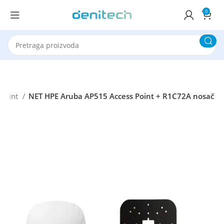
0
 Point
NET HPE Aruba AP515 Access Point + R1C72A nosač