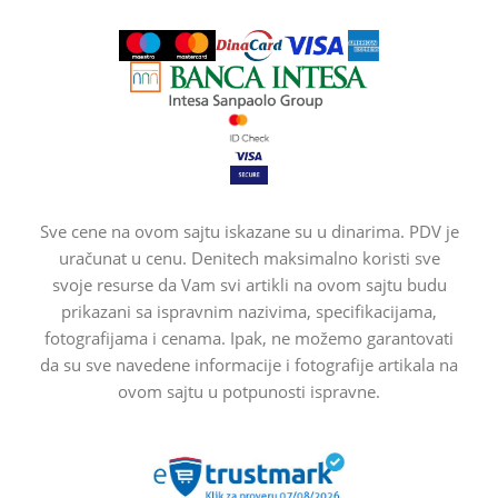
Sve cene na ovom sajtu iskazane su u dinarima. PDV je
uračunat u cenu. Denitech maksimalno koristi sve
svoje resurse da Vam svi artikli na ovom sajtu budu
prikazani sa ispravnim nazivima, specifikacijama,
fotografijama i cenama. Ipak, ne možemo garantovati
da su sve navedene informacije i fotografije artikala na
ovom sajtu u potpunosti ispravne.