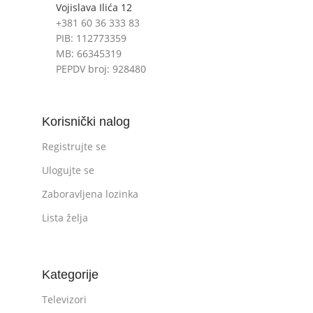
Vojislava Ilića 12
+381 60 36 333 83
PIB: 112773359
MB: 66345319
PEPDV broj: 928480
Korisnički nalog
Registrujte se
Ulogujte se
Zaboravljena lozinka
Lista želja
Kategorije
Televizori