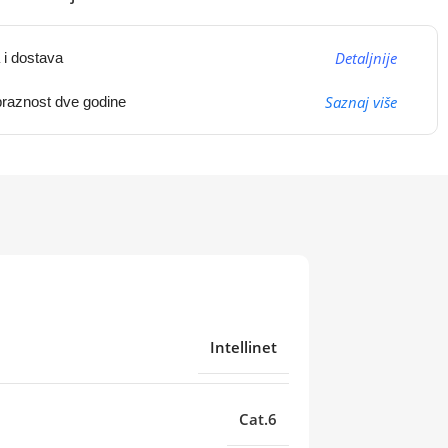
Detaljnije
 i dostava
Saznaj više
raznost dve godine
Intellinet
Cat.6