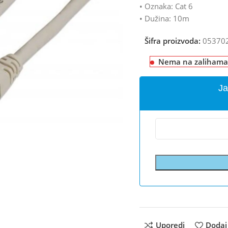
• Oznaka: Cat 6
• Dužina: 10m
Šifra proizvoda:
05370
Nema na zalihama
Ja
Uporedi
Dodaj 