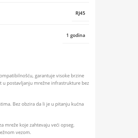
RJ45
1 godina
 kompatibilnošću, garantuje visoke brzine
 u postavljanju mrežne infrastrukture bez
ma. Bez obzira da li je u pitanju kućna
a mreže koje zahtevaju veći opseg.
 mrežnom vezom.