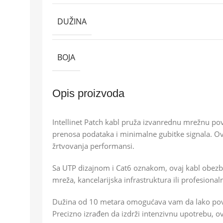
DUŽINA
BOJA
Opis proizvoda
Intellinet Patch kabl pruža izvanrednu mrežnu pove
prenosa podataka i minimalne gubitke signala. Ov
žrtvovanja performansi.
Sa UTP dizajnom i Cat6 oznakom, ovaj kabl obezbeđ
mreža, kancelarijska infrastruktura ili profesional
Dužina od 10 metara omogućava vam da lako povež
Precizno izrađen da izdrži intenzivnu upotrebu, 