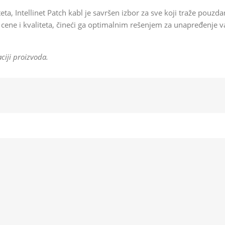
a, Intellinet Patch kabl je savršen izbor za sve koji traže pouz
cene i kvaliteta, čineći ga optimalnim rešenjem za unapređenje 
ciji proizvoda.