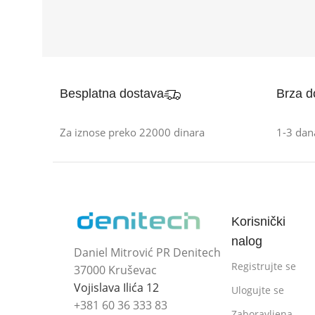
Besplatna dostava
Brza d
Za iznose preko 22000 dinara
1-3 dan
Korisnički
nalog
Daniel Mitrović PR Denitech
Registrujte se
37000 Kruševac
Vojislava Ilića 12
Ulogujte se
+381 60 36 333 83
Zaboravljena