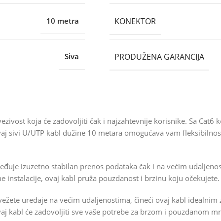
KONEKTOR
10 metra
PRODUŽENA GARANCIJA
Siva
zivost koja će zadovoljiti čak i najzahtevnije korisnike. Sa Cat6
aj sivi U/UTP kabl dužine 10 metara omogućava vam fleksibilnost
uje izuzetno stabilan prenos podataka čak i na većim udaljenosti
ne instalacije, ovaj kabl pruža pouzdanost i brzinu koju očekujete.
ete uređaje na većim udaljenostima, čineći ovaj kabl idealnim z
ovaj kabl će zadovoljiti sve vaše potrebe za brzom i pouzdanom