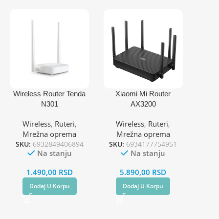
Wireless Router Tenda
Xiaomi Mi Router
N301
AX3200
300Mbps/EXT2x5dB/rep
Wireless
,
Ruteri
,
Wireless
,
Ruteri
,
eater/2,4GHz/1WAN/3L
Mrežna oprema
Mrežna oprema
AN/client + AP
SKU:
6932849406894
SKU:
6934177754951
Na stanju
Na stanju
1.490,00
RSD
5.890,00
RSD
Dodaj U Korpu
Dodaj U Korpu