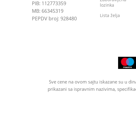
PIB: 112773359
lozinka
MB: 66345319
Lista želja
PEPDV broj: 928480
Sve cene na ovom sajtu iskazane su u din
prikazani sa ispravnim nazivima, specifika