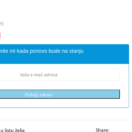
25
vite mi kada ponovo bude na stanju
Pošalji zahtev
Share:
u listu želja