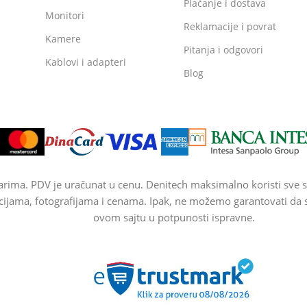
Plaćanje i dostava
Monitori
Reklamacije i povrat
Kamere
Pitanja i odgovori
Kablovi i adapteri
Blog
arima. PDV je uračunat u cenu. Denitech maksimalno koristi sve s
cijama, fotografijama i cenama. Ipak, ne možemo garantovati da su
ovom sajtu u potpunosti ispravne.