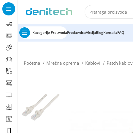
Kategorije Proizvoda
Prodavnica
Akcija
Blog
Kontakt
FAQ
Početna
Mrežna oprema
Kablovi
Patch kablov