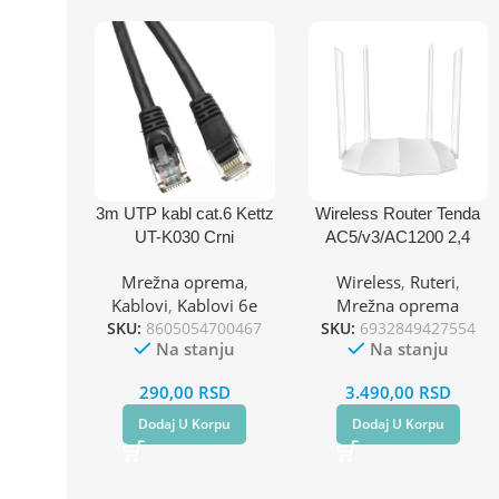
3m UTP kabl cat.6 Kettz
Wireless Router Tenda
UT-K030 Crni
AC5/v3/AC1200 2,4
GHz & 5
Mrežna oprema
,
Wireless
,
Ruteri
,
GHz/4x6dbi/1WAN/3LA
Kablovi
,
Kablovi 6e
Mrežna oprema
N/Repeater/AP
SKU:
8605054700467
SKU:
6932849427554
Na stanju
Na stanju
290,00
RSD
3.490,00
RSD
Dodaj U Korpu
Dodaj U Korpu