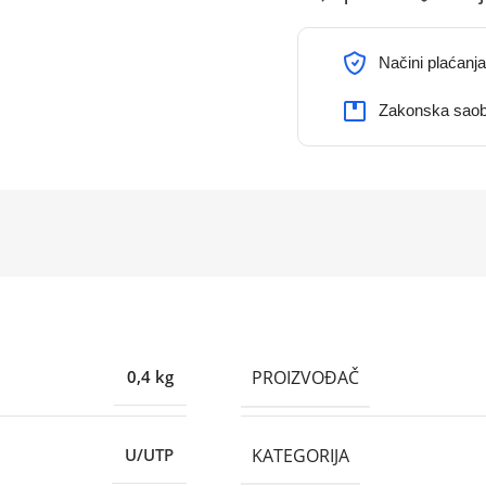
Načini plaćanja
Zakonska saob
PROIZVOĐAČ
0,4 kg
KATEGORIJA
U/UTP