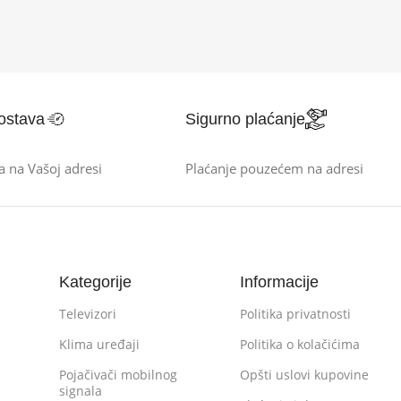
ostava
Sigurno plaćanje
a na Vašoj adresi
Plaćanje pouzećem na adresi
Kategorije
Informacije
Televizori
Politika privatnosti
Klima uređaji
Politika o kolačićima
Pojačivači mobilnog
Opšti uslovi kupovine
signala