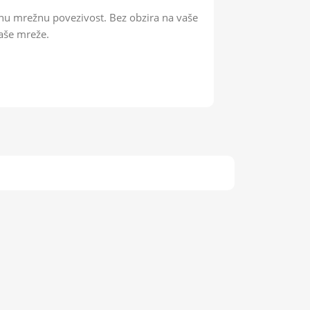
danu mrežnu povezivost. Bez obzira na vaše
vaše mreže.