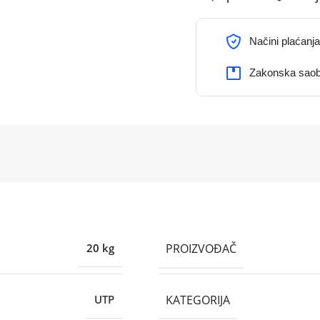
Načini plaćanja
Zakonska saob
PROIZVOĐAČ
20 kg
KATEGORIJA
UTP