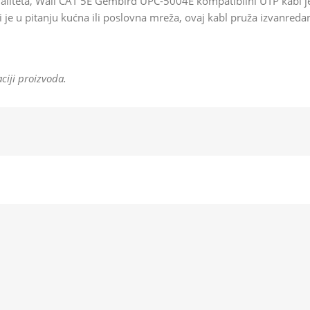
liteta, Wall CAT 5E Gembird UPC-5004E kompatibilni UTP kabl je 
 je u pitanju kućna ili poslovna mreža, ovaj kabl pruža izvanredan
ciji proizvoda.