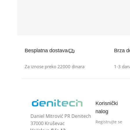
Besplatna dostava
Brza d
Za iznose preko 22000 dinara
1-3 dan
Korisnički
nalog
Daniel Mitrović PR Denitech
Registrujte se
37000 Kruševac