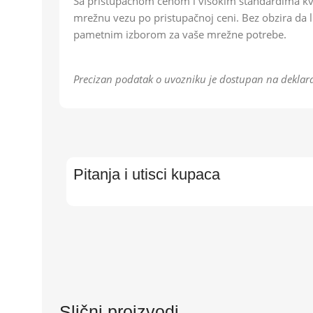
Sa pristupačnom cenom i visokim standardima kva
mrežnu vezu po pristupačnoj ceni. Bez obzira da li
pametnim izborom za vaše mrežne potrebe.
Precizan podatak o uvozniku je dostupan na deklara
Pitanja i utisci kupaca
Slični proizvodi