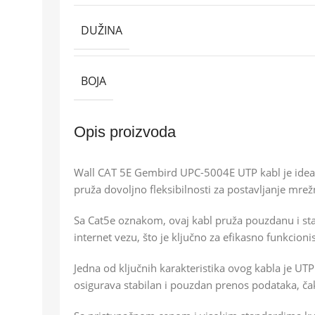
DUŽINA
BOJA
Opis proizvoda
Wall CAT 5E Gembird UPC-5004E UTP kabl je idealn
pruža dovoljno fleksibilnosti za postavljanje mre
Sa Cat5e oznakom, ovaj kabl pruža pouzdanu i sta
internet vezu, što je ključno za efikasno funkcion
Jedna od ključnih karakteristika ovog kabla je UTP
osigurava stabilan i pouzdan prenos podataka, č