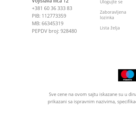
Vojislava Ilića 12
Ulogujte se
+381 60 36 333 83
Zaboravljena
PIB: 112773359
lozinka
MB: 66345319
Lista želja
PEPDV broj: 928480
Sve cene na ovom sajtu iskazane su u din
prikazani sa ispravnim nazivima, specifika