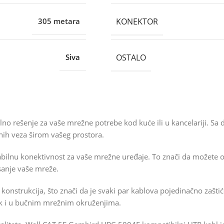
KONEKTOR
305 metara
OSTALO
Siva
o rešenje za vaše mrežne potrebe kod kuće ili u kancelariji. S
žnih veza širom vašeg prostora.
bilnu konektivnost za vaše mrežne uređaje. To znači da možete oč
isanje vaše mreže.
 konstrukcija, što znači da je svaki par kablova pojedinačno zašt
ak i u bučnim mrežnim okruženjima.