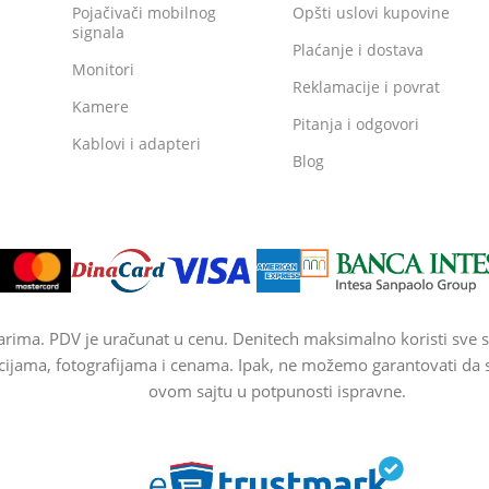
Pojačivači mobilnog
Opšti uslovi kupovine
signala
Plaćanje i dostava
Monitori
Reklamacije i povrat
Kamere
Pitanja i odgovori
Kablovi i adapteri
Blog
arima. PDV je uračunat u cenu. Denitech maksimalno koristi sve s
cijama, fotografijama i cenama. Ipak, ne možemo garantovati da su
ovom sajtu u potpunosti ispravne.