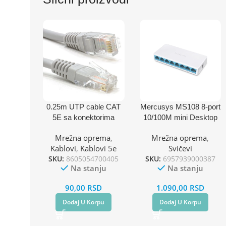
0.25m UTP cable CAT
Mercusys MS108 8-port
5E sa konektorima
10/100M mini Desktop
Velteh UT-C025
Switch
Mrežna oprema
,
Mrežna oprema
,
Kablovi
,
Kablovi 5e
Svičevi
SKU:
8605054700405
SKU:
6957939000387
Na stanju
Na stanju
90,00
RSD
1.090,00
RSD
Dodaj U Korpu
Dodaj U Korpu