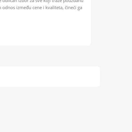
odličan izbor za sve koji traže pouzdanu
 odnos između cene i kvaliteta, čineći ga