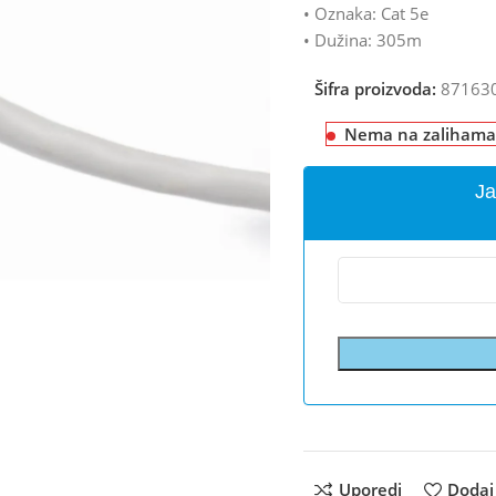
• Oznaka: Cat 5e
• Dužina: 305m
Šifra proizvoda:
87163
Nema na zalihama
Ja
Uporedi
Dodaj 