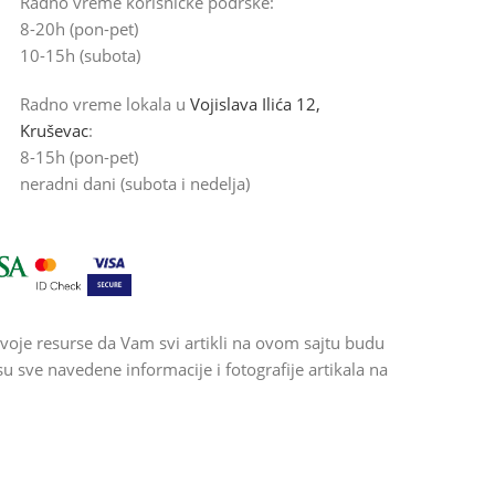
Radno vreme korisničke podrške:
8-20h (pon-pet)
10-15h (subota)
Radno vreme lokala u
Vojislava Ilića 12,
Kruševac
:
8-15h (pon-pet)
neradni dani (subota i nedelja)
voje resurse da Vam svi artikli na ovom sajtu budu
 sve navedene informacije i fotografije artikala na