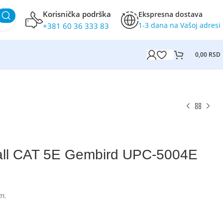
Korisnička podrška
Ekspresna dostava
1-3 dana na Vašoj adresi
+381 60 36 333 83
0,00
RSD
all CAT 5E Gembird UPC-5004E
m.