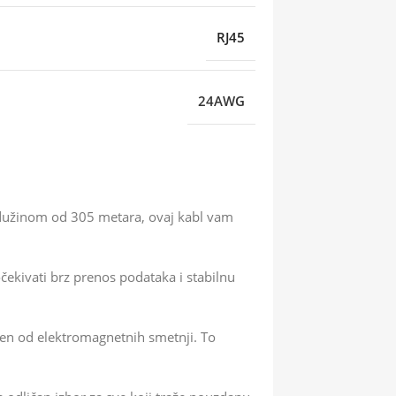
RJ45
24AWG
a dužinom od 305 metara, ovaj kabl vam
ekivati brz prenos podataka i stabilnu
ićen od elektromagnetnih smetnji. To