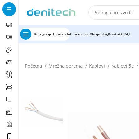
Kategorije Proizvoda
Prodavnica
Akcija
Blog
Kontakt
FAQ
Početna
Mrežna oprema
Kablovi
Kablovi 5e