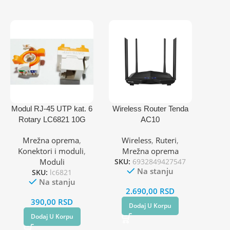
Modul RJ-45 UTP kat. 6
Wireless Router Tenda
Rotary LC6821 10G
AC10
AC1200/2.4&5GHz/4x6
Mrežna oprema
,
Wireless
,
Ruteri
,
dBi/1WAN/3LAN/Repeat
Konektori i moduli
,
Mrežna oprema
er/AP
Moduli
SKU:
6932849427547
Na stanju
SKU:
lc6821
Na stanju
2.690,00
RSD
390,00
RSD
Dodaj U Korpu
Dodaj U Korpu