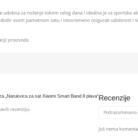
 je udobna za nošenje tokom celog dana i idealna je za sportske a
 dodir svom pametnom satu i istovremeno osigurati udobnost i s
ciji proizvoda.
ju za „Narukvica za sat Xiaomi Smart Band 8 plava“
Recenzije
avili recenziju.
Još nema komenta