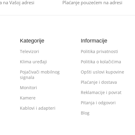
a na Vašoj adresi
Plaćanje pouzećem na adresi
Kategorije
Informacije
Televizori
Politika privatnosti
Klima uređaji
Politika o kolačićima
Pojačivači mobilnog
Opšti uslovi kupovine
signala
Plaćanje i dostava
Monitori
Reklamacije i povrat
Kamere
Pitanja i odgovori
Kablovi i adapteri
Blog