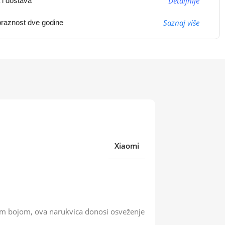
Detaljnije
 i dostava
Saznaj više
raznost dve godine
Xiaomi
om bojom, ova narukvica donosi osveženje