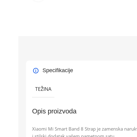
Specifikacije
TEŽINA
Opis proizvoda
Xiaomi Mi Smart Band 8 Strap je zamenska narukv
i stilski dodatak vašem pametnom satu.