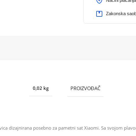
Načini plaćanja
Zakonska saob
PROIZVOĐAČ
0,02 kg
ica dizajnirana posebno za pametni sat Xiaomi. Sa svojom plav