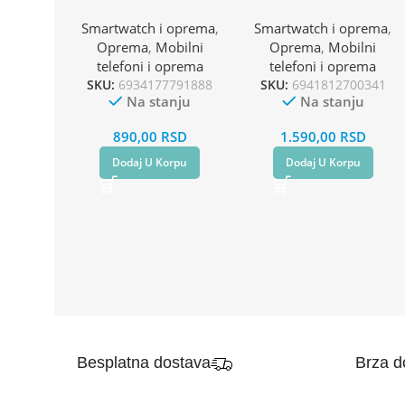
zelena
Smartwatch i oprema
,
Smartwatch i oprema
,
Oprema
,
Mobilni
Oprema
,
Mobilni
telefoni i oprema
telefoni i oprema
SKU:
6934177791888
SKU:
6941812700341
Na stanju
Na stanju
890,00
RSD
1.590,00
RSD
Dodaj U Korpu
Dodaj U Korpu
Besplatna dostava
Brza d