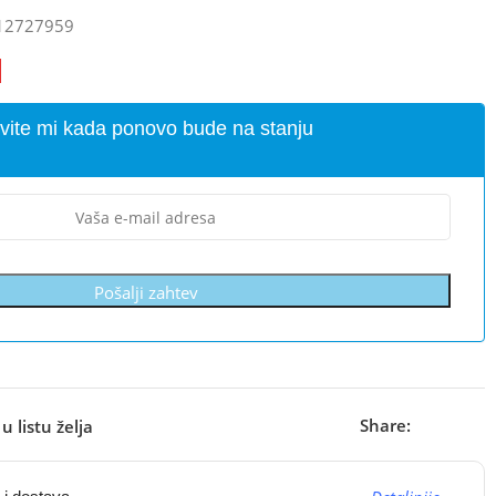
12727959
vite mi kada ponovo bude na stanju
Pošalji zahtev
Share:
u listu želja