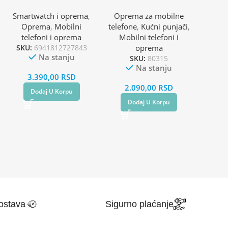
Kabl 1.5m
Smartwatch i oprema
,
Oprema za mobilne
Oprema
,
Mobilni
telefone
,
Kućni punjači
,
telefoni i oprema
Mobilni telefoni i
SKU:
6941812727843
oprema
Na stanju
SKU:
80315
Na stanju
3.390,00
RSD
2.090,00
RSD
Dodaj U Korpu
Dodaj U Korpu
ostava
Sigurno plaćanje