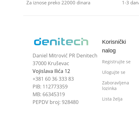
Za iznose preko 22000 dinara
1-3 dan
Korisnički
nalog
Daniel Mitrović PR Denitech
Registrujte se
37000 Kruševac
Vojislava Ilića 12
Ulogujte se
+381 60 36 333 83
Zaboravljena
PIB: 112773359
lozinka
MB: 66345319
Lista želja
PEPDV broj: 928480