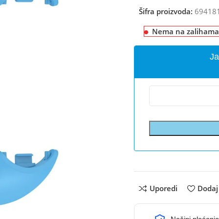
Šifra proizvoda:
69418
Nema na zalihama
Ja
Uporedi
Dodaj 