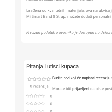
Izrađena od kvalitetnih materijala, ova narukvica
Mi Smart Band 8 Strap, možete dodati personalni
Precizan podatak o uvozniku je dostupan na deklara
Pitanja i utisci kupaca
Budite prvi koji će napisati recenzi
0 recenzija
Morate biti
prijavljeni
da biste post
0
0
0