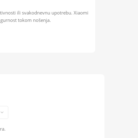
ktivnosti ili svakodnevnu upotrebu. Xiaomi
igurnost tokom nošenja.
ra.