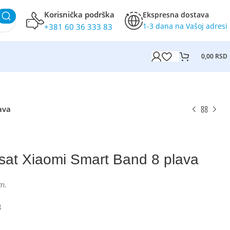
Korisnička podrška
Ekspresna dostava
1-3 dana na Vašoj adresi
+381 60 36 333 83
0,00
RSD
ava
sat Xiaomi Smart Band 8 plava
m.
8