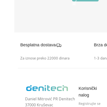
Besplatna dostava
Brza d
Za iznose preko 22000 dinara
1-3 dan
Korisnički
nalog
Daniel Mitrović PR Denitech
Registrujte se
37000 Kruševac