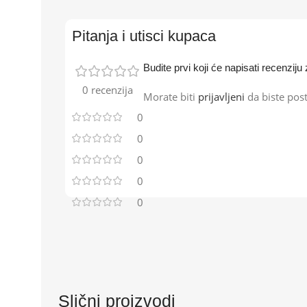
Pitanja i utisci kupaca
Budite prvi koji će napisati recenzi
0 recenzija
Morate biti
prijavljeni
da biste post
0
0
0
0
0
Slični proizvodi