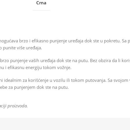
Crna
gućava brzo i efikasno punjenje uređaja dok ste u pokretu. Sa 
punite više uređaja.
 punjenje vaših uređaja dok ste na putu. Bez obzira da li koristi
nu i efikasnu energiju tokom vožnje.
ni idealnim za korišćenje u vozilu ili tokom putovanja. Sa svojo
trebe za punjenjem dok ste na putu.
ciji proizvoda.