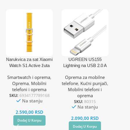
Narukvica za sat Xiaomi
UGREEN US155
Watch S1 Active žuta
Lightning na USB 2.0 A
Kabl 1.5m
Smartwatch i oprema
,
Oprema za mobilne
Oprema
,
Mobilni
telefone
,
Kućni punjači
,
telefoni i oprema
Mobilni telefoni i
SKU:
6934177789168
oprema
Na stanju
SKU:
80315
Na stanju
2.590,00
RSD
2.090,00
RSD
Dodaj U Korpu
Dodaj U Korpu