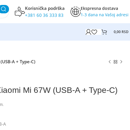
Korisnička podrška
Ekspresna dostava
1-3 dana na Vašoj adresi
+381 60 36 333 83
0,00
RSD
(USB-A + Type-C)
Xiaomi Mi 67W (USB-A + Type-C)
m.
B-A