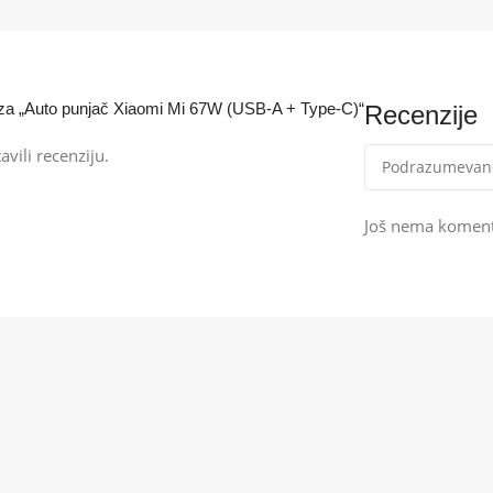
ju za „Auto punjač Xiaomi Mi 67W (USB-A + Type-C)“
Recenzije
avili recenziju.
Još nema koment