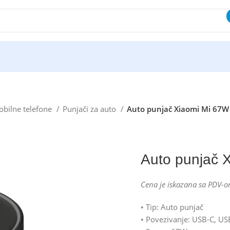
bilne telefone
Punjači za auto
Auto punjač Xiaomi Mi 67W 
Auto punjač 
Cena je iskazana sa PDV-o
• Tip: Auto punjač
• Povezivanje: USB-C, US