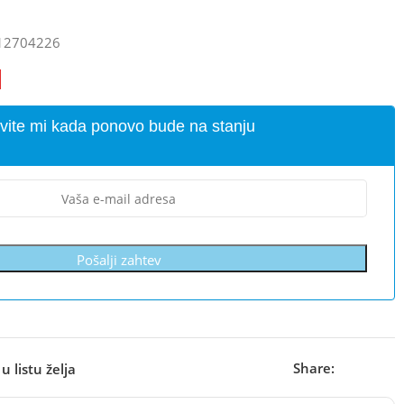
12704226
vite mi kada ponovo bude na stanju
Pošalji zahtev
Share:
u listu želja