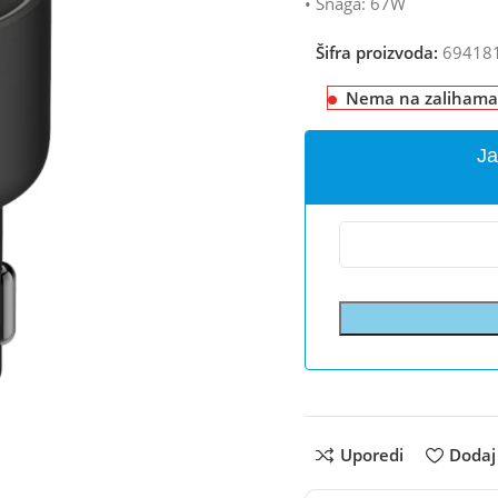
• Snaga: 67W
Šifra proizvoda:
69418
Nema na zalihama
Ja
Uporedi
Dodaj 