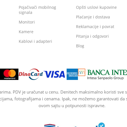
Pojačivači mobilnog
Opšti uslovi kupovine
signala
Plaćanje i dostava
Monitori
Reklamacije i povrat
Kamere
Pitanja i odgovori
Kablovi i adapteri
Blog
arima. PDV je uračunat u cenu. Denitech maksimalno koristi sve s
cijama, fotografijama i cenama. Ipak, ne možemo garantovati da su
ovom sajtu u potpunosti ispravne.