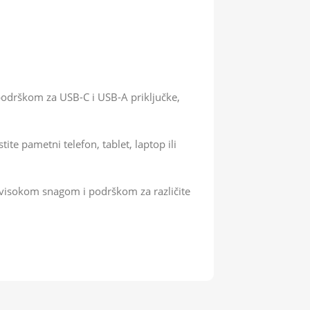
podrškom za USB-C i USB-A priključke,
te pametni telefon, tablet, laptop ili
m visokom snagom i podrškom za različite