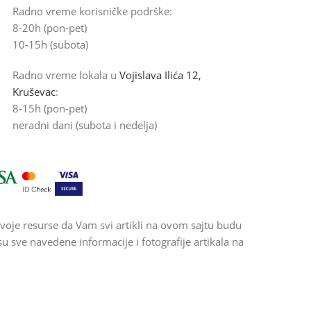
Radno vreme korisničke podrške:
8-20h (pon-pet)
10-15h (subota)
Radno vreme lokala u
Vojislava Ilića 12,
Kruševac
:
8-15h (pon-pet)
neradni dani (subota i nedelja)
voje resurse da Vam svi artikli na ovom sajtu budu
 sve navedene informacije i fotografije artikala na