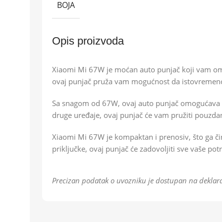
BOJA
Opis proizvoda
Xiaomi Mi 67W je moćan auto punjač koji vam omo
ovaj punjač pruža vam mogućnost da istovremeno 
Sa snagom od 67W, ovaj auto punjač omogućava brzo
druge uređaje, ovaj punjač će vam pružiti pouzda
Xiaomi Mi 67W je kompaktan i prenosiv, što ga či
priključke, ovaj punjač će zadovoljiti sve vaše po
Precizan podatak o uvozniku je dostupan na deklara