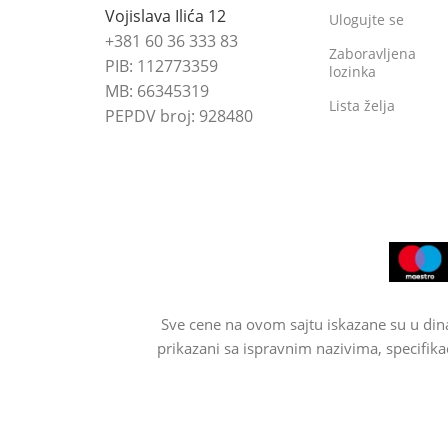
Vojislava Ilića 12
Ulogujte se
+381 60 36 333 83
Zaboravljena
PIB: 112773359
lozinka
MB: 66345319
Lista želja
PEPDV broj: 928480
Sve cene na ovom sajtu iskazane su u din
prikazani sa ispravnim nazivima, specifika