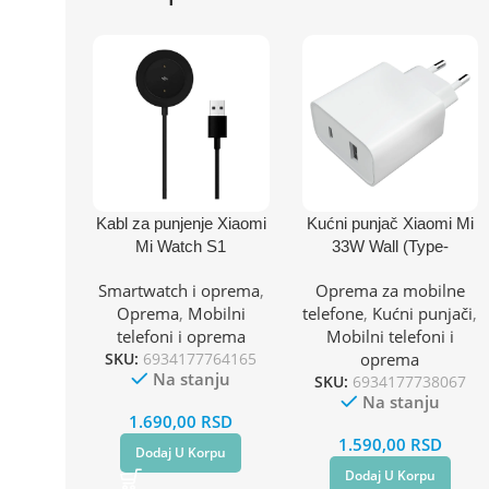
Kabl za punjenje Xiaomi
Kućni punjač Xiaomi Mi
Mi Watch S1
33W Wall (Type-
A+Type-C) EU
Smartwatch i oprema
,
Oprema za mobilne
Oprema
,
Mobilni
telefone
,
Kućni punjači
,
telefoni i oprema
Mobilni telefoni i
SKU:
6934177764165
oprema
Na stanju
SKU:
6934177738067
Na stanju
1.690,00
RSD
1.590,00
RSD
Dodaj U Korpu
Dodaj U Korpu