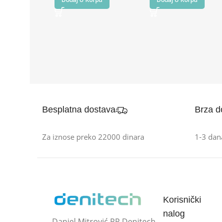
Besplatna dostava
Brza d
Za iznose preko 22000 dinara
1-3 dan
Korisnički
nalog
Daniel Mitrović PR Denitech