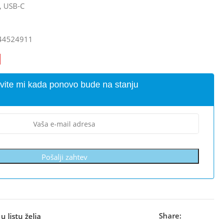
, USB-C
44524911
vite mi kada ponovo bude na stanju
Pošalji zahtev
Share:
u listu želja