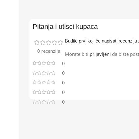
Pitanja i utisci kupaca
Budite prvi koji će napisati recenzi
0 recenzija
Morate biti
prijavljeni
da biste post
0
0
0
0
0