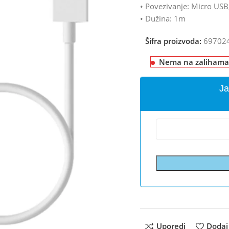
• Povezivanje: Micro USB
• Dužina: 1m
Šifra proizvoda:
69702
Nema na zalihama
Ja
Uporedi
Dodaj 