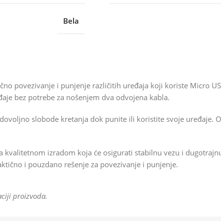
Bela
 povezivanje i punjenje različitih uređaja koji koriste Micro US
eđaje bez potrebe za nošenjem dva odvojena kabla.
oljno slobode kretanja dok punite ili koristite svoje uređaje. O
sa kvalitetnom izradom koja će osigurati stabilnu vezu i dugotrajnu
aktično i pouzdano rešenje za povezivanje i punjenje.
ciji proizvoda.