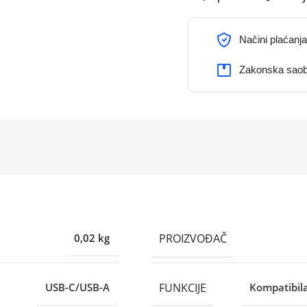
Načini plaćanja
Zakonska saob
PROIZVOĐAČ
0,02 kg
FUNKCIJE
USB-C/USB-A
Kompatibil