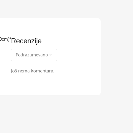
00cm)“
Recenzije
Još nema komentara.