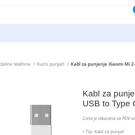
bilne telefone
Kućni punjači
Kabl za punjenje Xiaomi Mi 2
Kabl za punje
USB to Type 
Cena je iskazana sa PDV-o
• Tip: Kabl za punjač