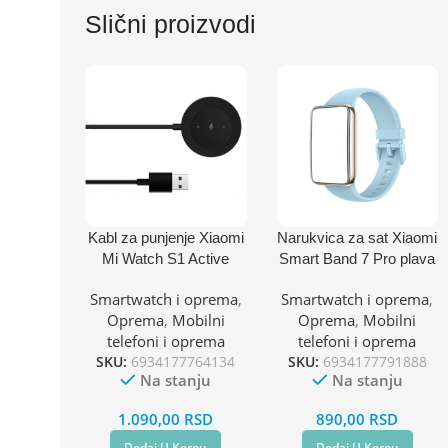
Slični proizvodi
Kabl za punjenje Xiaomi
Narukvica za sat Xiaomi
Mi Watch S1 Active
Smart Band 7 Pro plava
Smartwatch i oprema
,
Smartwatch i oprema
,
Oprema
,
Mobilni
Oprema
,
Mobilni
telefoni i oprema
telefoni i oprema
SKU:
6934177764134
SKU:
6934177791888
Na stanju
Na stanju
1.090,00
RSD
890,00
RSD
Dodaj U Korpu
Dodaj U Korpu