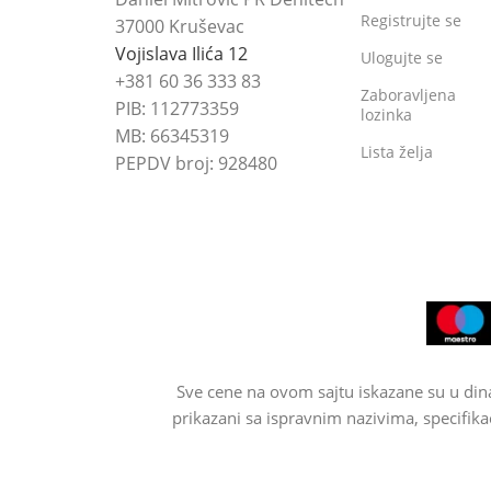
Registrujte se
37000 Kruševac
Vojislava Ilića 12
Ulogujte se
+381 60 36 333 83
Zaboravljena
PIB: 112773359
lozinka
MB: 66345319
Lista želja
PEPDV broj: 928480
Sve cene na ovom sajtu iskazane su u din
prikazani sa ispravnim nazivima, specifika