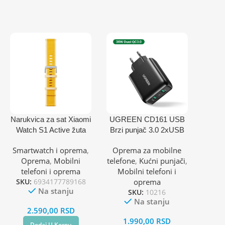
Narukvica za sat Xiaomi
UGREEN CD161 USB
Watch S1 Active žuta
Brzi punjač 3.0 2xUSB
36W
Smartwatch i oprema
,
Oprema za mobilne
Oprema
,
Mobilni
telefone
,
Kućni punjači
,
telefoni i oprema
Mobilni telefoni i
SKU:
6934177789168
oprema
Na stanju
SKU:
10216
Na stanju
2.590,00
RSD
1.990,00
RSD
Dodaj U Korpu