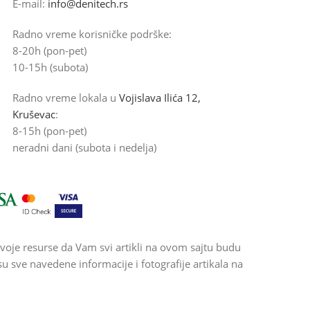
E-mail:
info@denitech.rs
Radno vreme korisničke podrške:
8-20h (pon-pet)
10-15h (subota)
Radno vreme lokala u
Vojislava Ilića 12,
Kruševac
:
8-15h (pon-pet)
neradni dani (subota i nedelja)
voje resurse da Vam svi artikli na ovom sajtu budu
 sve navedene informacije i fotografije artikala na