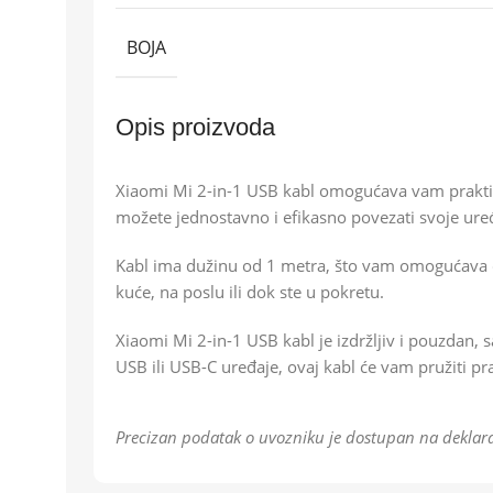
BOJA
Opis proizvoda
Xiaomi Mi 2-in-1 USB kabl omogućava vam praktično
možete jednostavno i efikasno povezati svoje ur
Kabl ima dužinu od 1 metra, što vam omogućava dov
kuće, na poslu ili dok ste u pokretu.
Xiaomi Mi 2-in-1 USB kabl je izdržljiv i pouzdan, 
USB ili USB-C uređaje, ovaj kabl će vam pružiti pr
Precizan podatak o uvozniku je dostupan na deklara