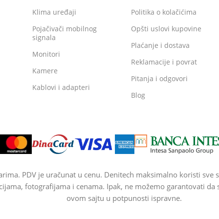
Klima uređaji
Politika o kolačićima
Pojačivači mobilnog
Opšti uslovi kupovine
signala
Plaćanje i dostava
Monitori
Reklamacije i povrat
Kamere
Pitanja i odgovori
Kablovi i adapteri
Blog
arima. PDV je uračunat u cenu. Denitech maksimalno koristi sve s
cijama, fotografijama i cenama. Ipak, ne možemo garantovati da su
ovom sajtu u potpunosti ispravne.