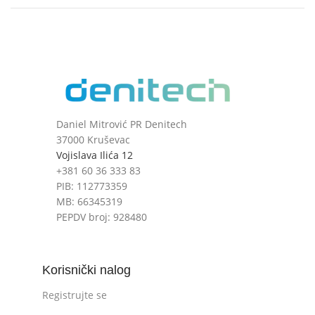
Daniel Mitrović PR Denitech
37000 Kruševac
Vojislava Ilića 12
+381 60 36 333 83
PIB: 112773359
MB: 66345319
PEPDV broj: 928480
Korisnički nalog
Registrujte se