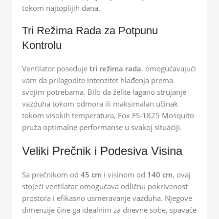
tokom najtoplijih dana.
Tri Režima Rada za Potpunu
Kontrolu
Ventilator poseduje
tri režima rada
, omogućavajući
vam da prilagodite intenzitet hlađenja prema
svojim potrebama. Bilo da želite lagano strujanje
vazduha tokom odmora ili maksimalan učinak
tokom visokih temperatura, Fox FS-1825 Mosquito
pruža optimalne performanse u svakoj situaciji.
Veliki Prečnik i Podesiva Visina
Sa prečnikom od
45 cm
i visinom od
140 cm
, ovaj
stojeći ventilator omogućava odličnu pokrivenost
prostora i efikasno usmeravanje vazduha. Njegove
dimenzije čine ga idealnim za dnevne sobe, spavaće