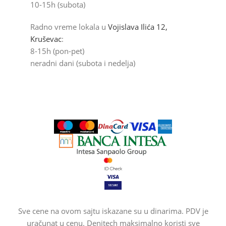
10-15h (subota)
Radno vreme lokala u
Vojislava Ilića 12,
Kruševac
:
8-15h (pon-pet)
neradni dani (subota i nedelja)
Sve cene na ovom sajtu iskazane su u dinarima. PDV je
uračunat u cenu. Denitech maksimalno koristi sve