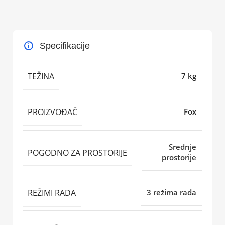
Specifikacije
TEŽINA
7 kg
PROIZVOĐAČ
Fox
Srednje
POGODNO ZA PROSTORIJE
prostorije
REŽIMI RADA
3 režima rada