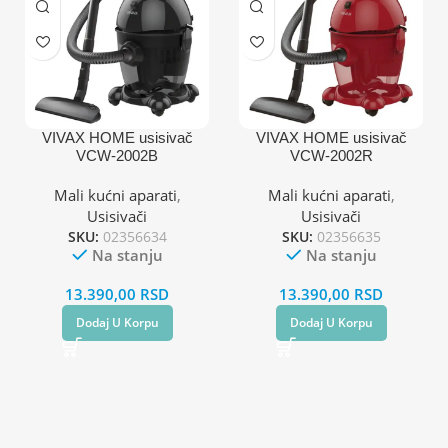
VIVAX HOME usisivač
VIVAX HOME usisivač
VCW-2002B
VCW-2002R
Mali kućni aparati
,
Mali kućni aparati
,
Usisivači
Usisivači
SKU:
02356634
SKU:
02356635
Na stanju
Na stanju
13.390,00
RSD
13.390,00
RSD
Dodaj U Korpu
Dodaj U Korpu