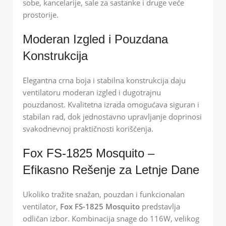
sobe, kancelarije, sale za sastanke i druge veće
prostorije.
Moderan Izgled i Pouzdana
Konstrukcija
Elegantna crna boja i stabilna konstrukcija daju
ventilatoru moderan izgled i dugotrajnu
pouzdanost. Kvalitetna izrada omogućava siguran i
stabilan rad, dok jednostavno upravljanje doprinosi
svakodnevnoj praktičnosti korišćenja.
Fox FS-1825 Mosquito –
Efikasno Rešenje za Letnje Dane
Ukoliko tražite snažan, pouzdan i funkcionalan
ventilator,
Fox FS-1825 Mosquito
predstavlja
odličan izbor. Kombinacija snage do 116W, velikog