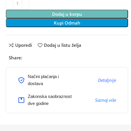
Dodaj u korpu
Kupi Odmah
Uporedi
Dodaj u listu želja
Share:
Načini plaćanja i
Detaljnije
dostava
Zakonska saobraznost
Saznaj više
dve godine