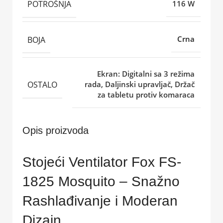
POTROŠNJA
116 W
BOJA
Crna
Ekran: Digitalni sa 3 režima
OSTALO
rada, Daljinski upravljač, Držač
za tabletu protiv komaraca
Opis proizvoda
Stojeći Ventilator Fox FS-
1825 Mosquito – Snažno
Rashlađivanje i Moderan
Dizajn