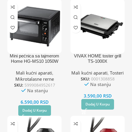
Mini pećnica sa tajmerom
VIVAX HOME toster grill
Home HG-MS10 1050W
TS-1000X
Mali kućni aparati
,
Mali kućni aparati
,
Tosteri
Mikrotalasne rerne
SKU:
0001308858
Na stanju
SKU:
5999084952617
Na stanju
3.590,00
RSD
6.590,00
RSD
Dodaj U Korpu
Dodaj U Korpu