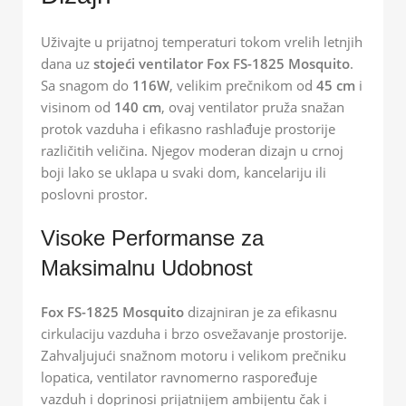
Uživajte u prijatnoj temperaturi tokom vrelih letnjih
dana uz
stojeći ventilator Fox FS-1825 Mosquito
.
Sa snagom do
116W
, velikim prečnikom od
45 cm
i
visinom od
140 cm
, ovaj ventilator pruža snažan
protok vazduha i efikasno rashlađuje prostorije
različitih veličina. Njegov moderan dizajn u crnoj
boji lako se uklapa u svaki dom, kancelariju ili
poslovni prostor.
Visoke Performanse za
Maksimalnu Udobnost
Fox FS-1825 Mosquito
dizajniran je za efikasnu
cirkulaciju vazduha i brzo osvežavanje prostorije.
Zahvaljujući snažnom motoru i velikom prečniku
lopatica, ventilator ravnomerno raspoređuje
vazduh i doprinosi prijatnijem ambijentu čak i