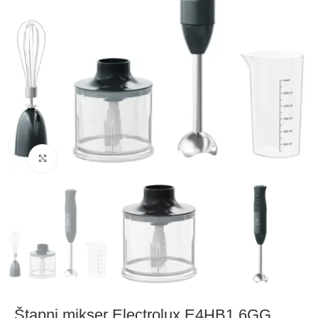
Click to enlarge
Štapni mikser Electrolux E4HB1 6GG