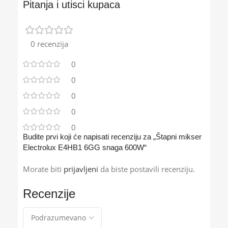
Pitanja i utisci kupaca
0 recenzija
0
0
0
0
0
Budite prvi koji će napisati recenziju za „Štapni mikser
Electrolux E4HB1 6GG snaga 600W“
Morate biti
prijavljeni
da biste postavili recenziju.
Recenzije