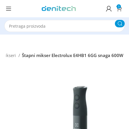
0
Mikseri
Štapni mikser Electrolux E4HB1 6GG snaga 600W