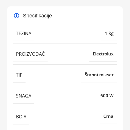
Specifikacije
TEŽINA
1 kg
PROIZVOĐAČ
Electrolux
TIP
Štapni mikser
SNAGA
600 W
BOJA
Crna