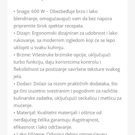
• Snaga: 600 W – Obezbeđuje brzo i lako
blendiranje, omogućavajući vam da bez napora
pripremite širok spektar recepata.
• Dizajn: Ergonomski dizajniran za udobnost i lako
rukovanje, sa modernim izgledom koji će se lepo
uklopiti u svaku kuhinju.
• Brzine: Višestruke brzinske opcije, uključujući
turbo funkciju, daju korisnicima kontrolu i
fleksibilnost za postizanje savršene teksture svakog
jela.
• Dodaci: Dolazi sa nizom praktičnih dodataka, što
ga čini izuzetno svestranim i pogodnim za različite
kulinarske zadatke, uključujući seckalicu i metlicu za
mućenje.
• Materijal: Kvalitetni materijali i oštrice od
nerđajućeg čelika garantuju dugotrajnost,
efikasnost i lako održavanje.
• Lako čišćenje: Odvojivi delovi omogućavaju