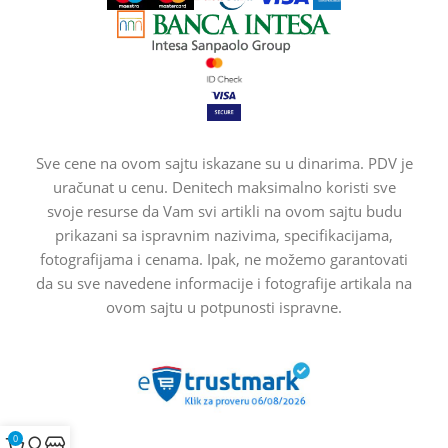
Sve cene na ovom sajtu iskazane su u dinarima. PDV je
uračunat u cenu. Denitech maksimalno koristi sve
svoje resurse da Vam svi artikli na ovom sajtu budu
prikazani sa ispravnim nazivima, specifikacijama,
fotografijama i cenama. Ipak, ne možemo garantovati
da su sve navedene informacije i fotografije artikala na
ovom sajtu u potpunosti ispravne.
0