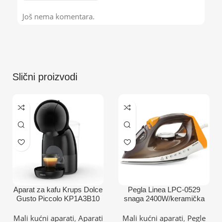
Još nema komentara.
Slični proizvodi
Aparat za kafu Krups Dolce
Pegla Linea LPC-0529
Gusto Piccolo KP1A3B10
snaga 2400W/keramička
ploča
Mali kućni aparati
,
Aparati
Mali kućni aparati
,
Pegle