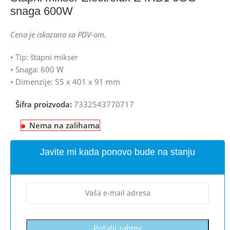
snaga 600W
Cena je iskazana sa PDV-om.
• Tip: štapni mikser
• Snaga: 600 W
• Dimenzije: 55 x 401 x 91 mm
Šifra proizvoda:
7332543770717
Nema na zalihama
Javite mi kada ponovo bude na stanju
Pošalji zahtev