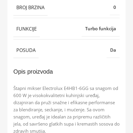
BROJ BRZINA
0
FUNKCIJE
Turbo funkcija
POSUDA
Da
Opis proizvoda
Štapni mikser Electrolux E4HB1-6GG sa snagom od
600 W je visokokvalitetni kuhinjski uređaj,
dizajniran da pruži snažne i efikasne performanse
za blendiranje, seckanje, i mućenje. Sa ovom
snagom, uređaj je idealan za pripremu različitih
jela, od savršeno glatkih supa i kremastih sosova do
zdravih smutija.