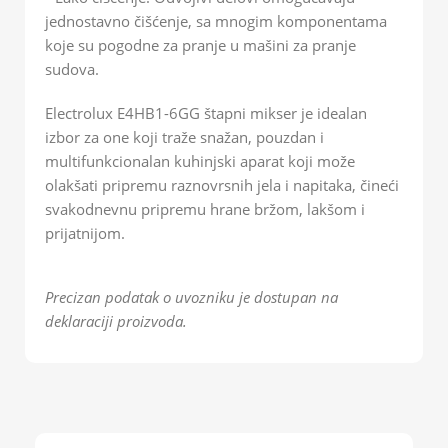
jednostavno čišćenje, sa mnogim komponentama
koje su pogodne za pranje u mašini za pranje
sudova.
Electrolux E4HB1-6GG štapni mikser je idealan
izbor za one koji traže snažan, pouzdan i
multifunkcionalan kuhinjski aparat koji može
olakšati pripremu raznovrsnih jela i napitaka, čineći
svakodnevnu pripremu hrane bržom, lakšom i
prijatnijom.
Precizan podatak o uvozniku je dostupan na
deklaraciji proizvoda.