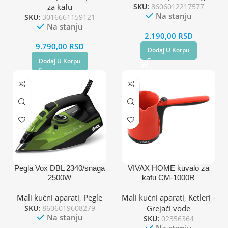
za kafu
SKU:
8606012217577
Na stanju
SKU:
3016661159121
Na stanju
2.190,00
RSD
9.790,00
RSD
Dodaj U Korpu
Dodaj U Korpu
Pegla Vox DBL 2340/snaga
VIVAX HOME kuvalo za
2500W
kafu CM-1000R
Mali kućni aparati
,
Pegle
Mali kućni aparati
,
Ketleri -
SKU:
8606019608279
Grejači vode
Na stanju
SKU:
02356364
Na stanju