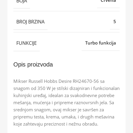
BOJA
Crvena
BROJ BRZINA
5
FUNKCIJE
Turbo funkcija
Opis proizvoda
Mikser Russell Hobbs Desire RH24670-56 sa
snagom od 350 W je stilski dizajniran i funkcionalan
kuhinjski uređaj, idealan za svakodnevne potrebe
mešanja, mućenja i pripreme raznovrsnih jela. Sa
srednjom snagom, ovaj mikser je savršen za
pripremu testa, krema, umaka, i drugih mešavina
koje zahtevaju preciznost i nežnu obradu.