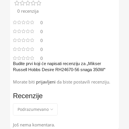
0 recenzija
0
0
0
0
0
Budite prvi koji će napisati recenziju za „Mikser
Russell Hobbs Desire RH24670-56 snaga 350W“
Morate biti
prijavljeni
da biste postavili recenziju.
Recenzije
Još nema komentara.