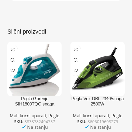
Slični proizvodi
Pegla Gorenje
Pegla Vox DBL 2340/snaga
SIH1800TQC snaga
2500W
1800W/keramička ploča
Mali kućni aparati
,
Pegle
Mali kućni aparati
,
Pegle
SKU:
3838782404757
SKU:
8606019608279
Na stanju
Na stanju