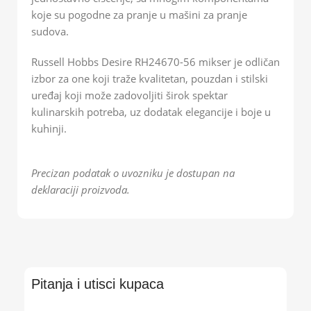
koje su pogodne za pranje u mašini za pranje
sudova.
Russell Hobbs Desire RH24670-56 mikser je odličan
izbor za one koji traže kvalitetan, pouzdan i stilski
uređaj koji može zadovoljiti širok spektar
kulinarskih potreba, uz dodatak elegancije i boje u
kuhinji.
Precizan podatak o uvozniku je dostupan na
deklaraciji proizvoda.
Pitanja i utisci kupaca