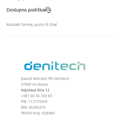
Dostupna podrška
Kontakt forma, poziv ili chat
Daniel Mitrović PR Denitech
37000 Kruševac
Vojislava Ilića 12
+381 60 36 333 83
PIB: 112773359
MB: 66345319
PEPDV broj: 928480