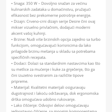
• Snaga: 350 W – Dovoljno snažan za većinu
kulinarskih zadataka u domaćinstvu, pružajući
efikasnost bez prekomerne potrošnje energije.
• Dizajn: Crveno-crni dizajn serije Desire čini ovaj
mikser vizuelno privlačnim, dodajući moderni
akcent vašoj kuhinji.
• Brzine: Nudi više brzinskih opcija zajedno sa turbo
funkcijom, omogućavajući korisnicima da lako
prilagode brzinu mešanja u skladu sa potrebama
specifičnih recepata.
• Dodaci: Dolazi sa standardnim nastavcima kao što
su metlice za mućenje i kuke za gnječenje, što ga
čini izuzetno svestranim za različite tipove
pripreme.
• Materijal: Kvalitetni materijali osiguravaju
dugotrajnost i lakoću održavanja, dok ergonomska
drška omogućava udobno rukovanje.
• Lako čišćenje: Odvojivi delovi omogućavaju
jednostavno čišćenje, sa mnogim komponentama