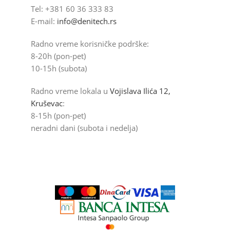
Tel: +381 60 36 333 83
E-mail:
info@denitech.rs
Radno vreme korisničke podrške:
8-20h (pon-pet)
10-15h (subota)
Radno vreme lokala u
Vojislava Ilića 12,
Kruševac
:
8-15h (pon-pet)
neradni dani (subota i nedelja)