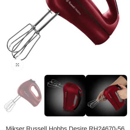
Click to enlarge
Mikser Russell Hobbs Desire RH24670-56