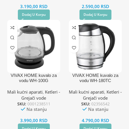
3.190,00
RSD
2.590,00
RSD
Dodaj U Korpu
Dodaj U Korpu
VIVAX HOME kuvalo za
VIVAX HOME kuvalo za
vodu WH-100G
vodu WH-180TC
Mali kućni aparati
,
Ketleri -
Mali kućni aparati
,
Ketleri -
Grejači vode
Grejači vode
SKU:
0001238511
SKU:
02356542
Na stanju
Na stanju
3.990,00
RSD
4.790,00
RSD
Dodaj U Korpu
Dodaj U Korpu