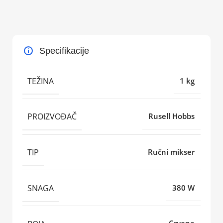
Specifikacije
TEŽINA
1 kg
PROIZVOĐAČ
Rusell Hobbs
TIP
Ručni mikser
SNAGA
380 W