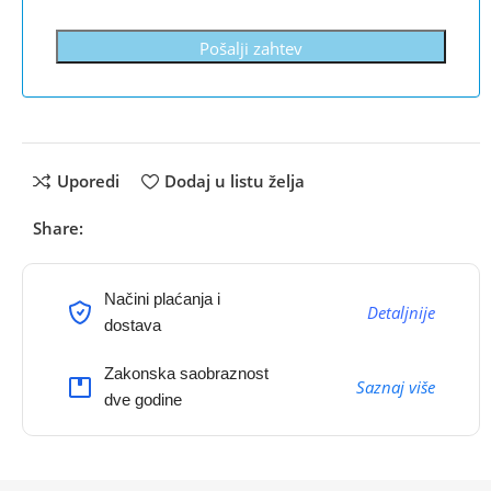
Pošalji zahtev
Uporedi
Dodaj u listu želja
Share:
Načini plaćanja i
Detaljnije
dostava
Zakonska saobraznost
Saznaj više
dve godine