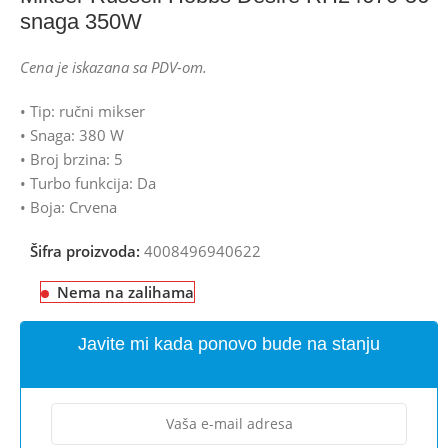
snaga 350W
Cena je iskazana sa PDV-om.
• Tip: ručni mikser
• Snaga: 380 W
• Broj brzina: 5
• Turbo funkcija: Da
• Boja: Crvena
Šifra proizvoda:
4008496940622
Nema na zalihama
Javite mi kada ponovo bude na stanju