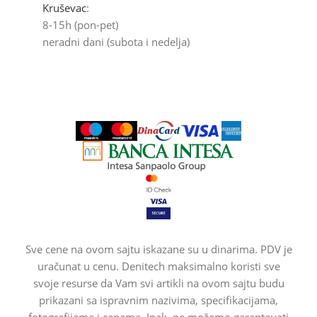
Kruševac
:
8-15h (pon-pet)
neradni dani (subota i nedelja)
Sve cene na ovom sajtu iskazane su u dinarima. PDV je
uračunat u cenu. Denitech maksimalno koristi sve
svoje resurse da Vam svi artikli na ovom sajtu budu
prikazani sa ispravnim nazivima, specifikacijama,
fotografijama i cenama. Ipak, ne možemo garantovati