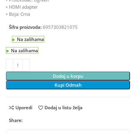
• HDMI adapter
• Boja: Crna
Šifra proizvoda:
6957303821075
Na zalihama
Na zalihama
Dodaj u korpu
Kupi Odmah
Uporedi
Dodaj u listu želja
Share: