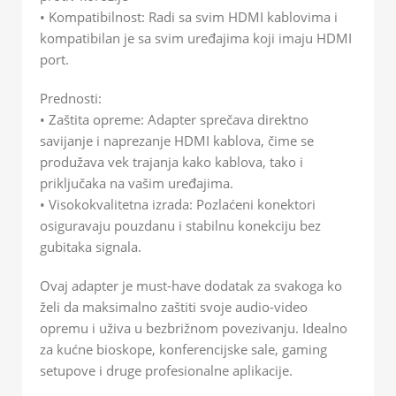
• Kompatibilnost: Radi sa svim HDMI kablovima i
kompatibilan je sa svim uređajima koji imaju HDMI
port.
Prednosti:
• Zaštita opreme: Adapter sprečava direktno
savijanje i naprezanje HDMI kablova, čime se
produžava vek trajanja kako kablova, tako i
priključaka na vašim uređajima.
• Visokokvalitetna izrada: Pozlaćeni konektori
osiguravaju pouzdanu i stabilnu konekciju bez
gubitaka signala.
Ovaj adapter je must-have dodatak za svakoga ko
želi da maksimalno zaštiti svoje audio-video
opremu i uživa u bezbrižnom povezivanju. Idealno
za kućne bioskope, konferencijske sale, gaming
setupove i druge profesionalne aplikacije.