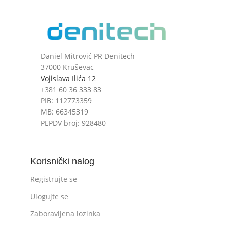
Daniel Mitrović PR Denitech
37000 Kruševac
Vojislava Ilića 12
+381 60 36 333 83
PIB: 112773359
MB: 66345319
PEPDV broj: 928480
Korisnički nalog
Registrujte se
Ulogujte se
Zaboravljena lozinka