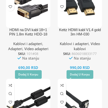
HDMI na DVI kabl 18+1
Kettz HDMI kabl V1.4 gold
PIN 1.8m Kettz HDD-18
3m HM-030
Kablovi i adapteri
,
Kablovi i adapteri
,
Video
Adapteri
,
Video adapteri
kablovi
SKU:
101#08
SKU:
8606018833177
Na stanju
Na stanju
690,00
RSD
990,00
RSD
Dodaj U Korpu
Dodaj U Korpu