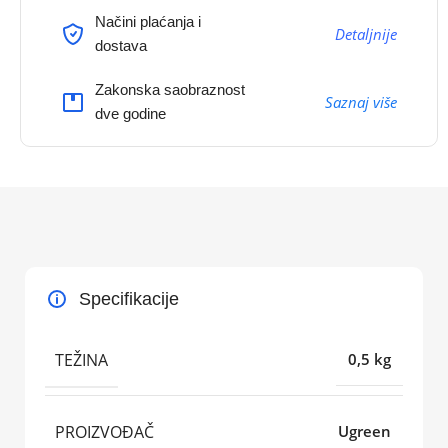
Načini plaćanja i
Detaljnije
dostava
Zakonska saobraznost
Saznaj više
dve godine
Specifikacije
TEŽINA
0,5 kg
PROIZVOĐAČ
Ugreen