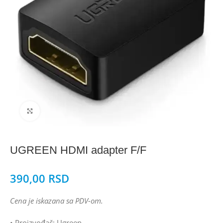
Click to enlarge
UGREEN HDMI adapter F/F
390,00
RSD
Cena je iskazana sa PDV-om.
• Proizvođač: Ugreen