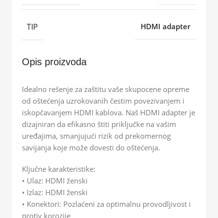
TIP
HDMI adapter
Opis proizvoda
Idealno rešenje za zaštitu vaše skupocene opreme
od oštećenja uzrokovanih čestim povezivanjem i
iskopčavanjem HDMI kablova. Naš HDMI adapter je
dizajniran da efikasno štiti priključke na vašim
uređajima, smanjujući rizik od prekomernog
savijanja koje može dovesti do oštećenja.
Ključne karakteristike:
• Ulaz: HDMI ženski
• Izlaz: HDMI ženski
• Konektori: Pozlaćeni za optimalnu provodljivost i
protiv korozije