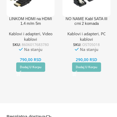
LINKOM HDMI na HDMI
NO NAME Kabl SATA III
1.4 m/m 5m
crni 2 komada
Kablovi i adapteri
,
Video
Kablovi i adapteri
,
PC
kablovi
kablovi
SKU:
8606017683780
SKU:
OST05018
Na stanju
Na stanju
790,00
RSD
290,00
RSD
Dodaj U Korpu
Dodaj U Korpu
Besplatna dostava