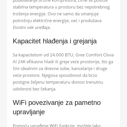
stabilna temperatura u prostoru bez nepotrebnog
trošenja energije. Ovo ne samo da smanjuje
potrošnju električne energije, već i produžava
životni vek uređaja.
Kapacitet hlađenja i grejanja
Sa kapacitetom od 24.000 BTU, Gree Comfort Clivia
Al 24K efikasno hladi ili greje veće prostorije, što ga
čini idealnim za dnevne sobe, kancelarije i druge
veće prostore. Njegova sposobnost da brzo
postigne željenu temperaturu donosi trenutnu
udobnost bez čekanja.
WiFi povezivanje za pametno
upravljanje
Pomoću ugrađene WiFi funkcije, možete lako