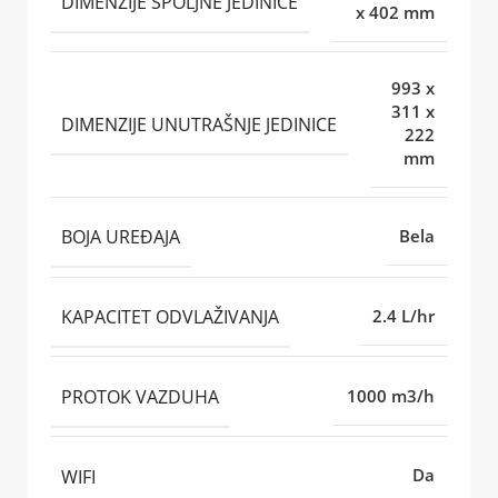
DIMENZIJE SPOLJNE JEDINICE
x 402 mm
993 x
311 x
DIMENZIJE UNUTRAŠNJE JEDINICE
222
mm
BOJA UREĐAJA
Bela
KAPACITET ODVLAŽIVANJA
2.4 L/hr
PROTOK VAZDUHA
1000 m3/h
WIFI
Da