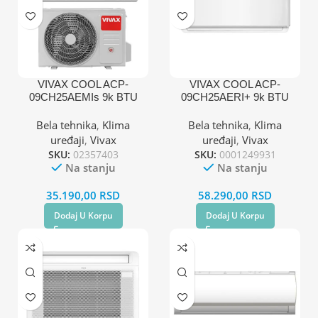
VIVAX COOL ACP-
VIVAX COOL ACP-
09CH25AEMIs 9k BTU
09CH25AERI+ 9k BTU
inverter klima uređaj
inverter klima uređaj
Bela tehnika
,
Klima
Bela tehnika
,
Klima
uređaji
,
Vivax
uređaji
,
Vivax
SKU:
02357403
SKU:
0001249931
Na stanju
Na stanju
35.190,00
RSD
58.290,00
RSD
Dodaj U Korpu
Dodaj U Korpu