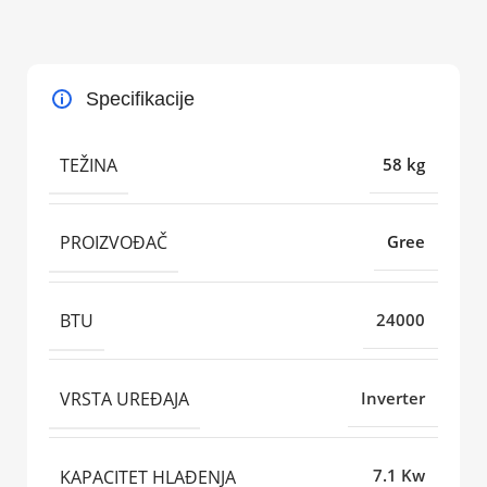
Specifikacije
TEŽINA
58 kg
PROIZVOĐAČ
Gree
BTU
24000
VRSTA UREĐAJA
Inverter
KAPACITET HLAĐENJA
7.1 Kw