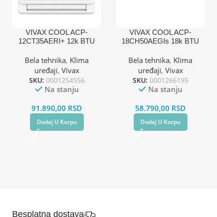
VIVAX COOL ACP-
VIVAX COOL ACP-
12CT35AERI+ 12k BTU
18CH50AEGIs 18k BTU
inverter klima uređaj
inverter klima uređaj
komerc.
Bela tehnika
,
Klima
Bela tehnika
,
Klima
uređaji
,
Vivax
uređaji
,
Vivax
SKU:
0001254556
SKU:
0001266195
Na stanju
Na stanju
91.890,00
RSD
58.790,00
RSD
Dodaj U Korpu
Dodaj U Korpu
Besplatna dostava