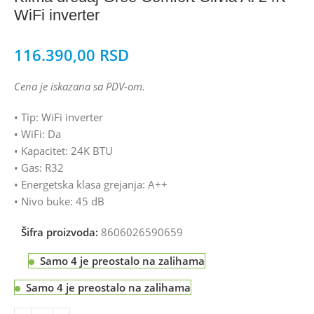
WiFi inverter
116.390,00
RSD
Cena je iskazana sa PDV-om.
• Tip: WiFi inverter
• WiFi: Da
• Kapacitet: 24K BTU
• Gas: R32
• Energetska klasa grejanja: A++
• Nivo buke: 45 dB
Šifra proizvoda:
8606026590659
Samo 4 je preostalo na zalihama
Samo 4 je preostalo na zalihama