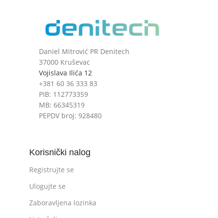
Daniel Mitrović PR Denitech
37000 Kruševac
Vojislava Ilića 12
+381 60 36 333 83
PIB: 112773359
MB: 66345319
PEPDV broj: 928480
Korisnički nalog
Registrujte se
Ulogujte se
Zaboravljena lozinka