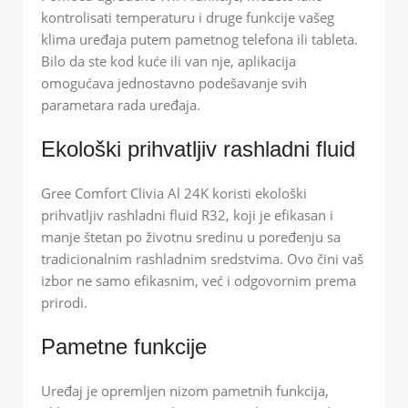
kontrolisati temperaturu i druge funkcije vašeg
klima uređaja putem pametnog telefona ili tableta.
Bilo da ste kod kuće ili van nje, aplikacija
omogućava jednostavno podešavanje svih
parametara rada uređaja.
Ekološki prihvatljiv rashladni fluid
Gree Comfort Clivia Al 24K koristi ekološki
prihvatljiv rashladni fluid R32, koji je efikasan i
manje štetan po životnu sredinu u poređenju sa
tradicionalnim rashladnim sredstvima. Ovo čini vaš
izbor ne samo efikasnim, već i odgovornim prema
prirodi.
Pametne funkcije
Uređaj je opremljen nizom pametnih funkcija,