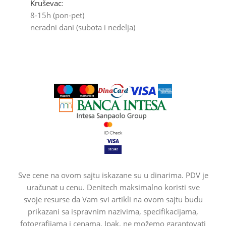
Kruševac
:
8-15h (pon-pet)
neradni dani (subota i nedelja)
Sve cene na ovom sajtu iskazane su u dinarima. PDV je
uračunat u cenu. Denitech maksimalno koristi sve
svoje resurse da Vam svi artikli na ovom sajtu budu
prikazani sa ispravnim nazivima, specifikacijama,
fotografijama i cenama. Ipak, ne možemo garantovati