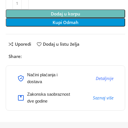
Dodaj u korpu
Kupi Odmah
Uporedi
Dodaj u listu želja
Share:
Načini plaćanja i
Detaljnije
dostava
Zakonska saobraznost
Saznaj više
dve godine