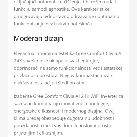
uključujući automatsko čišćenje, tihi režim rada i
funkciju samodijagnostike. Ove karakteristike
omogućavaju jednostavno održavanje i optimalno
funkcionisanje bez ikakvih poteškoća.
Moderan dizajn
Elegantna i moderna estetika Gree Comfort Clivia Al
24K savršeno se uklapa u svaki enterijer,
doprinoseći ne samo funkcionalnosti već i estetskoj
privlačnosti prostora. Njegov kompaktan dizajn
olakšava instalaciju i štedi prostor.
Izaberite Gree Comfort Clivia Al 24K WiFi Inverter za
savršenu kombinaciju inovativne tehnologije,
energetske efikasnosti i modernog dizajna. Ovaj
klima uređaj obezbeđuje dugotrajnu udobnost i
pouzdanost, čineći vaš dom ili poslovni prostor
prijatnijim i efikasnijim.