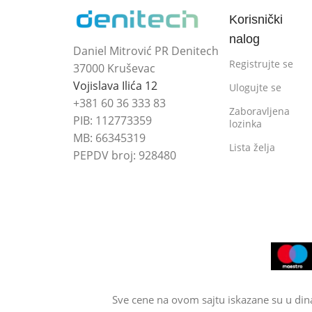
Korisnički
nalog
Daniel Mitrović PR Denitech
Registrujte se
37000 Kruševac
Vojislava Ilića 12
Ulogujte se
+381 60 36 333 83
Zaboravljena
PIB: 112773359
lozinka
MB: 66345319
Lista želja
PEPDV broj: 928480
Sve cene na ovom sajtu iskazane su u din