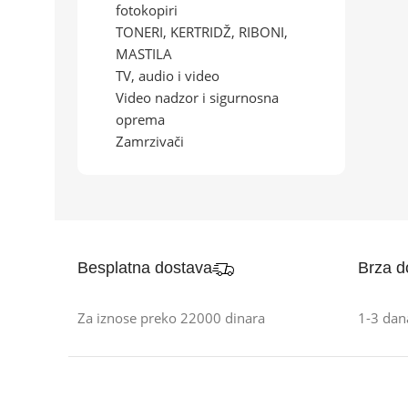
fotokopiri
TONERI, KERTRIDŽ, RIBONI,
MASTILA
TV, audio i video
Video nadzor i sigurnosna
oprema
Zamrzivači
Besplatna dostava
Brza d
Za iznose preko 22000 dinara
1-3 dan