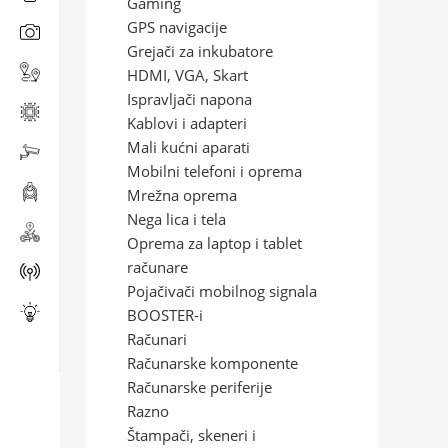
Gaming
GPS navigacije
Grejači za inkubatore
HDMI, VGA, Skart
Ispravljači napona
Kablovi i adapteri
Mali kućni aparati
Mobilni telefoni i oprema
Mrežna oprema
Nega lica i tela
Oprema za laptop i tablet
računare
Pojačivači mobilnog signala
BOOSTER-i
Računari
Računarske komponente
Računarske periferije
Razno
Štampači, skeneri i