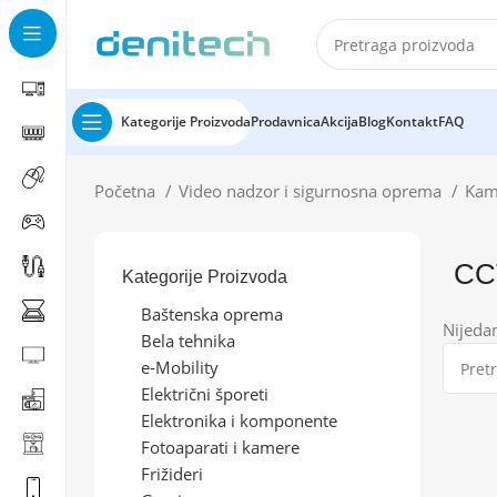
Kategorije Proizvoda
Prodavnica
Akcija
Blog
Kontakt
FAQ
Početna
Video nadzor i sigurnosna oprema
Kam
CC
Kategorije Proizvoda
Baštenska oprema
Nijeda
Bela tehnika
e-Mobility
Električni šporeti
Elektronika i komponente
Fotoaparati i kamere
Frižideri