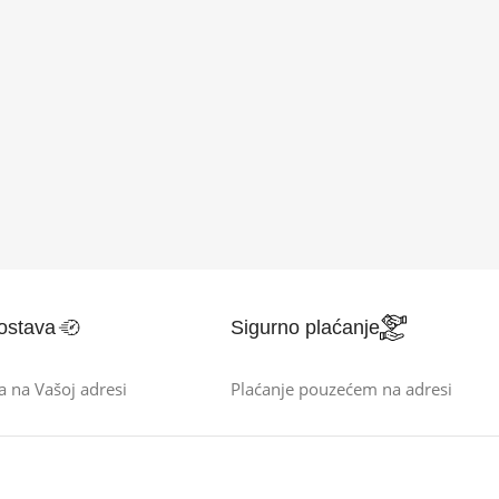
ostava
Sigurno plaćanje
a na Vašoj adresi
Plaćanje pouzećem na adresi