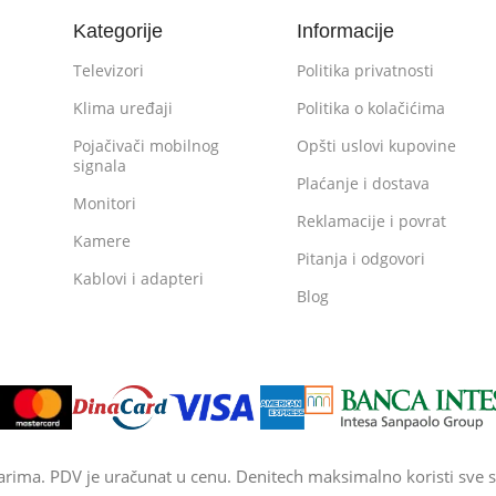
Kategorije
Informacije
Televizori
Politika privatnosti
Klima uređaji
Politika o kolačićima
Pojačivači mobilnog
Opšti uslovi kupovine
signala
Plaćanje i dostava
Monitori
Reklamacije i povrat
Kamere
Pitanja i odgovori
Kablovi i adapteri
Blog
arima. PDV je uračunat u cenu. Denitech maksimalno koristi sve s