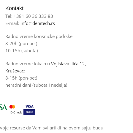
Kontakt
Tel: +381 60 36 333 83
E-mail:
info@denitech.rs
Radno vreme korisničke podrške:
8-20h (pon-pet)
10-15h (subota)
Radno vreme lokala u
Vojislava Ilića 12,
Kruševac
:
8-15h (pon-pet)
neradni dani (subota i nedelja)
voje resurse da Vam svi artikli na ovom sajtu budu