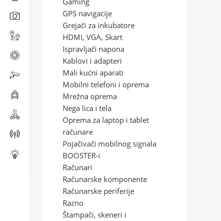
Gaming
GPS navigacije
Grejači za inkubatore
HDMI, VGA, Skart
Ispravljači napona
Kablovi i adapteri
Mali kućni aparati
Mobilni telefoni i oprema
Mrežna oprema
Nega lica i tela
Oprema za laptop i tablet
računare
Pojačivači mobilnog signala
BOOSTER-i
Računari
Računarske komponente
Računarske periferije
Razno
Štampači, skeneri i