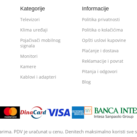
Kategorije
Informacije
Televizori
Politika privatnosti
Klima uređaji
Politika o kolačićima
Pojačivači mobilnog
Opšti uslovi kupovine
signala
Plaćanje i dostava
Monitori
Reklamacije i povrat
Kamere
Pitanja i odgovori
Kablovi i adapteri
Blog
arima. PDV je uračunat u cenu. Denitech maksimalno koristi sve s