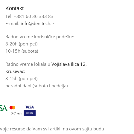
Kontakt
Tel: +381 60 36 333 83
E-mail:
info@denitech.rs
Radno vreme korisničke podrške:
8-20h (pon-pet)
10-15h (subota)
Radno vreme lokala u
Vojislava Ilića 12,
Kruševac
:
8-15h (pon-pet)
neradni dani (subota i nedelja)
voje resurse da Vam svi artikli na ovom sajtu budu