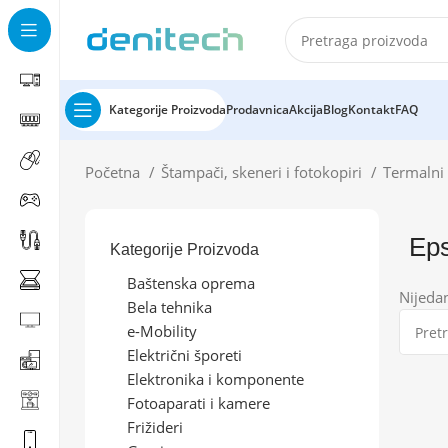
Kategorije Proizvoda
Prodavnica
Akcija
Blog
Kontakt
FAQ
Početna
Štampači, skeneri i fotokopiri
Termalni
Ep
Kategorije Proizvoda
Baštenska oprema
Nijeda
Bela tehnika
e-Mobility
Električni šporeti
Elektronika i komponente
Fotoaparati i kamere
Frižideri