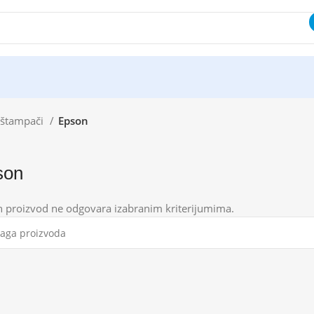
 štampači
Epson
son
n proizvod ne odgovara izabranim kriterijumima.