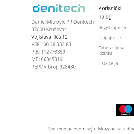
Korisnički
nalog
Daniel Mitrović PR Denitech
Registrujte se
37000 Kruševac
Vojislava Ilića 12
Ulogujte se
+381 60 36 333 83
Zaboravljena
PIB: 112773359
lozinka
MB: 66345319
Lista želja
PEPDV broj: 928480
Sve cene na ovom sajtu iskazane su u din