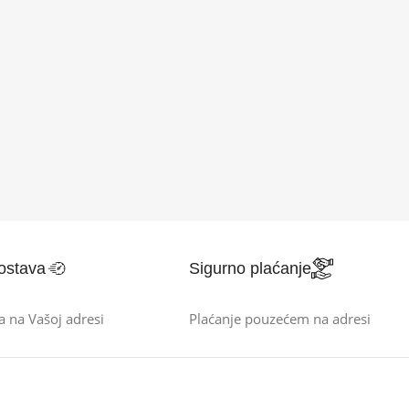
ostava
Sigurno plaćanje
a na Vašoj adresi
Plaćanje pouzećem na adresi