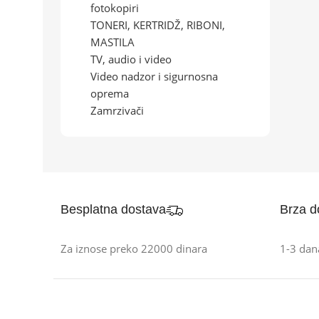
fotokopiri
TONERI, KERTRIDŽ, RIBONI,
MASTILA
TV, audio i video
Video nadzor i sigurnosna
oprema
Zamrzivači
Besplatna dostava
Brza d
Za iznose preko 22000 dinara
1-3 dan