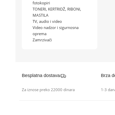
fotokopiri
TONERI, KERTRIDŽ, RIBONI,
MASTILA
TV, audio i video
Video nadzor i sigurnosna
oprema
Zamrzivači
Besplatna dostava
Brza d
Za iznose preko 22000 dinara
1-3 dan