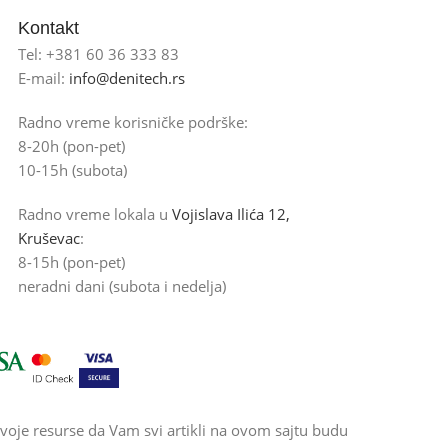
Kontakt
Tel: +381 60 36 333 83
E-mail:
info@denitech.rs
Radno vreme korisničke podrške:
8-20h (pon-pet)
10-15h (subota)
Radno vreme lokala u
Vojislava Ilića 12,
Kruševac
:
8-15h (pon-pet)
neradni dani (subota i nedelja)
voje resurse da Vam svi artikli na ovom sajtu budu