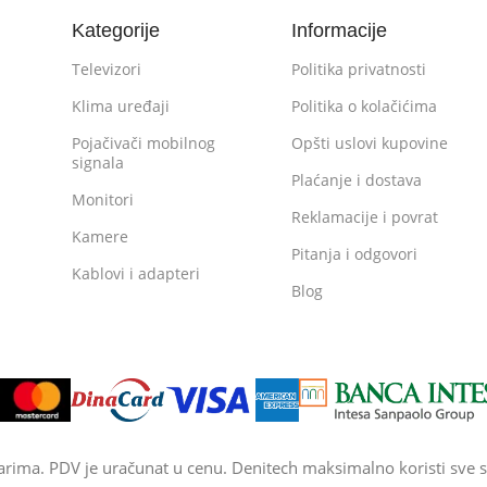
Kategorije
Informacije
Televizori
Politika privatnosti
Klima uređaji
Politika o kolačićima
Pojačivači mobilnog
Opšti uslovi kupovine
signala
Plaćanje i dostava
Monitori
Reklamacije i povrat
Kamere
Pitanja i odgovori
Kablovi i adapteri
Blog
arima. PDV je uračunat u cenu. Denitech maksimalno koristi sve s