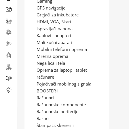
Gaming
GPS navigacije
Grejači za inkubatore
HDMI, VGA, Skart
Ispravljači napona
Kablovi i adapteri
Mali kućni aparati
Mobilni telefoni i oprema
Mrežna oprema
Nega lica i tela
Oprema za laptop i tablet
računare
Pojačivači mobilnog signala
BOOSTER-i
Računari
Računarske komponente
Računarske periferije
Razno
Štampači, skeneri i