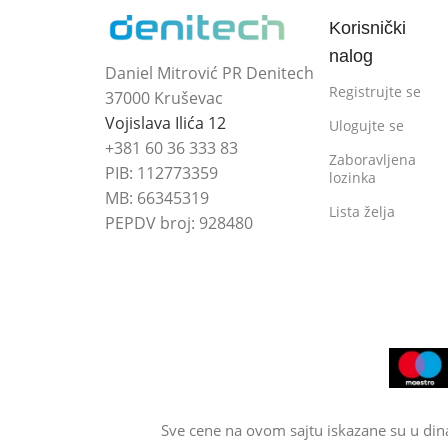
Korisnički
nalog
Daniel Mitrović PR Denitech
Registrujte se
37000 Kruševac
Vojislava Ilića 12
Ulogujte se
+381 60 36 333 83
Zaboravljena
PIB: 112773359
lozinka
MB: 66345319
Lista želja
PEPDV broj: 928480
Sve cene na ovom sajtu iskazane su u din