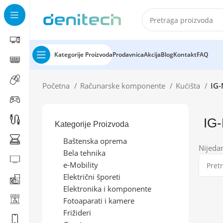
Kategorije Proizvoda
Prodavnica
Akcija
Blog
Kontakt
FAQ
Početna
Računarske komponente
Kućišta
IG
IG
Kategorije Proizvoda
Baštenska oprema
Nijeda
Bela tehnika
e-Mobility
Električni šporeti
Elektronika i komponente
Fotoaparati i kamere
Frižideri