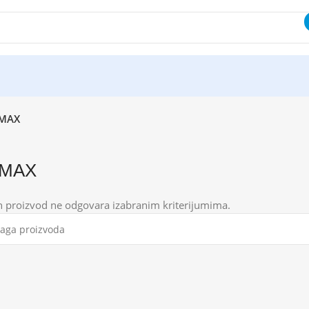
-MAX
-MAX
n proizvod ne odgovara izabranim kriterijumima.