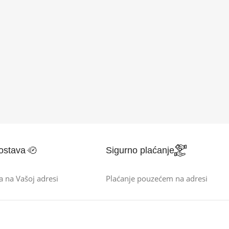
ostava
Sigurno plaćanje
a na Vašoj adresi
Plaćanje pouzećem na adresi