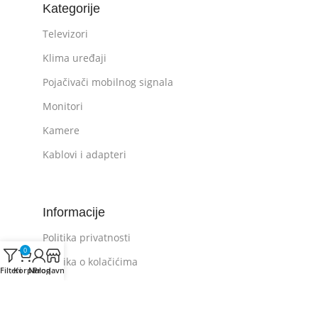
Kategorije
Televizori
Klima uređaji
Pojačivači mobilnog signala
Monitori
Kamere
Kablovi i adapteri
Informacije
Politika privatnosti
0
Politika o kolačićima
Filteri
Korpa
Nalog
Prodavnica
Opšti uslovi kupovine
Plaćanje i dostava