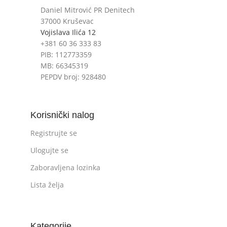
Daniel Mitrović PR Denitech
37000 Kruševac
Vojislava Ilića 12
+381 60 36 333 83
PIB: 112773359
MB: 66345319
PEPDV broj: 928480
Korisnički nalog
Registrujte se
Ulogujte se
Zaboravljena lozinka
Lista želja
Kategorije