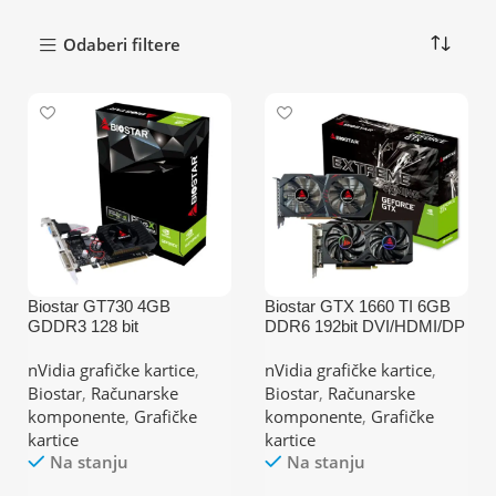
Odaberi filtere
Biostar GT730 4GB
Biostar GTX 1660 TI 6GB
GDDR3 128 bit
DDR6 192bit DVI/HDMI/DP
DVI/VGA/HDMI grafička
grafička kartica
kartica
nVidia grafičke kartice
,
nVidia grafičke kartice
,
Biostar
,
Računarske
Biostar
,
Računarske
komponente
,
Grafičke
komponente
,
Grafičke
kartice
kartice
Na stanju
Na stanju