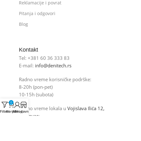
Reklamacije i povrat
Pitanja i odgovori
Blog
Kontakt
Tel: +381 60 36 333 83
E-mail:
info@denitech.rs
Radno vreme korisničke podrške:
8-20h (pon-pet)
10-15h (subota)
0
Radno vreme lokala u
Vojislava Ilića 12,
Filteri
Korpa
Nalog
Prodavnica
Kruševac
:
8-15h (pon-pet)
neradni dani (subota i nedelja)