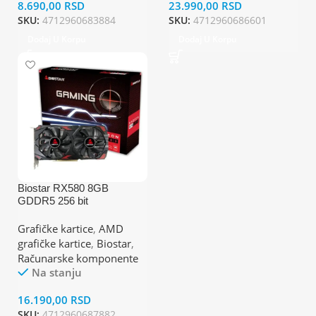
8.690,00
RSD
23.990,00
RSD
SKU:
4712960683884
SKU:
4712960686601
Dodaj U Korpu
Dodaj U Korpu
Biostar RX580 8GB
GDDR5 256 bit
2XDP/HDMI grafička
kartica
Grafičke kartice
,
AMD
grafičke kartice
,
Biostar
,
Računarske komponente
Na stanju
16.190,00
RSD
SKU:
4712960687882