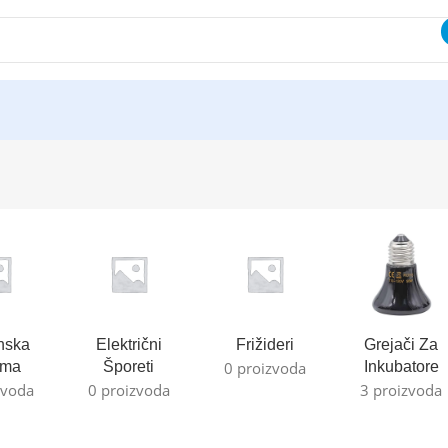
nska
Električni
Frižideri
Grejači Za
ema
Šporeti
0 proizvoda
Inkubatore
zvoda
0 proizvoda
3 proizvoda