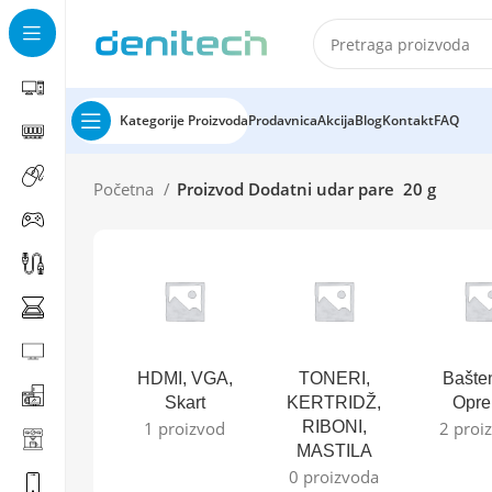
Kategorije Proizvoda
Prodavnica
Akcija
Blog
Kontakt
FAQ
Početna
Proizvod Dodatni udar pare
20 g
HDMI, VGA,
TONERI,
Bašte
Skart
KERTRIDŽ,
Opr
1 proizvod
RIBONI,
2 proi
MASTILA
0 proizvoda